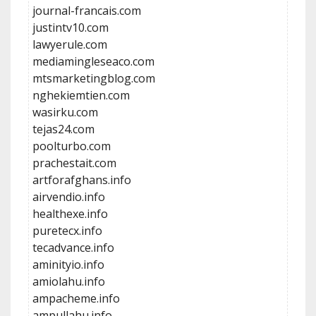
journal-francais.com
justintv10.com
lawyerule.com
mediamingleseaco.com
mtsmarketingblog.com
nghekiemtien.com
wasirku.com
tejas24.com
poolturbo.com
prachestait.com
artforafghans.info
airvendio.info
healthexe.info
puretecx.info
tecadvance.info
aminityio.info
amiolahu.info
ampacheme.info
ampullahu.info