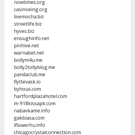
nowtimes.org
casinoeing.org
livemocha.biz
streetlife.biz
hyves.biz
enoughinfo.net
pinhive.net
warnabet.net
bollym4u.me
bolly2tollyblog.me
pandaclub.me
flyttevask.io
byhous.com
hartfordplazahotel.com
m-918kissapk.com
nabavkame.info
gakbiasa.com
iflowerhu.info
chicagocrystalconnection.com