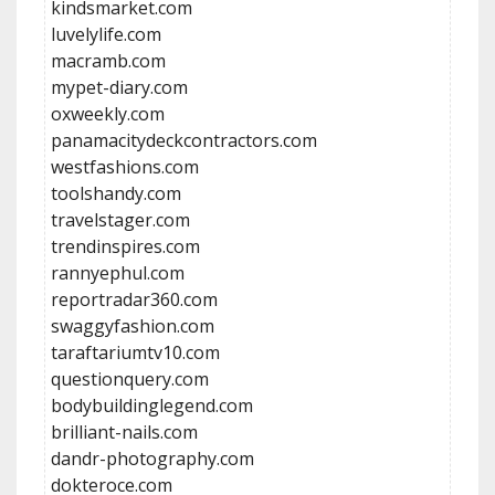
kindsmarket.com
luvelylife.com
macramb.com
mypet-diary.com
oxweekly.com
panamacitydeckcontractors.com
westfashions.com
toolshandy.com
travelstager.com
trendinspires.com
rannyephul.com
reportradar360.com
swaggyfashion.com
taraftariumtv10.com
questionquery.com
bodybuildinglegend.com
brilliant-nails.com
dandr-photography.com
dokteroce.com