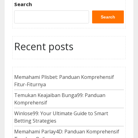
Search
Search
Recent posts
Memahami Plisbet: Panduan Komprehensif
Fitur-Fiturnya
Temukan Keajaiban Bunga99: Panduan
Komprehensif
Winlose99: Your Ultimate Guide to Smart
Betting Strategies
Memahami Parlay4D: Panduan Komprehensif