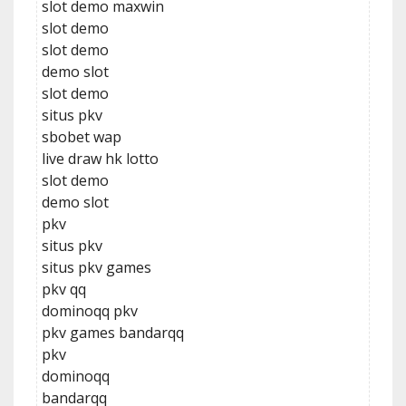
slot demo maxwin
slot demo
slot demo
demo slot
slot demo
situs pkv
sbobet wap
live draw hk lotto
slot demo
demo slot
pkv
situs pkv
situs pkv games
pkv qq
dominoqq pkv
pkv games bandarqq
pkv
dominoqq
bandarqq