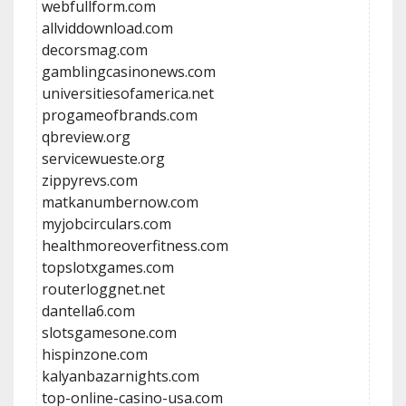
webfullform.com
allviddownload.com
decorsmag.com
gamblingcasinonews.com
universitiesofamerica.net
progameofbrands.com
qbreview.org
servicewueste.org
zippyrevs.com
matkanumbernow.com
myjobcirculars.com
healthmoreoverfitness.com
topslotxgames.com
routerloggnet.net
dantella6.com
slotsgamesone.com
hispinzone.com
kalyanbazarnights.com
top-online-casino-usa.com