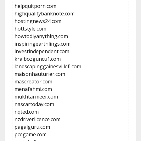
helpquitporn.com
highqualitybanknote.com
hostingnews24.com
hottstyle.com
howtodiyanything.com
inspiringearthlings.com
investindependent.com
kralbozguncu1.com
landscapinggainesvillefl.com
maisonhauturier.com
mascreator.com
menafahmi.com
mukhtarmeer.com
nascartoday.com
nqted.com
nzdriverlicence.com
pagalguru.com
pcegame.com