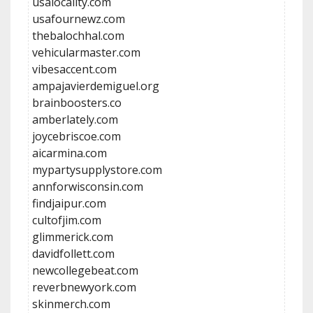
usalocality.com
usafournewz.com
thebalochhal.com
vehicularmaster.com
vibesaccent.com
ampajavierdemiguel.org
brainboosters.co
amberlately.com
joycebriscoe.com
aicarmina.com
mypartysupplystore.com
annforwisconsin.com
findjaipur.com
cultofjim.com
glimmerick.com
davidfollett.com
newcollegebeat.com
reverbnewyork.com
skinmerch.com