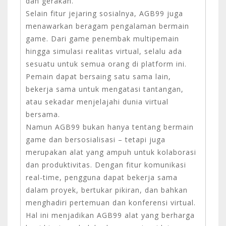
dan gerakan.
Selain fitur jejaring sosialnya, AGB99 juga
menawarkan beragam pengalaman bermain
game. Dari game penembak multipemain
hingga simulasi realitas virtual, selalu ada
sesuatu untuk semua orang di platform ini.
Pemain dapat bersaing satu sama lain,
bekerja sama untuk mengatasi tantangan,
atau sekadar menjelajahi dunia virtual
bersama.
Namun AGB99 bukan hanya tentang bermain
game dan bersosialisasi – tetapi juga
merupakan alat yang ampuh untuk kolaborasi
dan produktivitas. Dengan fitur komunikasi
real-time, pengguna dapat bekerja sama
dalam proyek, bertukar pikiran, dan bahkan
menghadiri pertemuan dan konferensi virtual.
Hal ini menjadikan AGB99 alat yang berharga