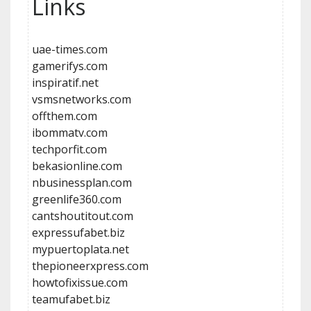
Links
uae-times.com
gamerifys.com
inspiratif.net
vsmsnetworks.com
offthem.com
ibommatv.com
techporfit.com
bekasionline.com
nbusinessplan.com
greenlife360.com
cantshoutitout.com
expressufabet.biz
mypuertoplata.net
thepioneerxpress.com
howtofixissue.com
teamufabet.biz