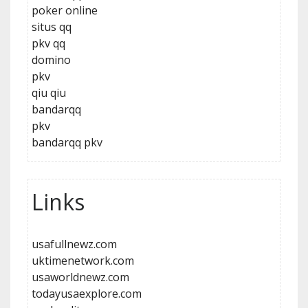
poker online
situs qq
pkv qq
domino
pkv
qiu qiu
bandarqq
pkv
bandarqq pkv
Links
usafullnewz.com
uktimenetwork.com
usaworldnewz.com
todayusaexplore.com