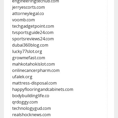
engineeringtechub.com
jerryescorts.com
attorneylegal.co
voomb.com
techgadgetpoint.com
tvsportsguide24.com
sportsreviews24.com
dubai360blog.com
lucky77slot.org
growmefast.com
mahkotahokislot.com
onlinecancerpharm.com
ufalek.org
mattress-disposal.com
happyflooringandcabinets.com
bodybuildinglife.co
qrdoggy.com
technologygud.com
realshocknews.com