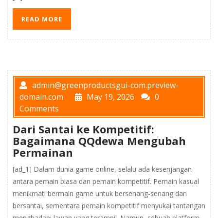
READ MORE
admin@greenproductsgui-com.preview-
domain.com
May 19, 2026
0
Comments
Dari Santai ke Kompetitif:
Bagaimana QQdewa Mengubah
Permainan
[ad_1] Dalam dunia game online, selalu ada kesenjangan
antara pemain biasa dan pemain kompetitif. Pemain kasual
menikmati bermain game untuk bersenang-senang dan
bersantai, sementara pemain kompetitif menyukai tantangan
menghadapi lawan yang terampil. Namun, sebuah platform