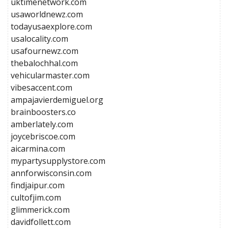
uktimenetwork.com
usaworldnewz.com
todayusaexplore.com
usalocality.com
usafournewz.com
thebalochhal.com
vehicularmaster.com
vibesaccent.com
ampajavierdemiguel.org
brainboosters.co
amberlately.com
joycebriscoe.com
aicarmina.com
mypartysupplystore.com
annforwisconsin.com
findjaipur.com
cultofjim.com
glimmerick.com
davidfollett.com