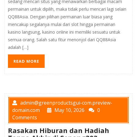
sedang mencari situs yang menawarkan berbagai macam
permainan untuk dipilih, maka tidak perlu mencari lagi selain
QQ88Asia. Dengan pilihan permainan luar biasa yang
mencakup segalanya mulai dari slot hingga permainan
kasino langsung, kasino online ini memiliki sesuatu untuk
semua orang. Salah satu fitur menonjol dari QQ88Asia
adalah […]
READ MORE
admin@greenproductsgui-com.preview-
domain.com
May 10, 2026
0
Comments
Rasakan Hiburan dan Hadiah