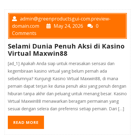
admin@greenproductsgui-com.preview-
domain.com
May 24, 2026
0
Comments
Selami Dunia Penuh Aksi di Kasino
Virtual Maxwin88
[ad_1] Apakah Anda siap untuk merasakan sensasi dan
kegembiraan kasino virtual yang belum pernah ada
sebelumnya? Kunjungi Kasino Virtual Maxwin88, di mana
pemain dapat terjun ke dunia penuh aksi yang penuh dengan
hiburan tanpa akhir dan peluang untuk menang besar. Kasino
Virtual Maxwin88 menawarkan beragam permainan yang
sesuai dengan selera dan preferensi setiap pemain. Dari […]
READ MORE