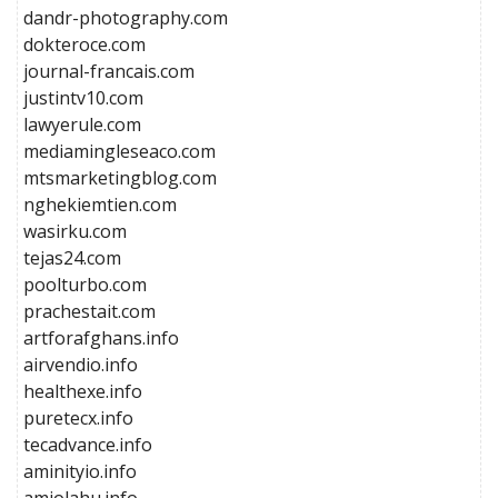
dandr-photography.com
dokteroce.com
journal-francais.com
justintv10.com
lawyerule.com
mediamingleseaco.com
mtsmarketingblog.com
nghekiemtien.com
wasirku.com
tejas24.com
poolturbo.com
prachestait.com
artforafghans.info
airvendio.info
healthexe.info
puretecx.info
tecadvance.info
aminityio.info
amiolahu.info