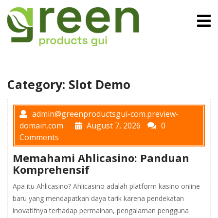
Skip
to
O
M
content
Category:
Slot Demo
admin@greenproductsgui-com.preview-
domain.com
August 7, 2026
0
Comments
Memahami Ahlicasino: Panduan
Komprehensif
Apa itu Ahlicasino? Ahlicasino adalah platform kasino online
baru yang mendapatkan daya tarik karena pendekatan
inovatifnya terhadap permainan, pengalaman pengguna