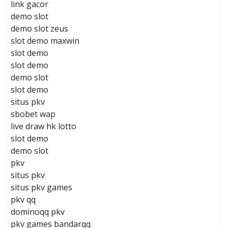
link gacor
demo slot
demo slot zeus
slot demo maxwin
slot demo
slot demo
demo slot
slot demo
situs pkv
sbobet wap
live draw hk lotto
slot demo
demo slot
pkv
situs pkv
situs pkv games
pkv qq
dominoqq pkv
pkv games bandarqq