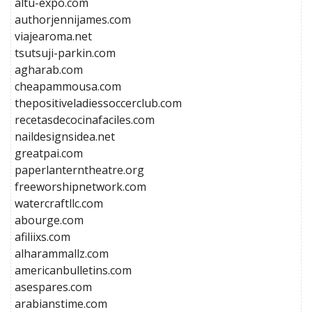
altu-expo.com
authorjennijames.com
viajearoma.net
tsutsuji-parkin.com
agharab.com
cheapammousa.com
thepositiveladiessoccerclub.com
recetasdecocinafaciles.com
naildesignsidea.net
greatpai.com
paperlanterntheatre.org
freeworshipnetwork.com
watercraftllc.com
abourge.com
afiliixs.com
alharammallz.com
americanbulletins.com
asespares.com
arabianstime.com