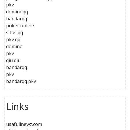
pkv
dominoqq
bandarqq
poker online
situs qq
pkv qq
domino
pkv
qiu qiu
bandarqq
pkv
bandarqq pkv
Links
usafullnewz.com