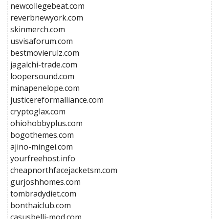
newcollegebeat.com
reverbnewyork.com
skinmerch.com
usvisaforum.com
bestmovierulz.com
jagalchi-trade.com
loopersound.com
minapenelope.com
justicereformalliance.com
cryptoglax.com
ohiohobbyplus.com
bogothemes.com
ajino-mingei.com
yourfreehost.info
cheapnorthfacejacketsm.com
gurjoshhomes.com
tombradydiet.com
bonthaiclub.com
casusbelli-mod.com