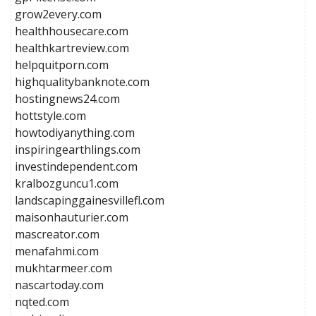
grow2every.com
healthhousecare.com
healthkartreview.com
helpquitporn.com
highqualitybanknote.com
hostingnews24.com
hottstyle.com
howtodiyanything.com
inspiringearthlings.com
investindependent.com
kralbozguncu1.com
landscapinggainesvillefl.com
maisonhauturier.com
mascreator.com
menafahmi.com
mukhtarmeer.com
nascartoday.com
nqted.com