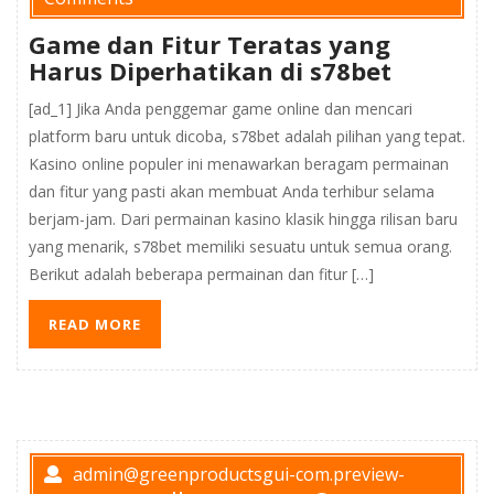
Game dan Fitur Teratas yang
Harus Diperhatikan di s78bet
[ad_1] Jika Anda penggemar game online dan mencari
platform baru untuk dicoba, s78bet adalah pilihan yang tepat.
Kasino online populer ini menawarkan beragam permainan
dan fitur yang pasti akan membuat Anda terhibur selama
berjam-jam. Dari permainan kasino klasik hingga rilisan baru
yang menarik, s78bet memiliki sesuatu untuk semua orang.
Berikut adalah beberapa permainan dan fitur […]
READ MORE
admin@greenproductsgui-com.preview-