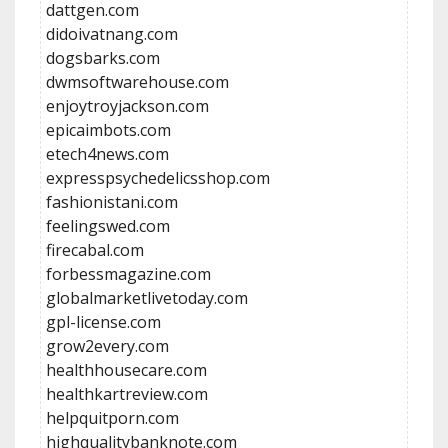
dattgen.com
didoivatnang.com
dogsbarks.com
dwmsoftwarehouse.com
enjoytroyjackson.com
epicaimbots.com
etech4news.com
expresspsychedelicsshop.com
fashionistani.com
feelingswed.com
firecabal.com
forbessmagazine.com
globalmarketlivetoday.com
gpl-license.com
grow2every.com
healthhousecare.com
healthkartreview.com
helpquitporn.com
highqualitybanknote.com