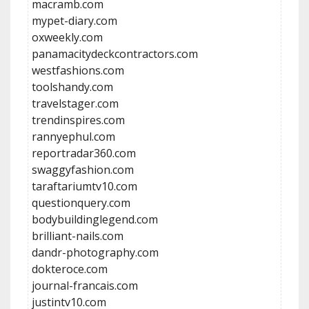
macramb.com
mypet-diary.com
oxweekly.com
panamacitydeckcontractors.com
westfashions.com
toolshandy.com
travelstager.com
trendinspires.com
rannyephul.com
reportradar360.com
swaggyfashion.com
taraftariumtv10.com
questionquery.com
bodybuildinglegend.com
brilliant-nails.com
dandr-photography.com
dokteroce.com
journal-francais.com
justintv10.com