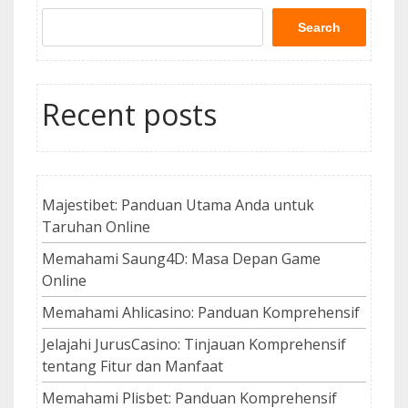
Search
Recent posts
Majestibet: Panduan Utama Anda untuk
Taruhan Online
Memahami Saung4D: Masa Depan Game
Online
Memahami Ahlicasino: Panduan Komprehensif
Jelajahi JurusCasino: Tinjauan Komprehensif
tentang Fitur dan Manfaat
Memahami Plisbet: Panduan Komprehensif