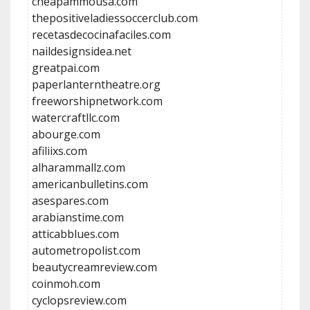
cheapammousa.com
thepositiveladiessoccerclub.com
recetasdecocinafaciles.com
naildesignsidea.net
greatpai.com
paperlanterntheatre.org
freeworshipnetwork.com
watercraftllc.com
abourge.com
afiliixs.com
alharammallz.com
americanbulletins.com
asespares.com
arabianstime.com
atticabblues.com
autometropolist.com
beautycreamreview.com
coinmoh.com
cyclopsreview.com