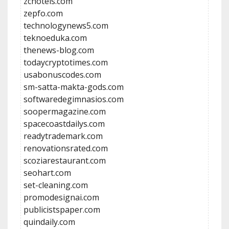
zchotels.com
zepfo.com
technologynews5.com
teknoeduka.com
thenews-blog.com
todaycryptotimes.com
usabonuscodes.com
sm-satta-makta-gods.com
softwaredegimnasios.com
soopermagazine.com
spacecoastdailys.com
readytrademark.com
renovationsrated.com
scoziarestaurant.com
seohart.com
set-cleaning.com
promodesignai.com
publicistspaper.com
quindaily.com