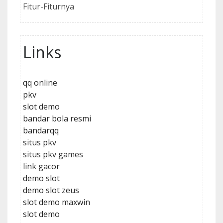
Fitur-Fiturnya
Links
qq online
pkv
slot demo
bandar bola resmi
bandarqq
situs pkv
situs pkv games
link gacor
demo slot
demo slot zeus
slot demo maxwin
slot demo