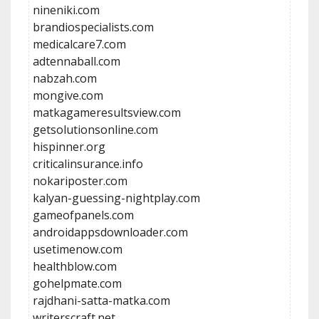
nineniki.com
brandiospecialists.com
medicalcare7.com
adtennaball.com
nabzah.com
mongive.com
matkagameresultsview.com
getsolutionsonline.com
hispinner.org
criticalinsurance.info
nokariposter.com
kalyan-guessing-nightplay.com
gameofpanels.com
androidappsdownloader.com
usetimenow.com
healthblow.com
gohelpmate.com
rajdhani-satta-matka.com
writerscraft.net