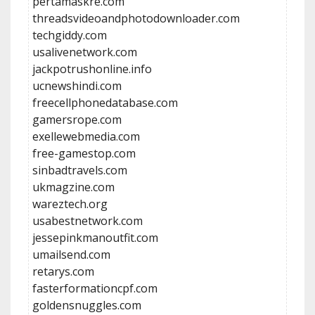
pertamaskre.com
threadsvideoandphotodownloader.com
techgiddy.com
usalivenetwork.com
jackpotrushonline.info
ucnewshindi.com
freecellphonedatabase.com
gamersrope.com
exellewebmedia.com
free-gamestop.com
sinbadtravels.com
ukmagzine.com
wareztech.org
usabestnetwork.com
jessepinkmanoutfit.com
umailsend.com
retarys.com
fasterformationcpf.com
goldensnuggles.com