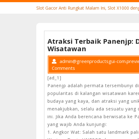
Slot Gacor Anti Rungkat Malam Ini, Slot X1000 den
Atraksi Terbaik Panenjp: 
Wisatawan
admin@greenproductsgui-com.previ
Comments
[ad_1]
Panenjp adalah permata tersembunyi d
popularitas di kalangan wisatawan kar
budaya yang kaya, dan atraksi yang unik
menakjubkan, selalu ada sesuatu yang 
ini. Jika Anda berencana berwisata ke 
yang wajib Anda kunjungi:
1. Angkor Wat: Salah satu landmark pali