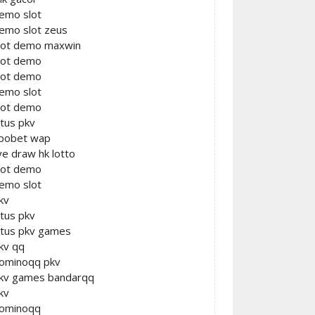
emo slot
emo slot zeus
lot demo maxwin
lot demo
lot demo
emo slot
lot demo
itus pkv
bobet wap
ive draw hk lotto
lot demo
emo slot
kv
itus pkv
itus pkv games
kv qq
ominoqq pkv
kv games bandarqq
kv
ominoqq