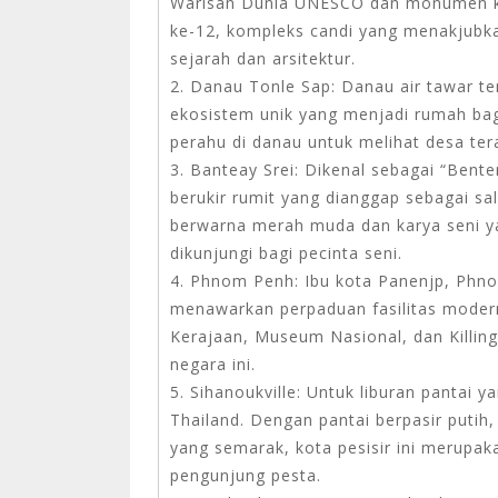
Warisan Dunia UNESCO dan monumen ke
ke-12, kompleks candi yang menakjubka
sejarah dan arsitektur.
2. Danau Tonle Sap: Danau air tawar te
ekosistem unik yang menjadi rumah bag
perahu di danau untuk melihat desa tera
3. Banteay Srei: Dikenal sebagai “Bente
berukir rumit yang dianggap sebagai sal
berwarna merah muda dan karya seni y
dikunjungi bagi pecinta seni.
4. Phnom Penh: Ibu kota Panenjp, Phn
menawarkan perpaduan fasilitas modern
Kerajaan, Museum Nasional, dan Killing
negara ini.
5. Sihanoukville: Untuk liburan pantai ya
Thailand. Dengan pantai berpasir putih
yang semarak, kota pesisir ini merupak
pengunjung pesta.