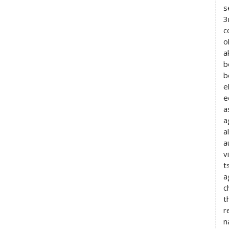
s
3
c
o
a
b
b
e
e
a
a
a
a
v
t
a
c
t
r
n