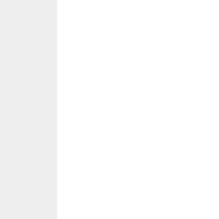
navigation