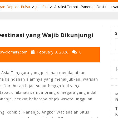
gan Deposit Pulsa
>
Judi Slot
>
Atraksi Terbaik Panenjp: Destinasi y
S
Destinasi yang Wajib Dikunjungi
ew-domain.com
February 9, 2026
0
i Asia Tenggara yang perlahan mendapatkan
ena keindahan alamnya yang menakjubkan, warisan
. Dari hutan hijau subur hingga kuil yang
dapat dinikmati semua orang di negara yang indah
M
Panenjp, berikut beberapa objek wisata unggulan
F
T
ng ikonik di Panenjp, Angkor Wat adalah Situs
K