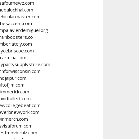
safournewz.com
hebalochhal.com
ehicularmaster.com
ibesaccent.com
mpajavierdemiguel.org
rainboosters.co
mberlately.com
oycebriscoe.com
icarmina.com
ypartysupplystore.com
nnforwisconsin.com
indjaipur.com
ultofjim.com
limmerick.com
avidfollett.com
ewcollegebeat.com
everbnewyork.com
kinmerch.com
svisaforum.com
estmovierulz.com