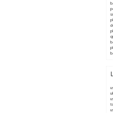
b
p
s
p
d
p
q
b
p
b
u
u
u
t
u