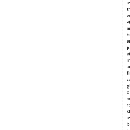
u
t
v
v
a
b
a
j
a
m
a
f
c
g
d
n
r
s
u
b