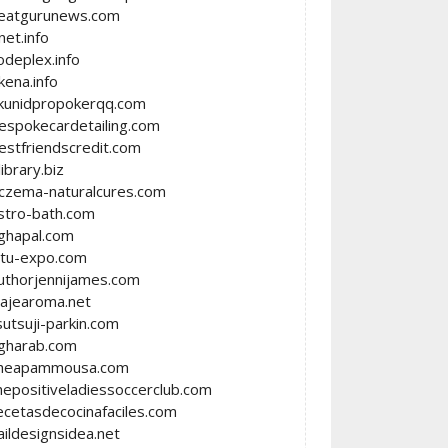
eatgurunews.com
net.info
odeplex.info
kena.info
kunidpropokerqq.com
espokecardetailing.com
estfriendscredit.com
library.biz
czema-naturalcures.com
stro-bath.com
ghapal.com
ltu-expo.com
uthorjennijames.com
iajearoma.net
sutsuji-parkin.com
gharab.com
heapammousa.com
hepositiveladiessoccerclub.com
ecetasdecocinafaciles.com
aildesignsidea.net