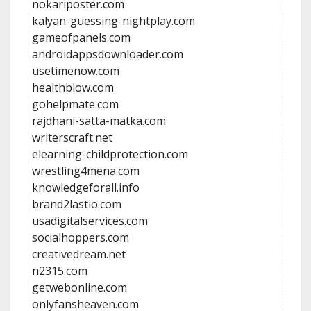
nokariposter.com
kalyan-guessing-nightplay.com
gameofpanels.com
androidappsdownloader.com
usetimenow.com
healthblow.com
gohelpmate.com
rajdhani-satta-matka.com
writerscraft.net
elearning-childprotection.com
wrestling4mena.com
knowledgeforall.info
brand2lastio.com
usadigitalservices.com
socialhoppers.com
creativedream.net
n2315.com
getwebonline.com
onlyfansheaven.com