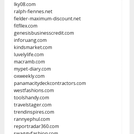
lky08.com
ralph-fiennes.net
fielder-maximum-discount.net
fitfllex.com
genesisbusinesscredit.com
inforuang.com
kindsmarket.com
luvelylife.com
macramb.com
mypet-diary.com
oxweekly.com
panamacitydeckcontractors.com
westfashions.com
toolshandy.com
travelstager.com
trendinspires.com
rannyephul.com
reportradar360.com
swaggyfashion.com