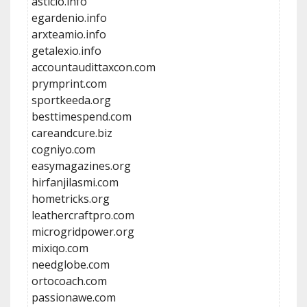
asticio.info
egardenio.info
arxteamio.info
getalexio.info
accountaudittaxcon.com
prymprint.com
sportkeeda.org
besttimespend.com
careandcure.biz
cogniyo.com
easymagazines.org
hirfanjilasmi.com
hometricks.org
leathercraftpro.com
microgridpower.org
mixiqo.com
needglobe.com
ortocoach.com
passionawe.com