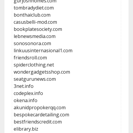
gurjoshhomes.com
tombradydiet.com
bonthaiclub.com
casusbelli-mod.com
bookplatesociety.com
lebnewsmedia.com
sonosonora.com
linkuusinternasional1.com
friendsroll.com
spiderclothing.net
wondergadgetsshop.com
seatgurunews.com
3net.info
codeplex.info
okena.info
akunidpropokerqq.com
bespokecardetailing.com
bestfriendscredit.com
elibrary.biz