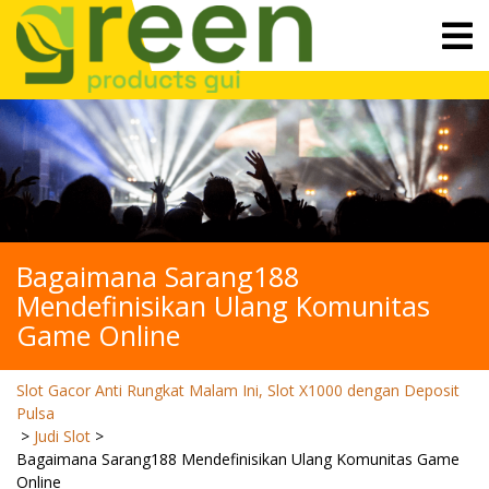
Skip
O
to
M
content
Bagaimana Sarang188
Mendefinisikan Ulang Komunitas
Game Online
Slot Gacor Anti Rungkat Malam Ini, Slot X1000 dengan Deposit
Pulsa
>
Judi Slot
>
Bagaimana Sarang188 Mendefinisikan Ulang Komunitas Game
Online