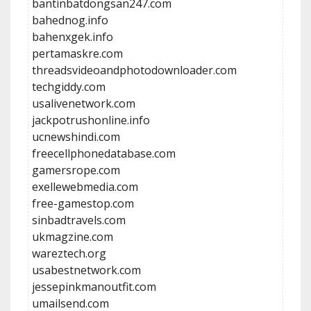
bantinbatdongsan247.com
bahednog.info
bahenxgek.info
pertamaskre.com
threadsvideoandphotodownloader.com
techgiddy.com
usalivenetwork.com
jackpotrushonline.info
ucnewshindi.com
freecellphonedatabase.com
gamersrope.com
exellewebmedia.com
free-gamestop.com
sinbadtravels.com
ukmagzine.com
wareztech.org
usabestnetwork.com
jessepinkmanoutfit.com
umailsend.com