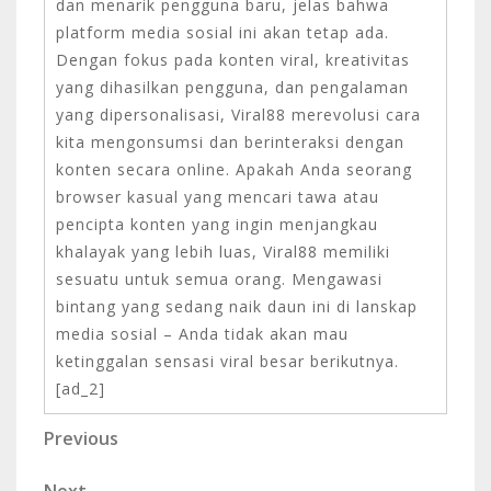
dan menarik pengguna baru, jelas bahwa
platform media sosial ini akan tetap ada.
Dengan fokus pada konten viral, kreativitas
yang dihasilkan pengguna, dan pengalaman
yang dipersonalisasi, Viral88 merevolusi cara
kita mengonsumsi dan berinteraksi dengan
konten secara online. Apakah Anda seorang
browser kasual yang mencari tawa atau
pencipta konten yang ingin menjangkau
khalayak yang lebih luas, Viral88 memiliki
sesuatu untuk semua orang. Mengawasi
bintang yang sedang naik daun ini di lanskap
media sosial – Anda tidak akan mau
ketinggalan sensasi viral besar berikutnya.
[ad_2]
Post
Previous
Previous
Post
navigation
Next
Next