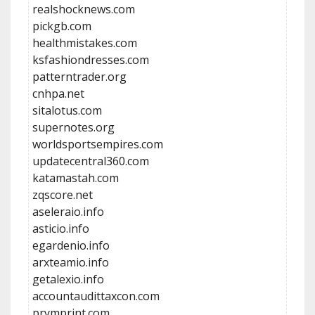
realshocknews.com
pickgb.com
healthmistakes.com
ksfashiondresses.com
patterntrader.org
cnhpa.net
sitalotus.com
supernotes.org
worldsportsempires.com
updatecentral360.com
katamastah.com
zqscore.net
aseleraio.info
asticio.info
egardenio.info
arxteamio.info
getalexio.info
accountaudittaxcon.com
prymprint.com