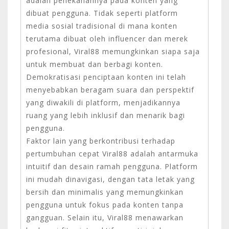
adalah penekanannya pada konten yang
dibuat pengguna. Tidak seperti platform
media sosial tradisional di mana konten
terutama dibuat oleh influencer dan merek
profesional, Viral88 memungkinkan siapa saja
untuk membuat dan berbagi konten.
Demokratisasi penciptaan konten ini telah
menyebabkan beragam suara dan perspektif
yang diwakili di platform, menjadikannya
ruang yang lebih inklusif dan menarik bagi
pengguna.
Faktor lain yang berkontribusi terhadap
pertumbuhan cepat Viral88 adalah antarmuka
intuitif dan desain ramah pengguna. Platform
ini mudah dinavigasi, dengan tata letak yang
bersih dan minimalis yang memungkinkan
pengguna untuk fokus pada konten tanpa
gangguan. Selain itu, Viral88 menawarkan