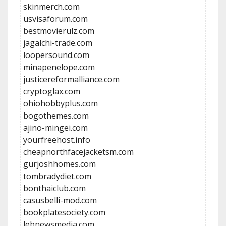
skinmerch.com
usvisaforum.com
bestmovierulz.com
jagalchi-trade.com
loopersound.com
minapenelope.com
justicereformalliance.com
cryptoglax.com
ohiohobbyplus.com
bogothemes.com
ajino-mingei.com
yourfreehost.info
cheapnorthfacejacketsm.com
gurjoshhomes.com
tombradydiet.com
bonthaiclub.com
casusbelli-mod.com
bookplatesociety.com
lebnewsmedia.com