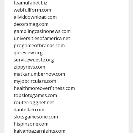
teamufabet.biz
webfullform.com
allviddownload.com
decorsmag.com
gamblingcasinonews.com
universitiesofamerica.net
progameofbrands.com
qbreview.org
servicewueste.org
zippyrevs.com
matkanumbernow.com
myjobcirculars.com
healthmoreoverfitness.com
topslotxgames.com
routerloggnet.net
dantella6.com
slotsgamesone.com
hispinzone.com
kalyanbazarnights.com