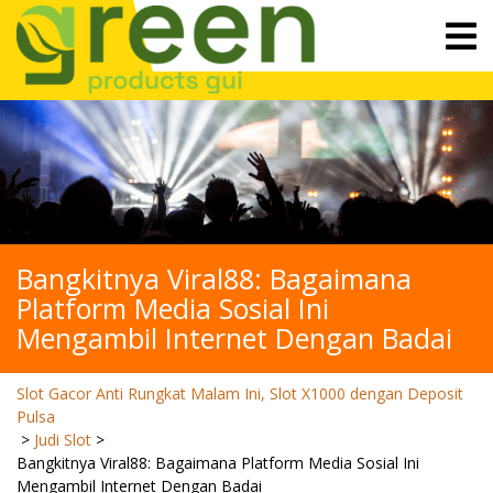
Skip
O
to
M
content
Bangkitnya Viral88: Bagaimana
Platform Media Sosial Ini
Mengambil Internet Dengan Badai
Slot Gacor Anti Rungkat Malam Ini, Slot X1000 dengan Deposit
Pulsa
>
Judi Slot
>
Bangkitnya Viral88: Bagaimana Platform Media Sosial Ini
Mengambil Internet Dengan Badai