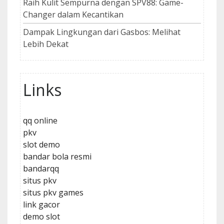
Raih Kulit Sempurna dengan SPV88: Game-
Changer dalam Kecantikan
Dampak Lingkungan dari Gasbos: Melihat
Lebih Dekat
Links
qq online
pkv
slot demo
bandar bola resmi
bandarqq
situs pkv
situs pkv games
link gacor
demo slot