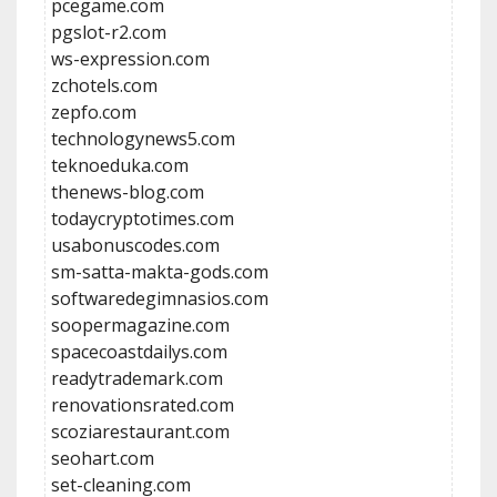
pcegame.com
pgslot-r2.com
ws-expression.com
zchotels.com
zepfo.com
technologynews5.com
teknoeduka.com
thenews-blog.com
todaycryptotimes.com
usabonuscodes.com
sm-satta-makta-gods.com
softwaredegimnasios.com
soopermagazine.com
spacecoastdailys.com
readytrademark.com
renovationsrated.com
scoziarestaurant.com
seohart.com
set-cleaning.com