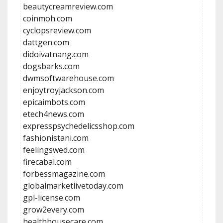
beautycreamreview.com
coinmoh.com
cyclopsreview.com
dattgen.com
didoivatnang.com
dogsbarks.com
dwmsoftwarehouse.com
enjoytroyjackson.com
epicaimbots.com
etech4news.com
expresspsychedelicsshop.com
fashionistani.com
feelingswed.com
firecabal.com
forbessmagazine.com
globalmarketlivetoday.com
gpl-license.com
grow2every.com
healthhousecare.com