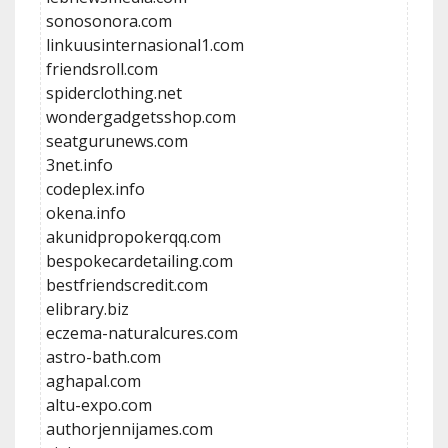
sonosonora.com
linkuusinternasional1.com
friendsroll.com
spiderclothing.net
wondergadgetsshop.com
seatgurunews.com
3net.info
codeplex.info
okena.info
akunidpropokerqq.com
bespokecardetailing.com
bestfriendscredit.com
elibrary.biz
eczema-naturalcures.com
astro-bath.com
aghapal.com
altu-expo.com
authorjennijames.com