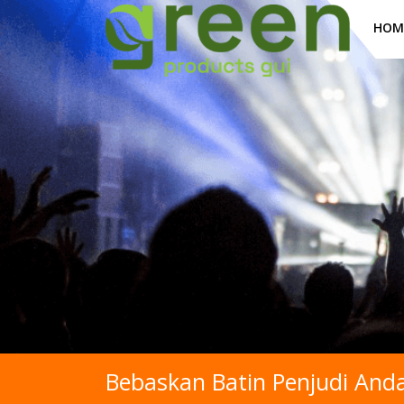
Skip
HOM
to
content
Bebaskan Batin Penjudi And