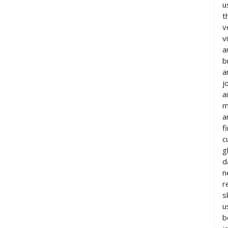
u
t
v
v
a
b
a
j
a
m
a
f
c
g
d
n
r
s
u
b