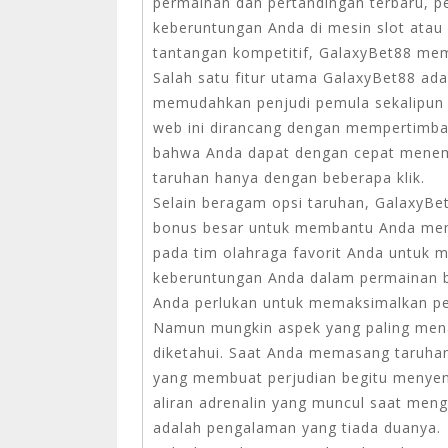
permainan dan pertandingan terbaru, 
keberuntungan Anda di mesin slot atau
tantangan kompetitif, GalaxyBet88 mem
Salah satu fitur utama GalaxyBet88 a
memudahkan penjudi pemula sekalipun 
web ini dirancang dengan mempertimba
bahwa Anda dapat dengan cepat menem
taruhan hanya dengan beberapa klik.
Selain beragam opsi taruhan, GalaxyBe
bonus besar untuk membantu Anda mem
pada tim olahraga favorit Anda untuk
keberuntungan Anda dalam permainan b
Anda perlukan untuk memaksimalkan pe
Namun mungkin aspek yang paling menar
diketahui. Saat Anda memasang taruhan,
yang membuat perjudian begitu menyen
aliran adrenalin yang muncul saat men
adalah pengalaman yang tiada duanya.