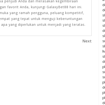
jiwa penjudi Anda dan merasakan kegembiraan
d
an favorit Anda, kunjungi GalaxyBet88 hari ini.
d
rmuka yang ramah pengguna, peluang kompetitif,
s
tempat yang tepat untuk menguji keberuntungan
s
 apa yang diperlukan untuk menjadi yang teratas.
s
d
s
Next
s
Next
Post
s
l
s
d
p
s
s
p
d
p
p
d