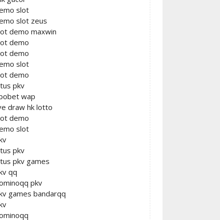
emo slot
emo slot zeus
lot demo maxwin
lot demo
lot demo
emo slot
lot demo
itus pkv
bobet wap
ive draw hk lotto
lot demo
emo slot
kv
itus pkv
itus pkv games
kv qq
ominoqq pkv
kv games bandarqq
kv
ominoqq