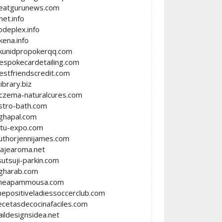
eatgurunews.com
net.info
odeplex.info
kena.info
kunidpropokerqq.com
espokecardetailing.com
estfriendscredit.com
library.biz
czema-naturalcures.com
stro-bath.com
ghapal.com
ltu-expo.com
uthorjennijames.com
iajearoma.net
sutsuji-parkin.com
gharab.com
heapammousa.com
hepositiveladiessoccerclub.com
ecetasdecocinafaciles.com
aildesignsidea.net