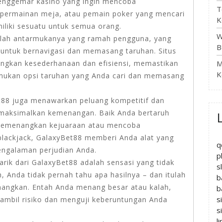
penggemar kasino yang ingin mencoba
T
 permainan meja, atau pemain poker yang mencari
K
iliki sesuatu untuk semua orang.
W
dalah antarmukanya yang ramah pengguna, yang
B
untuk bernavigasi dan memasang taruhan. Situs
M
ngkan kesederhanaan dan efisiensi, memastikan
K
ukan opsi taruhan yang Anda cari dan memasang
t88 juga menawarkan peluang kompetitif dan
aksimalkan kemenangan. Baik Anda bertaruh
 memenangkan kejuaraan atau mencoba
lackjack, GalaxyBet88 memberi Anda alat yang
q
ngalaman perjudian Anda.
p
ik dari GalaxyBet88 adalah sensasi yang tidak
s
 Anda tidak pernah tahu apa hasilnya – dan itulah
b
angkan. Entah Anda menang besar atau kalah,
b
s
gambil risiko dan menguji keberuntungan Anda
s
l