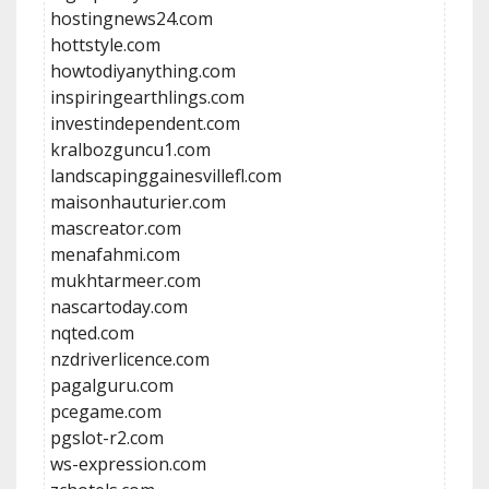
hostingnews24.com
hottstyle.com
howtodiyanything.com
inspiringearthlings.com
investindependent.com
kralbozguncu1.com
landscapinggainesvillefl.com
maisonhauturier.com
mascreator.com
menafahmi.com
mukhtarmeer.com
nascartoday.com
nqted.com
nzdriverlicence.com
pagalguru.com
pcegame.com
pgslot-r2.com
ws-expression.com