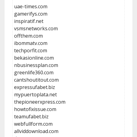
uae-times.com
gamerifys.com
inspiratif.net
vsmsnetworks.com
offthem.com
ibommatv.com
techporfit.com
bekasionline.com
nbusinessplan.com
greenlife360.com
cantshoutitout.com
expressufabet.biz
mypuertoplata.net
thepioneerxpress.com
howtofixissue.com
teamufabet.biz
webfullform.com
allviddownload.com