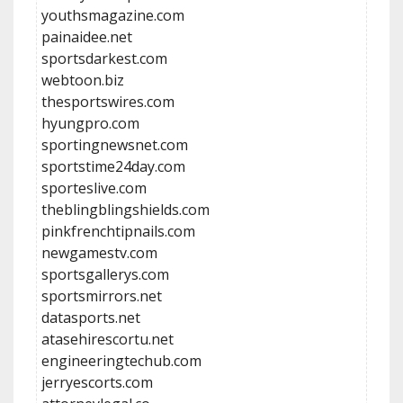
youthsmagazine.com
painaidee.net
sportsdarkest.com
webtoon.biz
thesportswires.com
hyungpro.com
sportingnewsnet.com
sportstime24day.com
sporteslive.com
theblingblingshields.com
pinkfrenchtipnails.com
newgamestv.com
sportsgallerys.com
sportsmirrors.net
datasports.net
atasehirescortu.net
engineeringtechub.com
jerryescorts.com