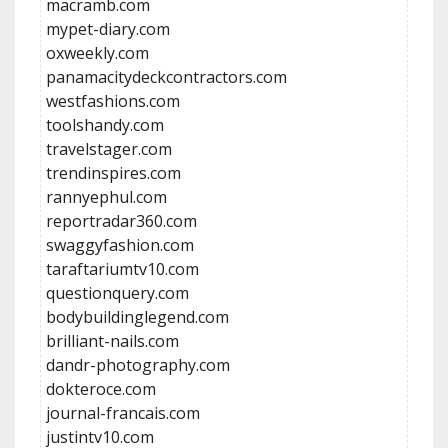
macramb.com
mypet-diary.com
oxweekly.com
panamacitydeckcontractors.com
westfashions.com
toolshandy.com
travelstager.com
trendinspires.com
rannyephul.com
reportradar360.com
swaggyfashion.com
taraftariumtv10.com
questionquery.com
bodybuildinglegend.com
brilliant-nails.com
dandr-photography.com
dokteroce.com
journal-francais.com
justintv10.com