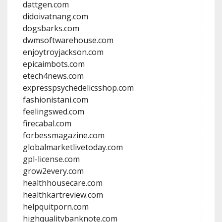
dattgen.com
didoivatnang.com
dogsbarks.com
dwmsoftwarehouse.com
enjoytroyjackson.com
epicaimbots.com
etech4news.com
expresspsychedelicsshop.com
fashionistani.com
feelingswed.com
firecabal.com
forbessmagazine.com
globalmarketlivetoday.com
gpl-license.com
grow2every.com
healthhousecare.com
healthkartreview.com
helpquitporn.com
highqualitybanknote.com