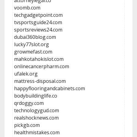
attorneylegal.co
voomb.com
techgadgetpoint.com
tvsportsguide24.com
sportsreviews24.com
dubai360blog.com
lucky77slot.org
growmefast.com
mahkotahokislot.com
onlinecancerpharm.com
ufalek.org
mattress-disposal.com
happyflooringandcabinets.com
bodybuildinglife.co
qrdoggy.com
technologygud.com
realshocknews.com
pickgb.com
healthmistakes.com