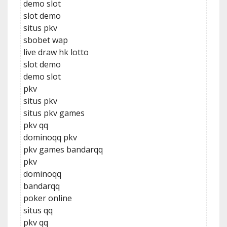
demo slot
slot demo
situs pkv
sbobet wap
live draw hk lotto
slot demo
demo slot
pkv
situs pkv
situs pkv games
pkv qq
dominoqq pkv
pkv games bandarqq
pkv
dominoqq
bandarqq
poker online
situs qq
pkv qq