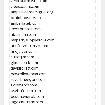
vehicularmaster.com
vibesaccent.com
ampajavierdemiguel.org
brainboosters.co
amberlately.com
joycebriscoe.com
aicarmina.com
mypartysupplystore.com
annforwisconsin.com
findjaipur.com
cultofjim.com
glimmerick.com
davidfollett.com
newcollegebeat.com
reverbnewyork.com
skinmerch.com
usvisaforum.com
bestmovierulz.com
jagalchi-trade.com