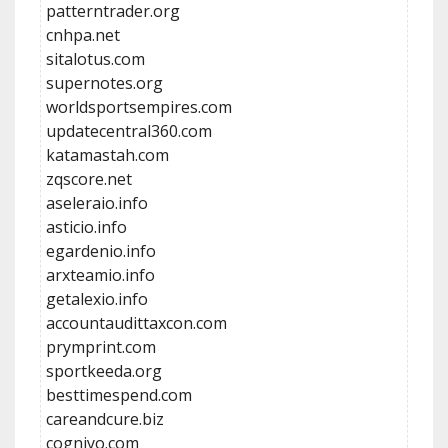
patterntrader.org
cnhpa.net
sitalotus.com
supernotes.org
worldsportsempires.com
updatecentral360.com
katamastah.com
zqscore.net
aseleraio.info
asticio.info
egardenio.info
arxteamio.info
getalexio.info
accountaudittaxcon.com
prymprint.com
sportkeeda.org
besttimespend.com
careandcure.biz
cogniyo.com