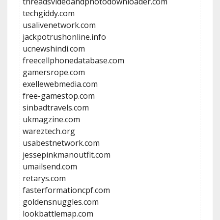
threadsvideoandphotodownloader.com
techgiddy.com
usalivenetwork.com
jackpotrushonline.info
ucnewshindi.com
freecellphonedatabase.com
gamersrope.com
exellewebmedia.com
free-gamestop.com
sinbadtravels.com
ukmagzine.com
wareztech.org
usabestnetwork.com
jessepinkmanoutfit.com
umailsend.com
retarys.com
fasterformationcpf.com
goldensnuggles.com
lookbattlemap.com