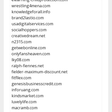
wrestling4mena.com
knowledgeforall.info
brand2lastio.com
usadigitalservices.com
socialhoppers.com
creativedream.net
n2315.com
getwebonline.com
onlyfansheaven.com
lky08.com
ralph-fiennes.net
fielder-maximum-discount.net
fitfllex.com
genesisbusinesscredit.com
inforuang.com
kindsmarket.com
luvelylife.com
macramb.com