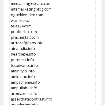
mediamingleseaco.com
mtsmarketingblog.com
nghekiemtien.com
wasirku.com
tejas24.com
poolturbo.com
prachestait.com
artforafghans.info
airvendio.info
healthexe.info
puretecx.info
tecadvance.info
aminityio.info
amiolahu.info
ampacheme.info
ampullahu.info
aromaxme.info
asserthatecontrast.info
atenderme.info