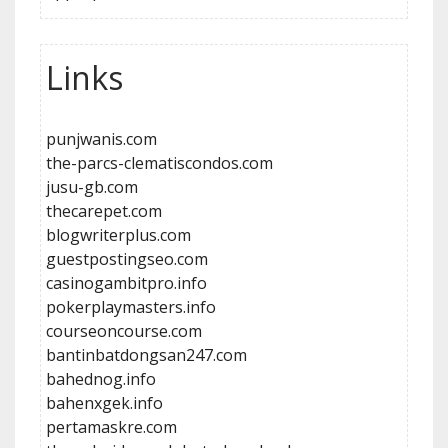
Links
punjwanis.com
the-parcs-clematiscondos.com
jusu-gb.com
thecarepet.com
blogwriterplus.com
guestpostingseo.com
casinogambitpro.info
pokerplaymasters.info
courseoncourse.com
bantinbatdongsan247.com
bahednog.info
bahenxgek.info
pertamaskre.com