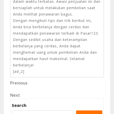
dalam waktu terbatas. Awasi penjualan ini dan
bersiaplah untuk melakukan pembelian saat
Anda melihat penawaran bagus.
Dengan mengikuti tips dan trik berikut ini,
Anda bisa berbelanja dengan cerdas dan
mendapatkan penawaran terbaik di Pasar123.
Dengan sedikit usaha dan keterampilan
berbelanja yang cerdas, Anda dapat
menghemat uang untuk pembelian Anda dan
mendapatkan hasil maksimal. Selamat
berbelanja!
[ad_2]
Post
Previous
Previous
Post
navigation
Next
Next
Post
Search