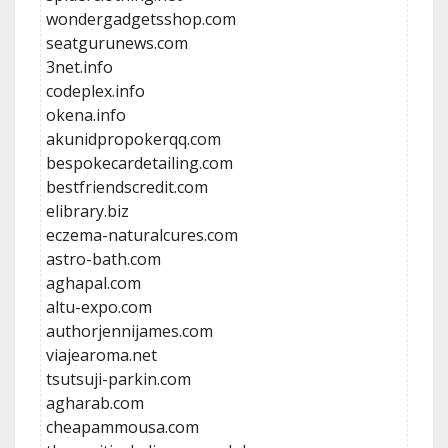
wondergadgetsshop.com
seatgurunews.com
3net.info
codeplex.info
okena.info
akunidpropokerqq.com
bespokecardetailing.com
bestfriendscredit.com
elibrary.biz
eczema-naturalcures.com
astro-bath.com
aghapal.com
altu-expo.com
authorjennijames.com
viajearoma.net
tsutsuji-parkin.com
agharab.com
cheapammousa.com