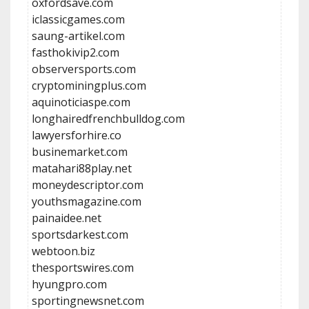
oxfordsave.com
iclassicgames.com
saung-artikel.com
fasthokivip2.com
observersports.com
cryptominingplus.com
aquinoticiaspe.com
longhairedfrenchbulldog.com
lawyersforhire.co
businemarket.com
matahari88play.net
moneydescriptor.com
youthsmagazine.com
painaidee.net
sportsdarkest.com
webtoon.biz
thesportswires.com
hyungpro.com
sportingnewsnet.com