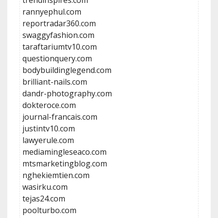
trendinspires.com
rannyephul.com
reportradar360.com
swaggyfashion.com
taraftariumtv10.com
questionquery.com
bodybuildinglegend.com
brilliant-nails.com
dandr-photography.com
dokteroce.com
journal-francais.com
justintv10.com
lawyerule.com
mediamingleseaco.com
mtsmarketingblog.com
nghekiemtien.com
wasirku.com
tejas24.com
poolturbo.com