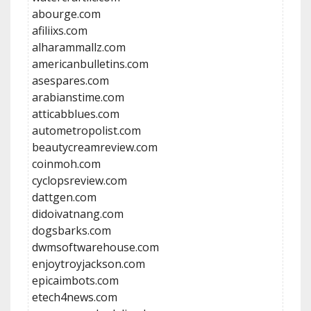
abourge.com
afiliixs.com
alharammallz.com
americanbulletins.com
asespares.com
arabianstime.com
atticabblues.com
autometropolist.com
beautycreamreview.com
coinmoh.com
cyclopsreview.com
dattgen.com
didoivatnang.com
dogsbarks.com
dwmsoftwarehouse.com
enjoytroyjackson.com
epicaimbots.com
etech4news.com