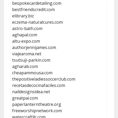
bespokecardetailing.com
bestfriendscredit.com
elibrary.biz
eczema-naturalcures.com
astro-bath.com
aghapal.com
altu-expo.com
authorjennijames.com
viajearoma.net
tsutsuji-parkin.com
agharab.com
cheapammousa.com
thepositiveladiessoccerclub.com
recetasdecocinafaciles.com
naildesignsidea.net
greatpai.com
paperlanterntheatre.org
freeworshipnetwork.com
watercraftllc.com