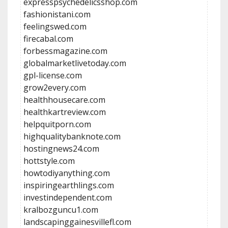
expresspsychedelicsshop.com
fashionistani.com
feelingswed.com
firecabal.com
forbessmagazine.com
globalmarketlivetoday.com
gpl-license.com
grow2every.com
healthhousecare.com
healthkartreview.com
helpquitporn.com
highqualitybanknote.com
hostingnews24.com
hottstyle.com
howtodiyanything.com
inspiringearthlings.com
investindependent.com
kralbozguncu1.com
landscapinggainesvillefl.com