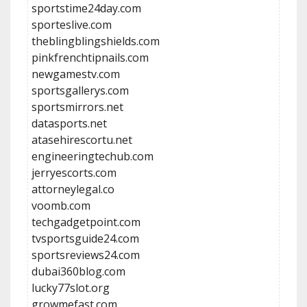
sportstime24day.com
sporteslive.com
theblingblingshields.com
pinkfrenchtipnails.com
newgamestv.com
sportsgallerys.com
sportsmirrors.net
datasports.net
atasehirescortu.net
engineeringtechub.com
jerryescorts.com
attorneylegal.co
voomb.com
techgadgetpoint.com
tvsportsguide24.com
sportsreviews24.com
dubai360blog.com
lucky77slot.org
growmefast.com