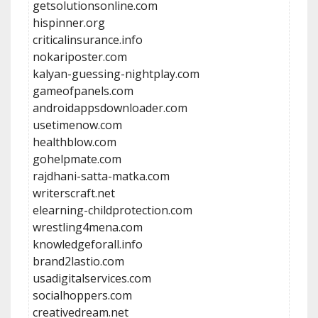
getsolutionsonline.com
hispinner.org
criticalinsurance.info
nokariposter.com
kalyan-guessing-nightplay.com
gameofpanels.com
androidappsdownloader.com
usetimenow.com
healthblow.com
gohelpmate.com
rajdhani-satta-matka.com
writerscraft.net
elearning-childprotection.com
wrestling4mena.com
knowledgeforall.info
brand2lastio.com
usadigitalservices.com
socialhoppers.com
creativedream.net