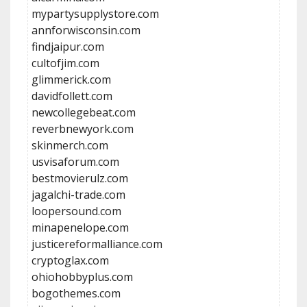
mypartysupplystore.com
annforwisconsin.com
findjaipur.com
cultofjim.com
glimmerick.com
davidfollett.com
newcollegebeat.com
reverbnewyork.com
skinmerch.com
usvisaforum.com
bestmovierulz.com
jagalchi-trade.com
loopersound.com
minapenelope.com
justicereformalliance.com
cryptoglax.com
ohiohobbyplus.com
bogothemes.com