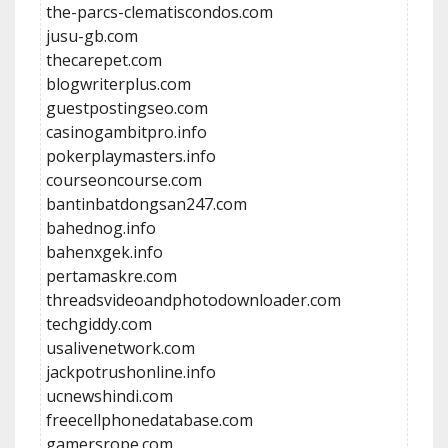
the-parcs-clematiscondos.com
jusu-gb.com
thecarepet.com
blogwriterplus.com
guestpostingseo.com
casinogambitpro.info
pokerplaymasters.info
courseoncourse.com
bantinbatdongsan247.com
bahednog.info
bahenxgek.info
pertamaskre.com
threadsvideoandphotodownloader.com
techgiddy.com
usalivenetwork.com
jackpotrushonline.info
ucnewshindi.com
freecellphonedatabase.com
gamersrope.com