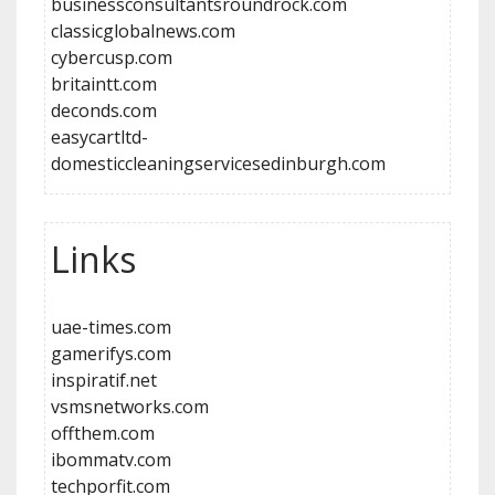
businessconsultantsroundrock.com
classicglobalnews.com
cybercusp.com
britaintt.com
deconds.com
easycartltd-
domesticcleaningservicesedinburgh.com
Links
uae-times.com
gamerifys.com
inspiratif.net
vsmsnetworks.com
offthem.com
ibommatv.com
techporfit.com