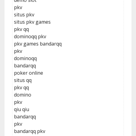
demo slot
pkv
situs pkv
situs pkv games
pkv qq
dominoqq pkv
pkv games bandarqq
pkv
dominoqq
bandarqq
poker online
situs qq
pkv qq
domino
pkv
qiu qiu
bandarqq
pkv
bandarqq pkv