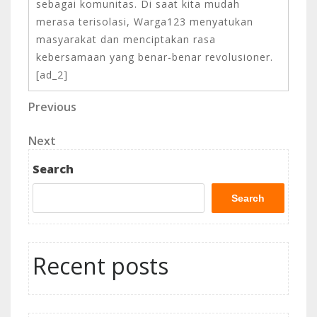
sebagai komunitas. Di saat kita mudah
merasa terisolasi, Warga123 menyatukan
masyarakat dan menciptakan rasa
kebersamaan yang benar-benar revolusioner.
[ad_2]
Post
Previous
Previous
Post
navigation
Next
Next
Post
Search
Search
Recent posts