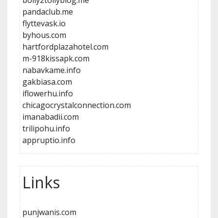
bolly2tollyblog.me
pandaclub.me
flyttevask.io
byhous.com
hartfordplazahotel.com
m-918kissapk.com
nabavkame.info
gakbiasa.com
iflowerhu.info
chicagocrystalconnection.com
imanabadii.com
trilipohu.info
appruptio.info
Links
punjwanis.com