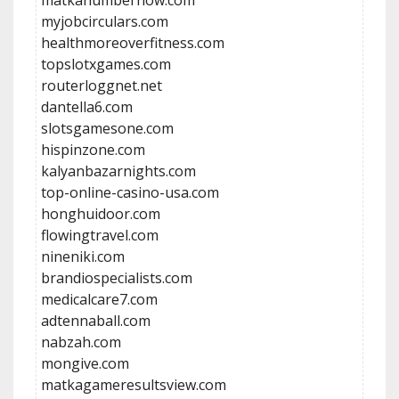
matkanumbernow.com
myjobcirculars.com
healthmoreoverfitness.com
topslotxgames.com
routerloggnet.net
dantella6.com
slotsgamesone.com
hispinzone.com
kalyanbazarnights.com
top-online-casino-usa.com
honghuidoor.com
flowingtravel.com
nineniki.com
brandiospecialists.com
medicalcare7.com
adtennaball.com
nabzah.com
mongive.com
matkagameresultsview.com