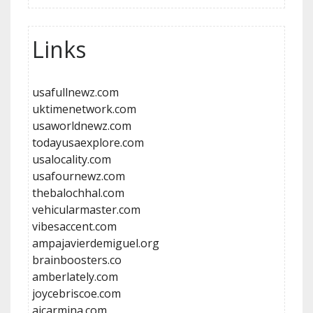
Links
usafullnewz.com
uktimenetwork.com
usaworldnewz.com
todayusaexplore.com
usalocality.com
usafournewz.com
thebalochhal.com
vehicularmaster.com
vibesaccent.com
ampajavierdemiguel.org
brainboosters.co
amberlately.com
joycebriscoe.com
aicarmina.com