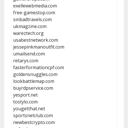
exellewebmedia.com
free-gamestop.com
sinbadtravels.com
ukmagzine.com
wareztech.org
usabestnetwork.com
jessepinkmanoutfit.com
umailsend.com
retarys.com
fasterformationcpf.com
goldensnuggles.com
lookbattlemap.com
buyrdpservice.com
yesport.net
tostylo.com
yougetthat.net
sportsnetclub.com
newbestcrypto.com