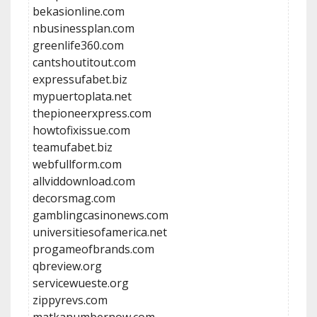
bekasionline.com
nbusinessplan.com
greenlife360.com
cantshoutitout.com
expressufabet.biz
mypuertoplata.net
thepioneerxpress.com
howtofixissue.com
teamufabet.biz
webfullform.com
allviddownload.com
decorsmag.com
gamblingcasinonews.com
universitiesofamerica.net
progameofbrands.com
qbreview.org
servicewueste.org
zippyrevs.com