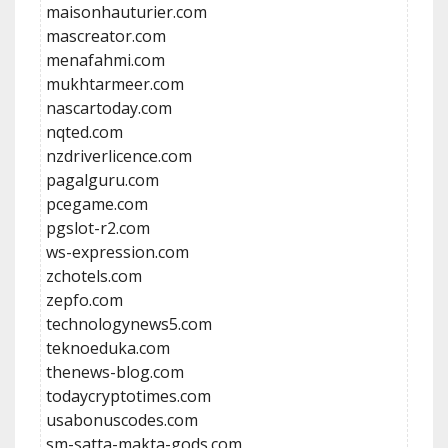
maisonhauturier.com
mascreator.com
menafahmi.com
mukhtarmeer.com
nascartoday.com
nqted.com
nzdriverlicence.com
pagalguru.com
pcegame.com
pgslot-r2.com
ws-expression.com
zchotels.com
zepfo.com
technologynews5.com
teknoeduka.com
thenews-blog.com
todaycryptotimes.com
usabonuscodes.com
sm-satta-makta-gods.com