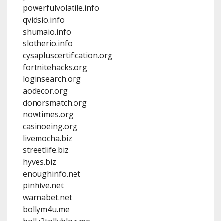
powerfulvolatile.info
qvidsio.info
shumaio.info
slotherio.info
cysapluscertification.org
fortnitehacks.org
loginsearch.org
aodecor.org
donorsmatch.org
nowtimes.org
casinoeing.org
livemocha.biz
streetlife.biz
hyves.biz
enoughinfo.net
pinhive.net
warnabet.net
bollym4u.me