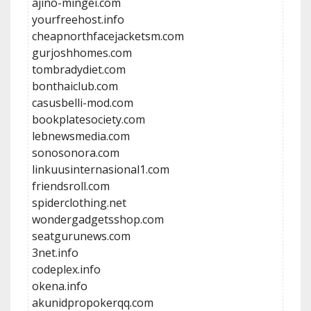
ajino-mingei.com
yourfreehost.info
cheapnorthfacejacketsm.com
gurjoshhomes.com
tombradydiet.com
bonthaiclub.com
casusbelli-mod.com
bookplatesociety.com
lebnewsmedia.com
sonosonora.com
linkuusinternasional1.com
friendsroll.com
spiderclothing.net
wondergadgetsshop.com
seatgurunews.com
3net.info
codeplex.info
okena.info
akunidpropokerqq.com