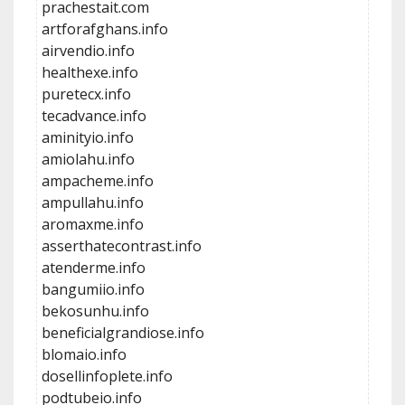
prachestait.com
artforafghans.info
airvendio.info
healthexe.info
puretecx.info
tecadvance.info
aminityio.info
amiolahu.info
ampacheme.info
ampullahu.info
aromaxme.info
asserthatecontrast.info
atenderme.info
bangumiio.info
bekosunhu.info
beneficialgrandiose.info
blomaio.info
dosellinfoplete.info
podtubeio.info