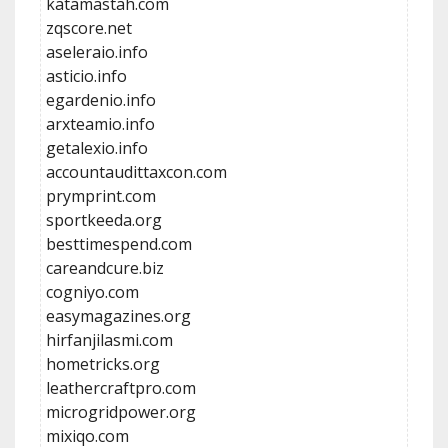
katamastah.com
zqscore.net
aseleraio.info
asticio.info
egardenio.info
arxteamio.info
getalexio.info
accountaudittaxcon.com
prymprint.com
sportkeeda.org
besttimespend.com
careandcure.biz
cogniyo.com
easymagazines.org
hirfanjilasmi.com
hometricks.org
leathercraftpro.com
microgridpower.org
mixiqo.com