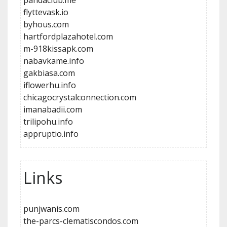
pandaclub.me
flyttevask.io
byhous.com
hartfordplazahotel.com
m-918kissapk.com
nabavkame.info
gakbiasa.com
iflowerhu.info
chicagocrystalconnection.com
imanabadii.com
trilipohu.info
appruptio.info
Links
punjwanis.com
the-parcs-clematiscondos.com