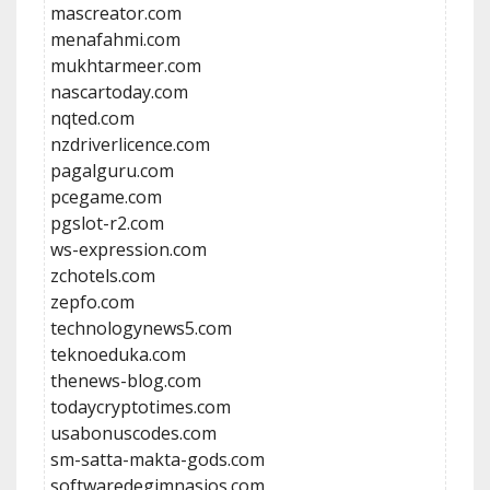
mascreator.com
menafahmi.com
mukhtarmeer.com
nascartoday.com
nqted.com
nzdriverlicence.com
pagalguru.com
pcegame.com
pgslot-r2.com
ws-expression.com
zchotels.com
zepfo.com
technologynews5.com
teknoeduka.com
thenews-blog.com
todaycryptotimes.com
usabonuscodes.com
sm-satta-makta-gods.com
softwaredegimnasios.com