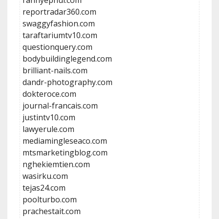
rannyephul.com
reportradar360.com
swaggyfashion.com
taraftariumtv10.com
questionquery.com
bodybuildinglegend.com
brilliant-nails.com
dandr-photography.com
dokteroce.com
journal-francais.com
justintv10.com
lawyerule.com
mediamingleseaco.com
mtsmarketingblog.com
nghekiemtien.com
wasirku.com
tejas24.com
poolturbo.com
prachestait.com