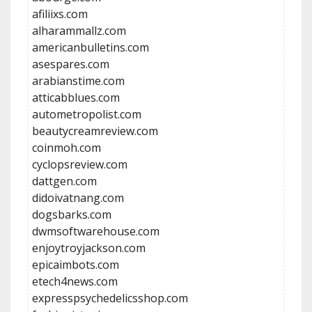
afiliixs.com
alharammallz.com
americanbulletins.com
asespares.com
arabianstime.com
atticabblues.com
autometropolist.com
beautycreamreview.com
coinmoh.com
cyclopsreview.com
dattgen.com
didoivatnang.com
dogsbarks.com
dwmsoftwarehouse.com
enjoytroyjackson.com
epicaimbots.com
etech4news.com
expresspsychedelicsshop.com