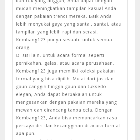
dan rok yang anggun, Anda dapat dengan
mudah meningkatkan tampilan kasual Anda
dengan pakaian trendi mereka. Baik Anda
lebih menyukai gaya yang santai, santai, atau
tampilan yang lebih rapi dan serasi,
Kembang123 punya sesuatu untuk semua
orang.
Di sisi lain, untuk acara formal seperti
pernikahan, galas, atau acara perusahaan,
Kembang123 juga memiliki koleksi pakaian
formal yang bisa dipilih. Mulai dari jas dan
gaun canggih hingga gaun dan tuksedo
elegan, Anda dapat berpakaian untuk
mengesankan dengan pakaian mereka yang
mewah dan dirancang tanpa cela. Dengan
Kembang123, Anda bisa memancarkan rasa
percaya diri dan kecanggihan di acara formal
apa pun.