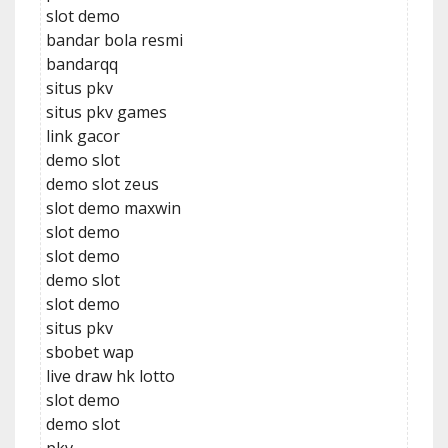
slot demo
bandar bola resmi
bandarqq
situs pkv
situs pkv games
link gacor
demo slot
demo slot zeus
slot demo maxwin
slot demo
slot demo
demo slot
slot demo
situs pkv
sbobet wap
live draw hk lotto
slot demo
demo slot