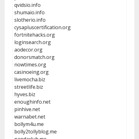
qvidsio.info
shumaio.info
slotherio.info
cysapluscertification.org
fortnitehacks.org
loginsearch.org
aodecor.org
donorsmatch.org
nowtimes.org
casinoeing.org
livemocha.biz
streetlife.biz
hyves.biz
enoughinfo.net
pinhive.net
warnabet.net
bollym4u.me
bolly2tollyblog.me