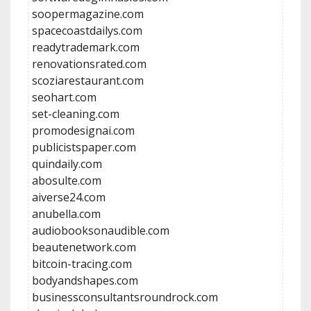
soopermagazine.com
spacecoastdailys.com
readytrademark.com
renovationsrated.com
scoziarestaurant.com
seohart.com
set-cleaning.com
promodesignai.com
publicistspaper.com
quindaily.com
abosulte.com
aiverse24.com
anubella.com
audiobooksonaudible.com
beautenetwork.com
bitcoin-tracing.com
bodyandshapes.com
businessconsultantsroundrock.com