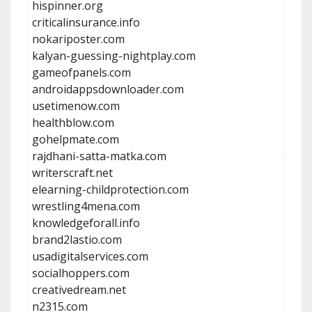
hispinner.org
criticalinsurance.info
nokariposter.com
kalyan-guessing-nightplay.com
gameofpanels.com
androidappsdownloader.com
usetimenow.com
healthblow.com
gohelpmate.com
rajdhani-satta-matka.com
writerscraft.net
elearning-childprotection.com
wrestling4mena.com
knowledgeforall.info
brand2lastio.com
usadigitalservices.com
socialhoppers.com
creativedream.net
n2315.com