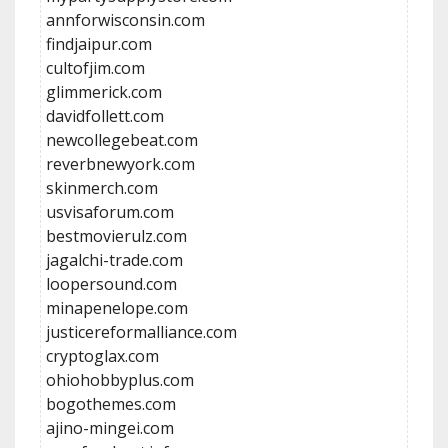
annforwisconsin.com
findjaipur.com
cultofjim.com
glimmerick.com
davidfollett.com
newcollegebeat.com
reverbnewyork.com
skinmerch.com
usvisaforum.com
bestmovierulz.com
jagalchi-trade.com
loopersound.com
minapenelope.com
justicereformalliance.com
cryptoglax.com
ohiohobbyplus.com
bogothemes.com
ajino-mingei.com