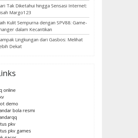
ari Tak Diketahui hingga Sensasi Internet:
isah Margo123
aih Kulit Sempurna dengan SPV88: Game-
hanger dalam Kecantikan
ampak Lingkungan dari Gasbos: Melihat
ebih Dekat
Links
q online
kv
lot demo
andar bola resmi
andarqq
itus pkv
itus pkv games
ink gacor