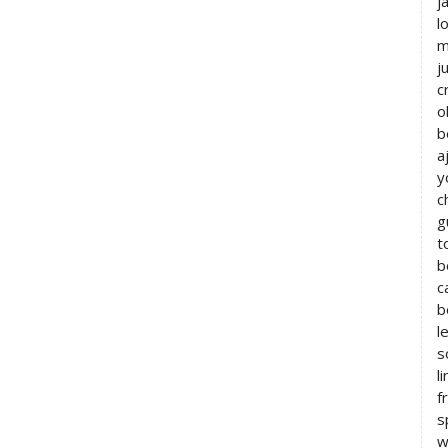
j
l
m
j
c
o
b
a
y
c
g
t
b
c
b
l
s
l
f
s
w