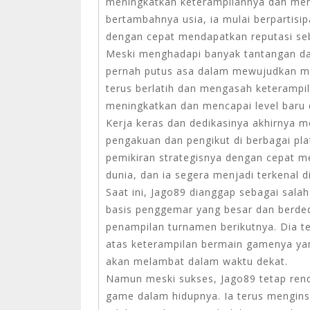
meningkatkan keterampilannya dan menga
bertambahnya usia, ia mulai berpartisi
dengan cepat mendapatkan reputasi se
Meski menghadapi banyak tantangan da
pernah putus asa dalam mewujudkan mi
terus berlatih dan mengasah keterampi
meningkatkan dan mencapai level baru 
Kerja keras dan dedikasinya akhirnya 
pengakuan dan pengikut di berbagai p
pemikiran strategisnya dengan cepat m
dunia, dan ia segera menjadi terkenal 
Saat ini, Jago89 dianggap sebagai salah
basis penggemar yang besar dan berded
penampilan turnamen berikutnya. Dia 
atas keterampilan bermain gamenya yan
akan melambat dalam waktu dekat.
Namun meski sukses, Jago89 tetap rend
game dalam hidupnya. Ia terus mengins