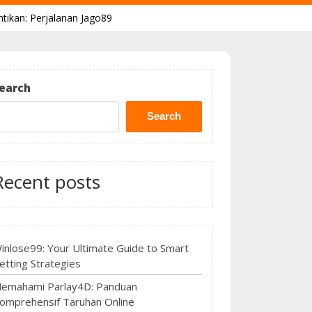
tikan: Perjalanan Jago89
earch
Search
Recent posts
inlose99: Your Ultimate Guide to Smart
etting Strategies
emahami Parlay4D: Panduan
omprehensif Taruhan Online