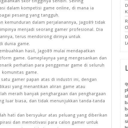
lahkan skor tingginya sendiri. Seiring
D
pasi dalam kompetisi game online, di mana ia
K
bagai pesaing yang tangguh.
R
n kemunduran dalam perjalanannya, Jago89 tidak
C
mpinya menjadi seorang gamer profesional. Dia
D
lannya, terus mendorong dirinya untuk
L
di dunia game.
membuahkan hasil, Jago89 mulai mendapatkan
latform game. Gameplaynya yang mengesankan dan
enarik perhatian para penggemar game di seluruh
di komunitas game.
 satu gamer papan atas di industri ini, dengan
q
ikasi yang menantikan aliran game atau
p
telah meraih banyak penghargaan dan penghargaan
s
g luar biasa, dan tidak menunjukkan tanda-tanda
b
b
s
ah hati dan bersyukur atas peluang yang diberikan
s
pirasi dan memotivasi para calon gamer untuk
l