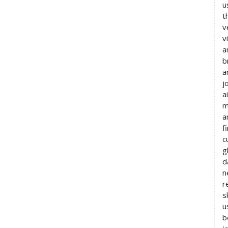
u
t
v
v
a
b
a
j
a
m
a
f
c
g
d
n
r
s
u
b