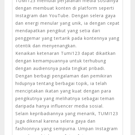
TUMI123 memulai perjalanan media sosialnya
dengan membuat konten di platform seperti
Instagram dan YouTube. Dengan selera gaya
dan energi menular yang unik, ia dengan cepat
mendapatkan pengikut yang setia dari
penggemar yang tertarik pada kontennya yang
otentik dan menyenangkan.
Kenaikan ketenaran Tumi123 dapat dikaitkan
dengan kemampuannya untuk terhubung
dengan audiensnya pada tingkat pribadi.
Dengan berbagi pengalaman dan pemikiran
hidupnya tentang berbagai topik, ia telah
menciptakan ikatan yang kuat dengan para
pengikutnya yang melihatnya sebagai teman
daripada hanya influencer media sosial.
Selain kepribadiannya yang menarik, TUMI123
juga dikenal karena selera gaya dan
fashionnya yang sempurna. Umpan Instagram