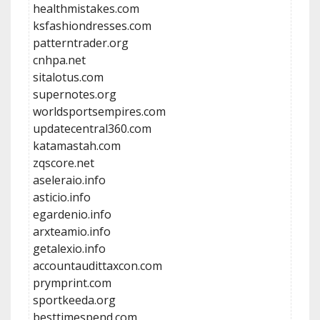
healthmistakes.com
ksfashiondresses.com
patterntrader.org
cnhpa.net
sitalotus.com
supernotes.org
worldsportsempires.com
updatecentral360.com
katamastah.com
zqscore.net
aseleraio.info
asticio.info
egardenio.info
arxteamio.info
getalexio.info
accountaudittaxcon.com
prymprint.com
sportkeeda.org
besttimespend.com