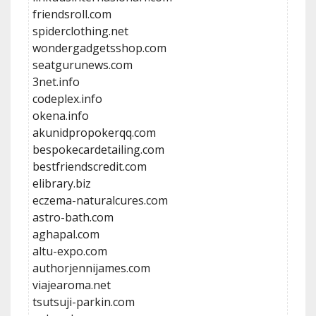
friendsroll.com
spiderclothing.net
wondergadgetsshop.com
seatgurunews.com
3net.info
codeplex.info
okena.info
akunidpropokerqq.com
bespokecardetailing.com
bestfriendscredit.com
elibrary.biz
eczema-naturalcures.com
astro-bath.com
aghapal.com
altu-expo.com
authorjennijames.com
viajearoma.net
tsutsuji-parkin.com