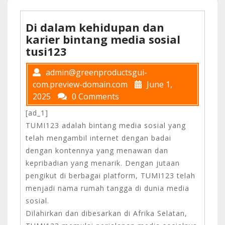
Di dalam kehidupan dan
karier bintang media sosial
tusi123
admin@greenproductsgui-
com.preview-domain.com
June 1,
2025
0 Comments
[ad_1]
TUMI123 adalah bintang media sosial yang
telah mengambil internet dengan badai
dengan kontennya yang menawan dan
kepribadian yang menarik. Dengan jutaan
pengikut di berbagai platform, TUMI123 telah
menjadi nama rumah tangga di dunia media
sosial.
Dilahirkan dan dibesarkan di Afrika Selatan,