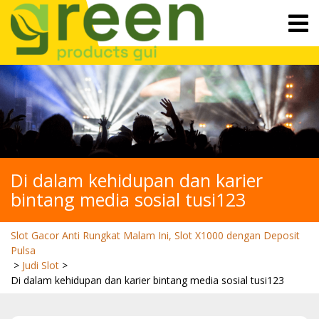
Skip
O
to
M
content
Di dalam kehidupan dan karier
bintang media sosial tusi123
Slot Gacor Anti Rungkat Malam Ini, Slot X1000 dengan Deposit
Pulsa
>
Judi Slot
>
Di dalam kehidupan dan karier bintang media sosial tusi123