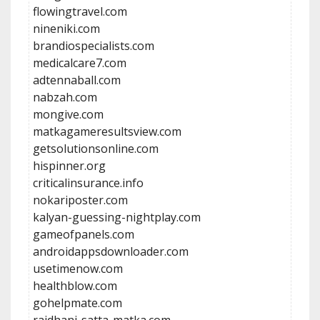
flowingtravel.com
nineniki.com
brandiospecialists.com
medicalcare7.com
adtennaball.com
nabzah.com
mongive.com
matkagameresultsview.com
getsolutionsonline.com
hispinner.org
criticalinsurance.info
nokariposter.com
kalyan-guessing-nightplay.com
gameofpanels.com
androidappsdownloader.com
usetimenow.com
healthblow.com
gohelpmate.com