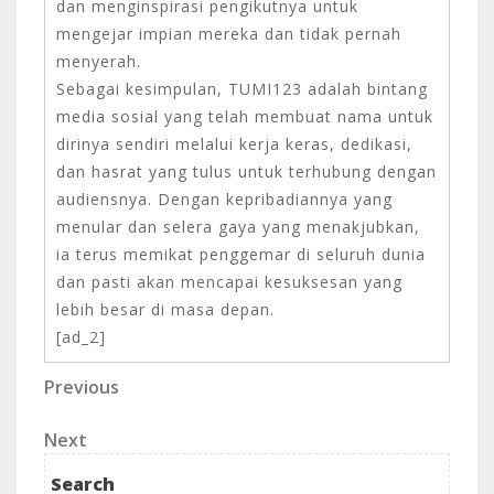
dan menginspirasi pengikutnya untuk
mengejar impian mereka dan tidak pernah
menyerah.
Sebagai kesimpulan, TUMI123 adalah bintang
media sosial yang telah membuat nama untuk
dirinya sendiri melalui kerja keras, dedikasi,
dan hasrat yang tulus untuk terhubung dengan
audiensnya. Dengan kepribadiannya yang
menular dan selera gaya yang menakjubkan,
ia terus memikat penggemar di seluruh dunia
dan pasti akan mencapai kesuksesan yang
lebih besar di masa depan.
[ad_2]
Post
Previous
Previous
Post
navigation
Next
Next
Post
Search