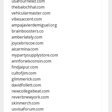
usafournewz.com
thebalochhal.com
vehicularmaster.com
vibesaccent.com
ampajavierdemiguel.org
brainboosters.co
amberlately.com
joycebriscoe.com
aicarmina.com
mypartysupplystore.com
annforwisconsin.com
findjaipur.com
cultofjim.com
glimmerick.com
davidfollett.com
newcollegebeat.com
reverbnewyork.com
skinmerch.com
usvisaforum.com