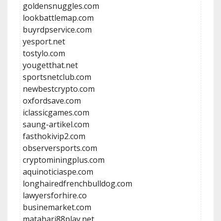
goldensnuggles.com
lookbattlemap.com
buyrdpservice.com
yesport.net
tostylo.com
yougetthat.net
sportsnetclub.com
newbestcrypto.com
oxfordsave.com
iclassicgames.com
saung-artikel.com
fasthokivip2.com
observersports.com
cryptominingplus.com
aquinoticiaspe.com
longhairedfrenchbulldog.com
lawyersforhire.co
businemarket.com
matahari88play.net