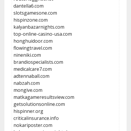
dantella6.com
slotsgamesone.com
hispinzone.com
kalyanbazarnights.com
top-online-casino-usa.com
honghuidoor.com
flowingtravel.com
nineniki.com
brandiospecialists.com
medicalcare7.com
adtennaball.com
nabzah.com
mongive.com
matkagameresultsview.com
getsolutionsonline.com
hispinner.org
criticalinsurance.info
nokariposter.com