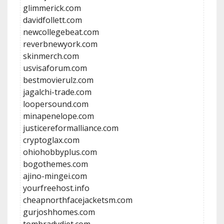
glimmerick.com
davidfollett.com
newcollegebeat.com
reverbnewyork.com
skinmerch.com
usvisaforum.com
bestmovierulz.com
jagalchi-trade.com
loopersound.com
minapenelope.com
justicereformalliance.com
cryptoglax.com
ohiohobbyplus.com
bogothemes.com
ajino-mingei.com
yourfreehost.info
cheapnorthfacejacketsm.com
gurjoshhomes.com