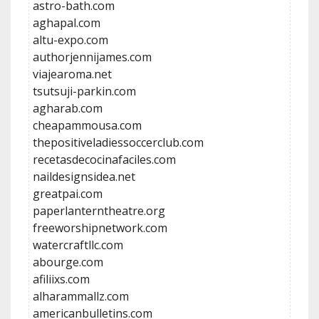
astro-bath.com
aghapal.com
altu-expo.com
authorjennijames.com
viajearoma.net
tsutsuji-parkin.com
agharab.com
cheapammousa.com
thepositiveladiessoccerclub.com
recetasdecocinafaciles.com
naildesignsidea.net
greatpai.com
paperlanterntheatre.org
freeworshipnetwork.com
watercraftllc.com
abourge.com
afiliixs.com
alharammallz.com
americanbulletins.com