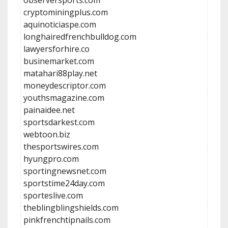
observersports.com
cryptominingplus.com
aquinoticiaspe.com
longhairedfrenchbulldog.com
lawyersforhire.co
businemarket.com
matahari88play.net
moneydescriptor.com
youthsmagazine.com
painaidee.net
sportsdarkest.com
webtoon.biz
thesportswires.com
hyungpro.com
sportingnewsnet.com
sportstime24day.com
sporteslive.com
theblingblingshields.com
pinkfrenchtipnails.com