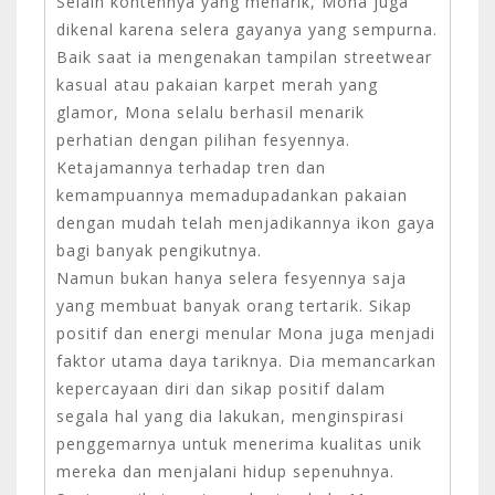
Selain kontennya yang menarik, Mona juga
dikenal karena selera gayanya yang sempurna.
Baik saat ia mengenakan tampilan streetwear
kasual atau pakaian karpet merah yang
glamor, Mona selalu berhasil menarik
perhatian dengan pilihan fesyennya.
Ketajamannya terhadap tren dan
kemampuannya memadupadankan pakaian
dengan mudah telah menjadikannya ikon gaya
bagi banyak pengikutnya.
Namun bukan hanya selera fesyennya saja
yang membuat banyak orang tertarik. Sikap
positif dan energi menular Mona juga menjadi
faktor utama daya tariknya. Dia memancarkan
kepercayaan diri dan sikap positif dalam
segala hal yang dia lakukan, menginspirasi
penggemarnya untuk menerima kualitas unik
mereka dan menjalani hidup sepenuhnya.