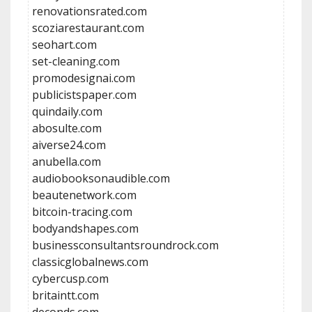
renovationsrated.com
scoziarestaurant.com
seohart.com
set-cleaning.com
promodesignai.com
publicistspaper.com
quindaily.com
abosulte.com
aiverse24.com
anubella.com
audiobooksonaudible.com
beautenetwork.com
bitcoin-tracing.com
bodyandshapes.com
businessconsultantsroundrock.com
classicglobalnews.com
cybercusp.com
britaintt.com