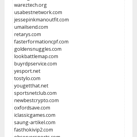
wareztech.org
usabestnetwork.com
jessepinkmanoutfit.com
umailsend.com
retarys.com
fasterformationcpf.com
goldensnuggles.com
lookbattlemap.com
buyrdpservice.com
yesport.net
tostylo.com
yougetthat.net
sportsnetclub.com
newbestcrypto.com
oxfordsave.com
iclassicgames.com
saung-artikel.com
fasthokivip2.com