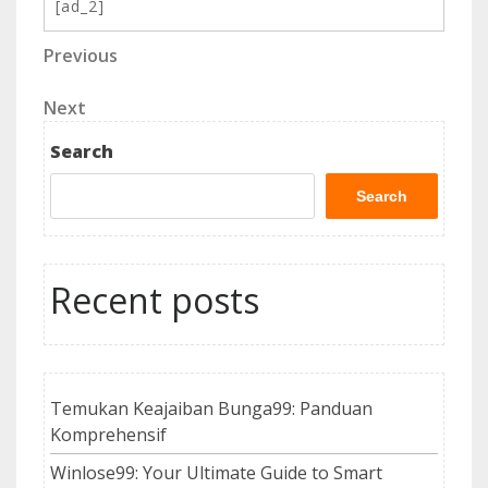
[ad_2]
Post
Previous
Previous
Post
navigation
Next
Next
Post
Search
Search
Recent posts
Temukan Keajaiban Bunga99: Panduan
Komprehensif
Winlose99: Your Ultimate Guide to Smart