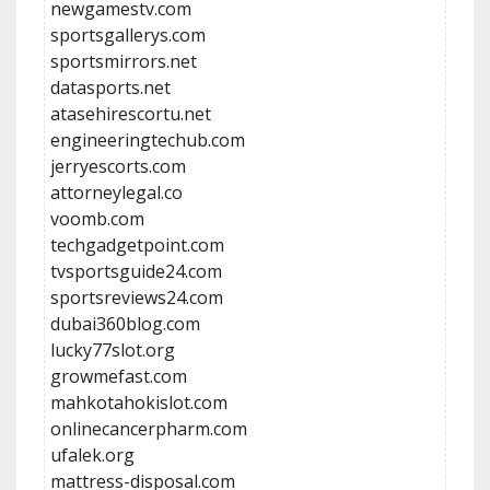
newgamestv.com
sportsgallerys.com
sportsmirrors.net
datasports.net
atasehirescortu.net
engineeringtechub.com
jerryescorts.com
attorneylegal.co
voomb.com
techgadgetpoint.com
tvsportsguide24.com
sportsreviews24.com
dubai360blog.com
lucky77slot.org
growmefast.com
mahkotahokislot.com
onlinecancerpharm.com
ufalek.org
mattress-disposal.com