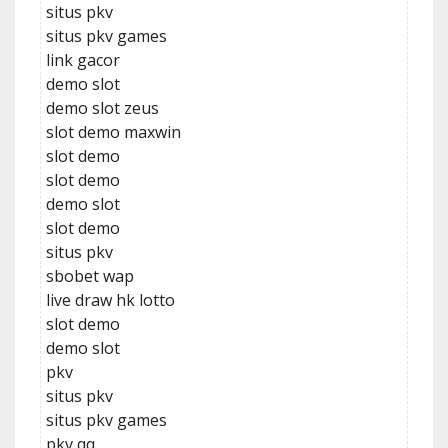
situs pkv
situs pkv games
link gacor
demo slot
demo slot zeus
slot demo maxwin
slot demo
slot demo
demo slot
slot demo
situs pkv
sbobet wap
live draw hk lotto
slot demo
demo slot
pkv
situs pkv
situs pkv games
pkv qq