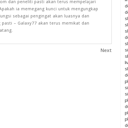
om dan peneliti pasti akan terus mempelajari
d
 Apakah ia memegang kunci untuk mengungkap
d
fungsi sebagai pengingat akan luasnya dan
s
g pasti – Galaxy77 akan terus memikat dan
s
atang.
s
d
s
s
Next
Next
s
Post
l
s
d
p
s
s
p
d
p
p
d