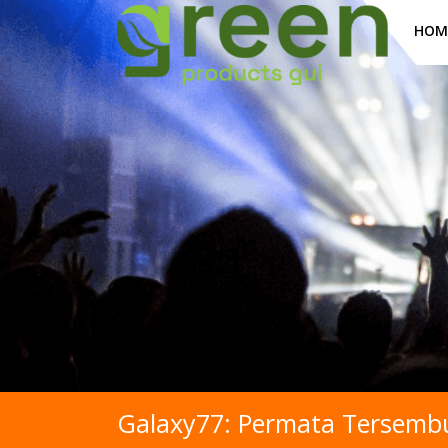
Skip
HOM
to
content
Galaxy77: Permata Tersembu