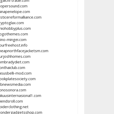
agalchi-trade.com
oopersound.com
inapenelope.com
usticereformalliance.com
ryptoglax.com
hiohobbyplus.com
ogothemes.com
jino-mingei.com
ourfreehost.info
heapnorthfacejacketsm.com
urjoshhomes.com
ombradydiet.com
onthaiclub.com
asusbelli-mod.com
ookplatesociety.com
ebnewsmedia.com
onosonora.com
inkuusinternasional1.com
riendsroll.com
piderclothing.net
ondergadgetsshop.com