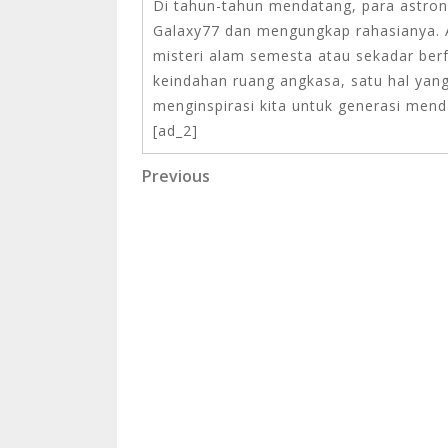
Di tahun-tahun mendatang, para astron
Galaxy77 dan mengungkap rahasianya.
misteri alam semesta atau sekadar ber
keindahan ruang angkasa, satu hal yan
menginspirasi kita untuk generasi mend
[ad_2]
Post
Previous
Previous
Post
navigation