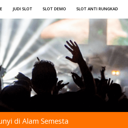
E
JUDI SLOT
SLOT DEMO
SLOT ANTI RUNGKAD
nyi di Alam Semesta