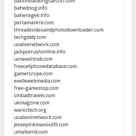
bantinbatdongsan247.com
bahednog.info
bahenxgek.info
pertamaskre.com
threadsvideoandphotodownloader.com
techgiddy.com
usalivenetwork.com
jackpotrushonline.info
ucnewshindi.com
freecellphonedatabase.com
gamersrope.com
exellewebmedia.com
free-gamestop.com
sinbadtravels.com
ukmagzine.com
wareztech.org
usabestnetwork.com
jessepinkmanoutfit.com
umailsend.com