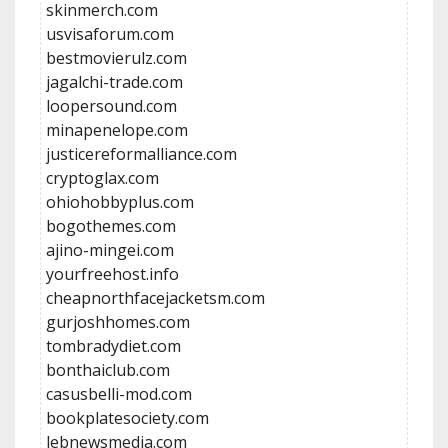
skinmerch.com
usvisaforum.com
bestmovierulz.com
jagalchi-trade.com
loopersound.com
minapenelope.com
justicereformalliance.com
cryptoglax.com
ohiohobbyplus.com
bogothemes.com
ajino-mingei.com
yourfreehost.info
cheapnorthfacejacketsm.com
gurjoshhomes.com
tombradydiet.com
bonthaiclub.com
casusbelli-mod.com
bookplatesociety.com
lebnewsmedia.com