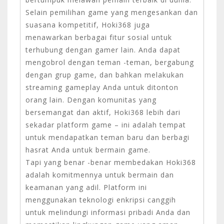
Selain pemilihan game yang mengesankan dan
suasana kompetitif, Hoki368 juga
menawarkan berbagai fitur sosial untuk
terhubung dengan gamer lain. Anda dapat
mengobrol dengan teman -teman, bergabung
dengan grup game, dan bahkan melakukan
streaming gameplay Anda untuk ditonton
orang lain. Dengan komunitas yang
bersemangat dan aktif, Hoki368 lebih dari
sekadar platform game – ini adalah tempat
untuk mendapatkan teman baru dan berbagi
hasrat Anda untuk bermain game.
Tapi yang benar -benar membedakan Hoki368
adalah komitmennya untuk bermain dan
keamanan yang adil. Platform ini
menggunakan teknologi enkripsi canggih
untuk melindungi informasi pribadi Anda dan