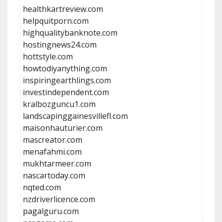
healthkartreview.com
helpquitporn.com
highqualitybanknote.com
hostingnews24.com
hottstyle.com
howtodiyanything.com
inspiringearthlings.com
investindependent.com
kralbozguncu1.com
landscapinggainesvillefl.com
maisonhauturier.com
mascreator.com
menafahmi.com
mukhtarmeer.com
nascartoday.com
nqted.com
nzdriverlicence.com
pagalguru.com