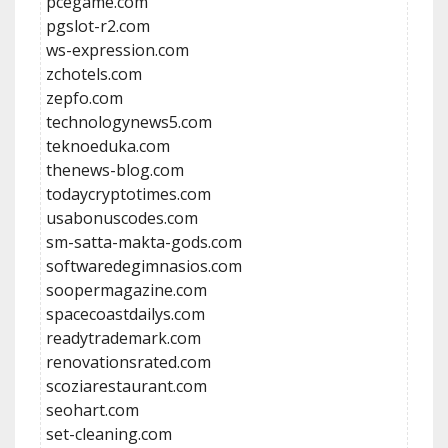
pcegame.com
pgslot-r2.com
ws-expression.com
zchotels.com
zepfo.com
technologynews5.com
teknoeduka.com
thenews-blog.com
todaycryptotimes.com
usabonuscodes.com
sm-satta-makta-gods.com
softwaredegimnasios.com
soopermagazine.com
spacecoastdailys.com
readytrademark.com
renovationsrated.com
scoziarestaurant.com
seohart.com
set-cleaning.com