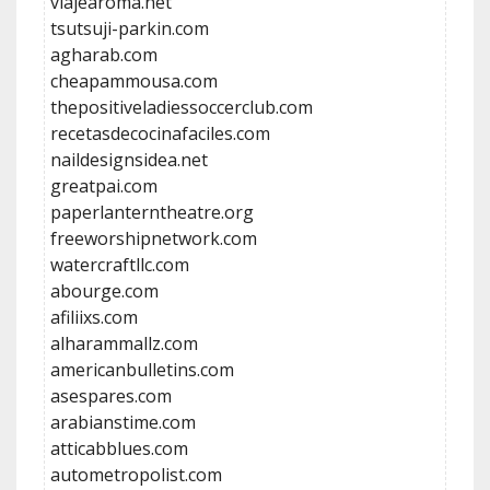
viajearoma.net
tsutsuji-parkin.com
agharab.com
cheapammousa.com
thepositiveladiessoccerclub.com
recetasdecocinafaciles.com
naildesignsidea.net
greatpai.com
paperlanterntheatre.org
freeworshipnetwork.com
watercraftllc.com
abourge.com
afiliixs.com
alharammallz.com
americanbulletins.com
asespares.com
arabianstime.com
atticabblues.com
autometropolist.com