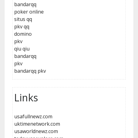
bandarqq
poker online
situs qq
pkv qq
domino
pkv
qiu qiu
bandarqq
pkv
bandarqq pkv
Links
usafullnewz.com
uktimenetwork.com
usaworldnewz.com