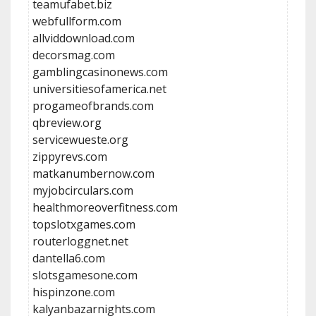
teamufabet.biz
webfullform.com
allviddownload.com
decorsmag.com
gamblingcasinonews.com
universitiesofamerica.net
progameofbrands.com
qbreview.org
servicewueste.org
zippyrevs.com
matkanumbernow.com
myjobcirculars.com
healthmoreoverfitness.com
topslotxgames.com
routerloggnet.net
dantella6.com
slotsgamesone.com
hispinzone.com
kalyanbazarnights.com