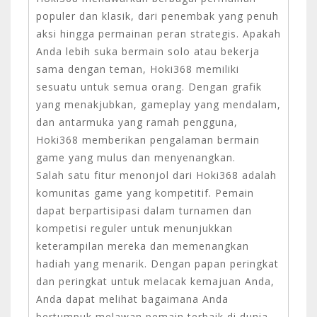
populer dan klasik, dari penembak yang penuh
aksi hingga permainan peran strategis. Apakah
Anda lebih suka bermain solo atau bekerja
sama dengan teman, Hoki368 memiliki
sesuatu untuk semua orang. Dengan grafik
yang menakjubkan, gameplay yang mendalam,
dan antarmuka yang ramah pengguna,
Hoki368 memberikan pengalaman bermain
game yang mulus dan menyenangkan.
Salah satu fitur menonjol dari Hoki368 adalah
komunitas game yang kompetitif. Pemain
dapat berpartisipasi dalam turnamen dan
kompetisi reguler untuk menunjukkan
keterampilan mereka dan memenangkan
hadiah yang menarik. Dengan papan peringkat
dan peringkat untuk melacak kemajuan Anda,
Anda dapat melihat bagaimana Anda
bertumpuk melawan pemain terbaik di dunia.