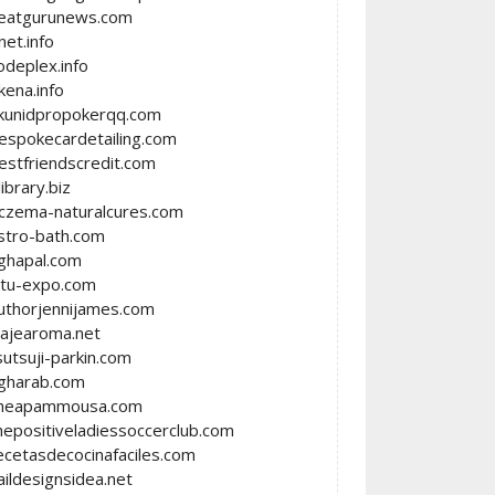
eatgurunews.com
net.info
odeplex.info
kena.info
kunidpropokerqq.com
espokecardetailing.com
estfriendscredit.com
library.biz
czema-naturalcures.com
stro-bath.com
ghapal.com
ltu-expo.com
uthorjennijames.com
iajearoma.net
sutsuji-parkin.com
gharab.com
heapammousa.com
hepositiveladiessoccerclub.com
ecetasdecocinafaciles.com
aildesignsidea.net