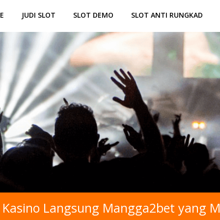
E
JUDI SLOT
SLOT DEMO
SLOT ANTI RUNGKAD
an Kasino Langsung Mangga2bet yang 