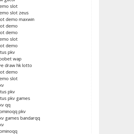
emo slot
emo slot zeus
lot demo maxwin
lot demo
lot demo
emo slot
lot demo
itus pkv
bobet wap
ive draw hk lotto
lot demo
emo slot
kv
itus pkv
itus pkv games
kv qq
ominoqq pkv
kv games bandarqq
kv
ominoqq