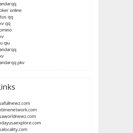
andarqq
oker online
itus qq
kv qq
omino
kv
iu qiu
andarqq
kv
andarqq pkv
Links
safullnewz.com
ktimenetwork.com
saworldnewz.com
odayusaexplore.com
salocality.com