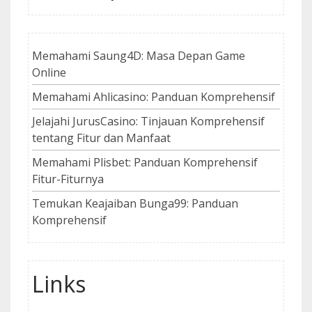
Memahami Saung4D: Masa Depan Game
Online
Memahami Ahlicasino: Panduan Komprehensif
Jelajahi JurusCasino: Tinjauan Komprehensif
tentang Fitur dan Manfaat
Memahami Plisbet: Panduan Komprehensif
Fitur-Fiturnya
Temukan Keajaiban Bunga99: Panduan
Komprehensif
Links