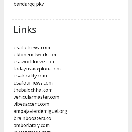
bandarqq pkv
Links
usafullnewz.com
uktimenetwork.com
usaworldnewz.com
todayusaexplore.com
usalocality.com
usafournewz.com
thebalochhal.com
vehicularmaster.com
vibesaccent.com
ampajavierdemiguel.org
brainboosters.co
amberlately.com