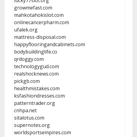
lucky77slot.org
growmefast.com
mahkotahokislot.com
onlinecancerpharm.com
ufalek.org
mattress-disposal.com
happyflooringandcabinets.com
bodybuildinglife.co
qrdoggy.com
technologygud.com
realshocknews.com
pickgb.com
healthmistakes.com
ksfashiondresses.com
patterntrader.org
cnhpa.net
sitalotus.com
supernotes.org
worldsportsempires.com