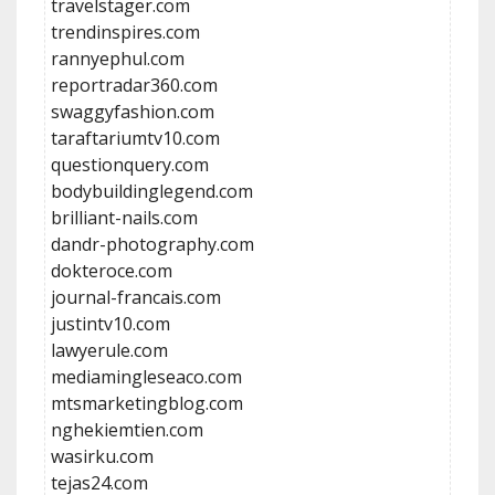
travelstager.com
trendinspires.com
rannyephul.com
reportradar360.com
swaggyfashion.com
taraftariumtv10.com
questionquery.com
bodybuildinglegend.com
brilliant-nails.com
dandr-photography.com
dokteroce.com
journal-francais.com
justintv10.com
lawyerule.com
mediamingleseaco.com
mtsmarketingblog.com
nghekiemtien.com
wasirku.com
tejas24.com