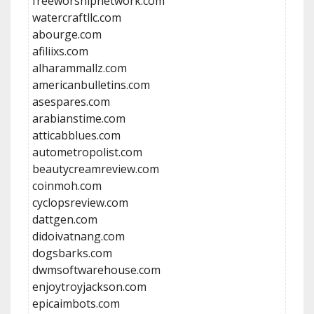
freeworshipnetwork.com
watercraftllc.com
abourge.com
afiliixs.com
alharammallz.com
americanbulletins.com
asespares.com
arabianstime.com
atticabblues.com
autometropolist.com
beautycreamreview.com
coinmoh.com
cyclopsreview.com
dattgen.com
didoivatnang.com
dogsbarks.com
dwmsoftwarehouse.com
enjoytroyjackson.com
epicaimbots.com