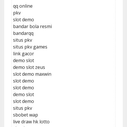
qq online
pkv
slot demo
bandar bola resmi
bandarqq
situs pkv
situs pkv games
link gacor
demo slot
demo slot zeus
slot demo maxwin
slot demo
slot demo
demo slot
slot demo
situs pkv
sbobet wap
live draw hk lotto