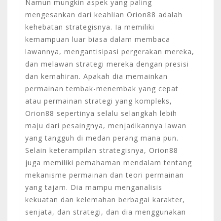
Namun mungkin aspek yang paling
mengesankan dari keahlian Orion88 adalah
kehebatan strategisnya. Ia memiliki
kemampuan luar biasa dalam membaca
lawannya, mengantisipasi pergerakan mereka,
dan melawan strategi mereka dengan presisi
dan kemahiran. Apakah dia memainkan
permainan tembak-menembak yang cepat
atau permainan strategi yang kompleks,
Orion88 sepertinya selalu selangkah lebih
maju dari pesaingnya, menjadikannya lawan
yang tangguh di medan perang mana pun.
Selain keterampilan strategisnya, Orion88
juga memiliki pemahaman mendalam tentang
mekanisme permainan dan teori permainan
yang tajam. Dia mampu menganalisis
kekuatan dan kelemahan berbagai karakter,
senjata, dan strategi, dan dia menggunakan