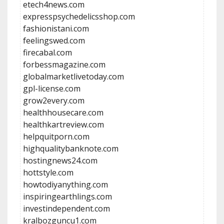
etech4news.com
expresspsychedelicsshop.com
fashionistani.com
feelingswed.com
firecabal.com
forbessmagazine.com
globalmarketlivetoday.com
gpl-license.com
grow2every.com
healthhousecare.com
healthkartreview.com
helpquitporn.com
highqualitybanknote.com
hostingnews24.com
hottstyle.com
howtodiyanything.com
inspiringearthlings.com
investindependent.com
kralbozguncu1.com