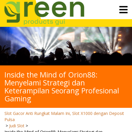
Skip
O
to
M
content
Inside the Mind of Orion88:
Menyelami Strategi dan
Keterampilan Seorang Profesional
Gaming
Slot Gacor Anti Rungkat Malam Ini, Slot X1000 dengan Deposit
Pulsa
>
Judi Slot
>
Inside the Mind of Orion88: Menyelami Strategi dan