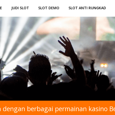
E
JUDI SLOT
SLOT DEMO
SLOT ANTI RUNGKAD
a dengan berbagai permainan kasino B