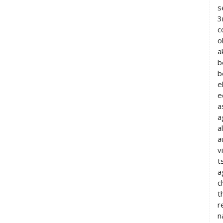
s
3
c
o
a
b
b
e
e
a
a
a
a
v
t
a
c
t
r
n