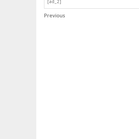
[ad_2]
Post
Previous
Previous
Post
navigation