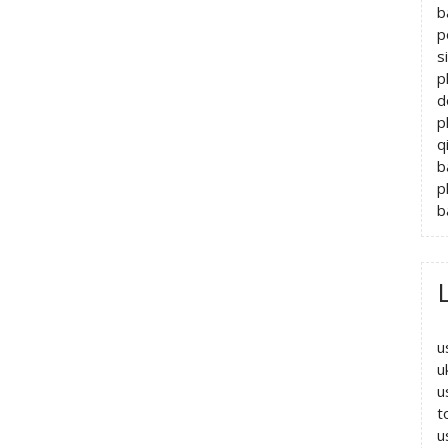
b
p
s
p
d
p
q
b
p
b
u
u
u
t
u