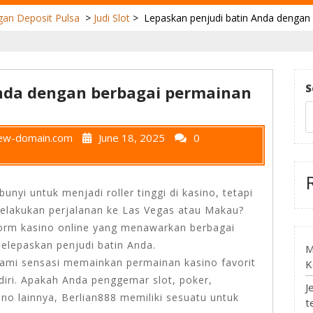
gan Deposit Pulsa
>
Judi Slot
>
Lepaskan penjudi batin Anda dengan 
S
Anda dengan berbagai permainan
ew-domain.com
June 18, 2025
0
nyi untuk menjadi roller tinggi di kasino, tetapi
melakukan perjalanan ke Las Vegas atau Makau?
atform kasino online yang menawarkan berbagai
lepaskan penjudi batin Anda.
M
ami sensasi memainkan permainan kasino favorit
K
iri. Apakah Anda penggemar slot, poker,
J
ino lainnya, Berlian888 memiliki sesuatu untuk
t