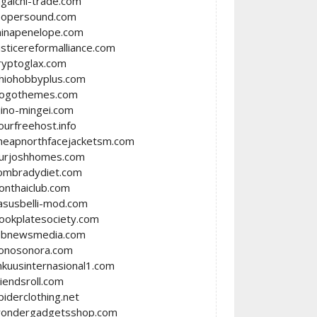
agalchi-trade.com
oopersound.com
inapenelope.com
usticereformalliance.com
ryptoglax.com
hiohobbyplus.com
ogothemes.com
jino-mingei.com
ourfreehost.info
heapnorthfacejacketsm.com
urjoshhomes.com
ombradydiet.com
onthaiclub.com
asusbelli-mod.com
ookplatesociety.com
ebnewsmedia.com
onosonora.com
inkuusinternasional1.com
riendsroll.com
piderclothing.net
ondergadgetsshop.com