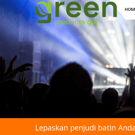
Skip
HOM
to
content
Lepaskan penjudi batin And