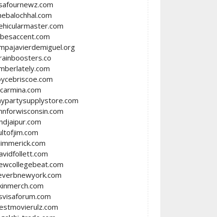
safournewz.com
hebalochhal.com
ehicularmaster.com
ibesaccent.com
mpajavierdemiguel.org
rainboosters.co
mberlately.com
oycebriscoe.com
icarmina.com
ypartysupplystore.com
nnforwisconsin.com
indjaipur.com
ultofjim.com
limmerick.com
avidfollett.com
ewcollegebeat.com
everbnewyork.com
kinmerch.com
svisaforum.com
estmovierulz.com