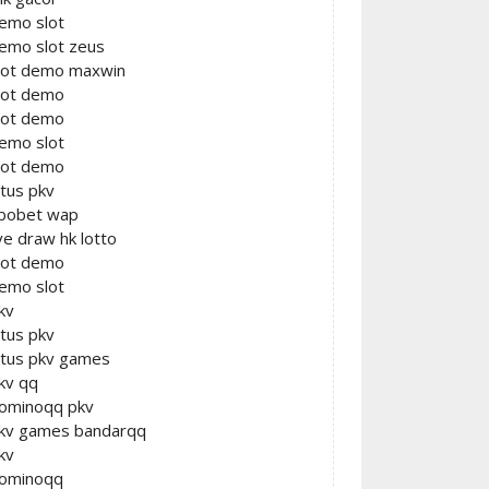
emo slot
emo slot zeus
lot demo maxwin
lot demo
lot demo
emo slot
lot demo
itus pkv
bobet wap
ive draw hk lotto
lot demo
emo slot
kv
itus pkv
itus pkv games
kv qq
ominoqq pkv
kv games bandarqq
kv
ominoqq