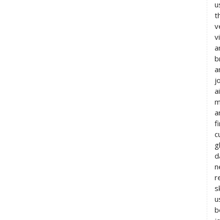
u
t
v
v
a
b
a
j
a
m
a
f
c
g
d
n
r
s
u
b