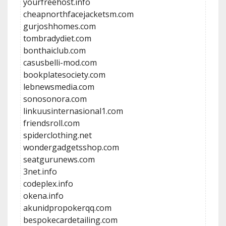
yourfreehost.info
cheapnorthfacejacketsm.com
gurjoshhomes.com
tombradydiet.com
bonthaiclub.com
casusbelli-mod.com
bookplatesociety.com
lebnewsmedia.com
sonosonora.com
linkuusinternasional1.com
friendsroll.com
spiderclothing.net
wondergadgetsshop.com
seatgurunews.com
3net.info
codeplex.info
okena.info
akunidpropokerqq.com
bespokecardetailing.com