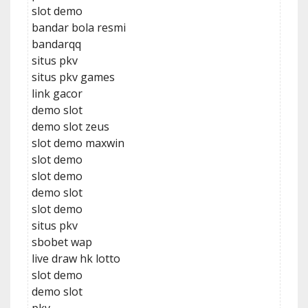
slot demo
bandar bola resmi
bandarqq
situs pkv
situs pkv games
link gacor
demo slot
demo slot zeus
slot demo maxwin
slot demo
slot demo
demo slot
slot demo
situs pkv
sbobet wap
live draw hk lotto
slot demo
demo slot