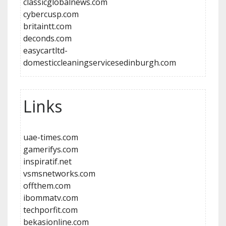
classicglobalnews.com
cybercusp.com
britaintt.com
deconds.com
easycartltd-
domesticcleaningservicesedinburgh.com
Links
uae-times.com
gamerifys.com
inspiratif.net
vsmsnetworks.com
offthem.com
ibommatv.com
techporfit.com
bekasionline.com