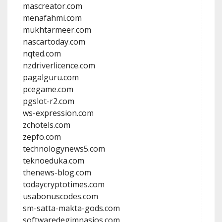
mascreator.com
menafahmi.com
mukhtarmeer.com
nascartoday.com
nqted.com
nzdriverlicence.com
pagalguru.com
pcegame.com
pgslot-r2.com
ws-expression.com
zchotels.com
zepfo.com
technologynews5.com
teknoeduka.com
thenews-blog.com
todaycryptotimes.com
usabonuscodes.com
sm-satta-makta-gods.com
softwaredegimnasios.com