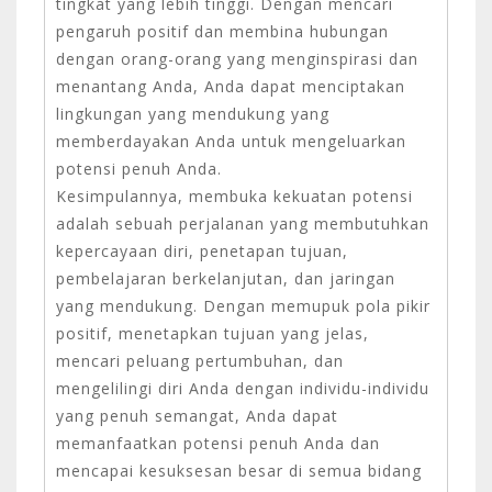
tingkat yang lebih tinggi. Dengan mencari
pengaruh positif dan membina hubungan
dengan orang-orang yang menginspirasi dan
menantang Anda, Anda dapat menciptakan
lingkungan yang mendukung yang
memberdayakan Anda untuk mengeluarkan
potensi penuh Anda.
Kesimpulannya, membuka kekuatan potensi
adalah sebuah perjalanan yang membutuhkan
kepercayaan diri, penetapan tujuan,
pembelajaran berkelanjutan, dan jaringan
yang mendukung. Dengan memupuk pola pikir
positif, menetapkan tujuan yang jelas,
mencari peluang pertumbuhan, dan
mengelilingi diri Anda dengan individu-individu
yang penuh semangat, Anda dapat
memanfaatkan potensi penuh Anda dan
mencapai kesuksesan besar di semua bidang