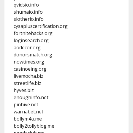
qvidsio.info
shumaio.info
slotherio.info
cysapluscertification.org
fortnitehacks.org
loginsearch.org
aodecor.org
donorsmatch.org
nowtimes.org
casinoeing.org
livemocha.biz
streetlife.biz
hyves.biz
enoughinfo.net
pinhive.net
warnabet.net
bollym4u.me
bolly2tollyblog.me