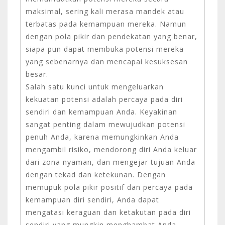
maksimal, sering kali merasa mandek atau
terbatas pada kemampuan mereka. Namun
dengan pola pikir dan pendekatan yang benar,
siapa pun dapat membuka potensi mereka
yang sebenarnya dan mencapai kesuksesan
besar.
Salah satu kunci untuk mengeluarkan
kekuatan potensi adalah percaya pada diri
sendiri dan kemampuan Anda. Keyakinan
sangat penting dalam mewujudkan potensi
penuh Anda, karena memungkinkan Anda
mengambil risiko, mendorong diri Anda keluar
dari zona nyaman, dan mengejar tujuan Anda
dengan tekad dan ketekunan. Dengan
memupuk pola pikir positif dan percaya pada
kemampuan diri sendiri, Anda dapat
mengatasi keraguan dan ketakutan pada diri
sendiri yang mungkin menghambat Anda.