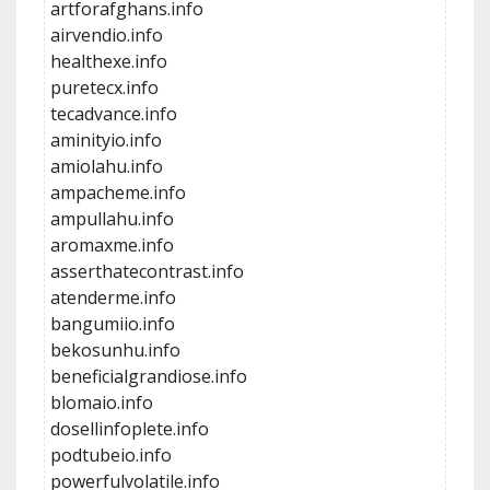
artforafghans.info
airvendio.info
healthexe.info
puretecx.info
tecadvance.info
aminityio.info
amiolahu.info
ampacheme.info
ampullahu.info
aromaxme.info
asserthatecontrast.info
atenderme.info
bangumiio.info
bekosunhu.info
beneficialgrandiose.info
blomaio.info
dosellinfoplete.info
podtubeio.info
powerfulvolatile.info