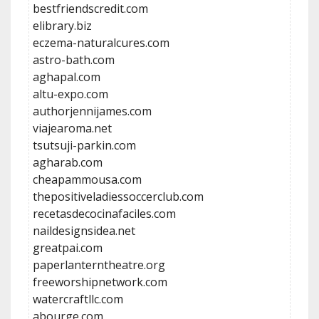
bestfriendscredit.com
elibrary.biz
eczema-naturalcures.com
astro-bath.com
aghapal.com
altu-expo.com
authorjennijames.com
viajearoma.net
tsutsuji-parkin.com
agharab.com
cheapammousa.com
thepositiveladiessoccerclub.com
recetasdecocinafaciles.com
naildesignsidea.net
greatpai.com
paperlanterntheatre.org
freeworshipnetwork.com
watercraftllc.com
abourge.com