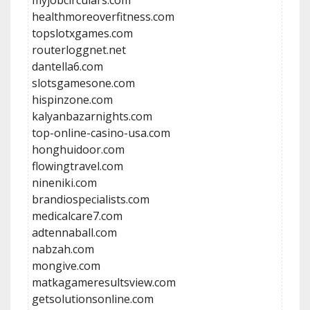
myjobcirculars.com
healthmoreoverfitness.com
topslotxgames.com
routerloggnet.net
dantella6.com
slotsgamesone.com
hispinzone.com
kalyanbazarnights.com
top-online-casino-usa.com
honghuidoor.com
flowingtravel.com
nineniki.com
brandiospecialists.com
medicalcare7.com
adtennaball.com
nabzah.com
mongive.com
matkagameresultsview.com
getsolutionsonline.com