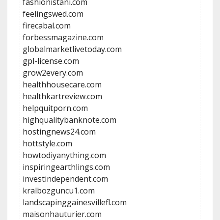
fashionistani.com
feelingswed.com
firecabal.com
forbessmagazine.com
globalmarketlivetoday.com
gpl-license.com
grow2every.com
healthhousecare.com
healthkartreview.com
helpquitporn.com
highqualitybanknote.com
hostingnews24.com
hottstyle.com
howtodiyanything.com
inspiringearthlings.com
investindependent.com
kralbozguncu1.com
landscapinggainesvillefl.com
maisonhauturier.com