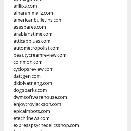
afiliixs.com
alharammallz.com
americanbulletins.com
asespares.com
arabianstime.com
atticabblues.com
autometropolist.com
beautycreamreview.com
coinmoh.com
cyclopsreview.com
dattgen.com
didoivatnang.com
dogsbarks.com
dwmsoftwarehouse.com
enjoytroyjackson.com
epicaimbots.com
etech4news.com
expresspsychedelicsshop.com