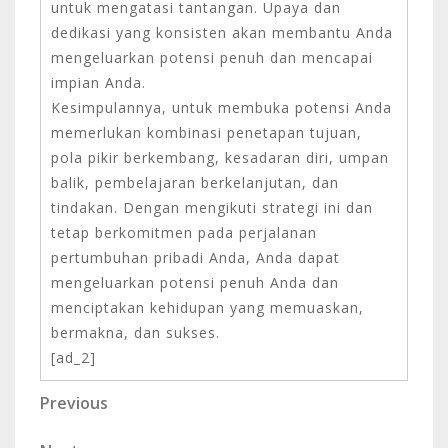
untuk mengatasi tantangan. Upaya dan
dedikasi yang konsisten akan membantu Anda
mengeluarkan potensi penuh dan mencapai
impian Anda.
Kesimpulannya, untuk membuka potensi Anda
memerlukan kombinasi penetapan tujuan,
pola pikir berkembang, kesadaran diri, umpan
balik, pembelajaran berkelanjutan, dan
tindakan. Dengan mengikuti strategi ini dan
tetap berkomitmen pada perjalanan
pertumbuhan pribadi Anda, Anda dapat
mengeluarkan potensi penuh Anda dan
menciptakan kehidupan yang memuaskan,
bermakna, dan sukses.
[ad_2]
Post
Previous
Previous
Post
navigation