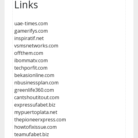
Links
uae-times.com
gamerifys.com
inspiratif.net
vsmsnetworks.com
offthem.com
ibommatv.com
techporfit.com
bekasionline.com
nbusinessplan.com
greenlife360.com
cantshoutitout.com
expressufabet.biz
mypuertoplata.net
thepioneerxpress.com
howtofixissue.com
teamufabet.biz