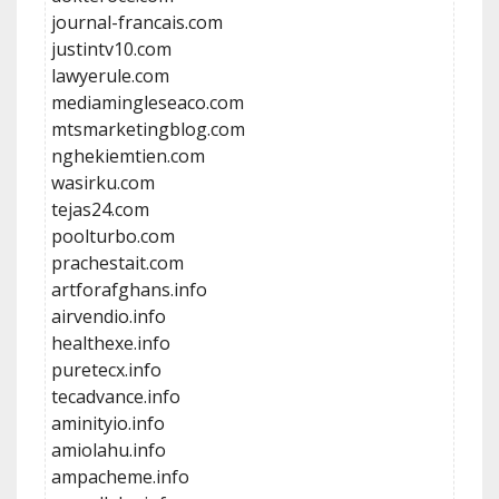
journal-francais.com
justintv10.com
lawyerule.com
mediamingleseaco.com
mtsmarketingblog.com
nghekiemtien.com
wasirku.com
tejas24.com
poolturbo.com
prachestait.com
artforafghans.info
airvendio.info
healthexe.info
puretecx.info
tecadvance.info
aminityio.info
amiolahu.info
ampacheme.info