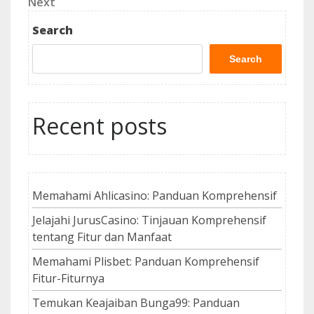
Next
Next
Post
Search
Search
Recent posts
Memahami Ahlicasino: Panduan Komprehensif
Jelajahi JurusCasino: Tinjauan Komprehensif
tentang Fitur dan Manfaat
Memahami Plisbet: Panduan Komprehensif
Fitur-Fiturnya
Temukan Keajaiban Bunga99: Panduan