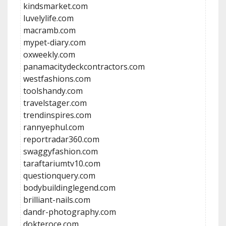
kindsmarket.com
luvelylife.com
macramb.com
mypet-diary.com
oxweekly.com
panamacitydeckcontractors.com
westfashions.com
toolshandy.com
travelstager.com
trendinspires.com
rannyephul.com
reportradar360.com
swaggyfashion.com
taraftariumtv10.com
questionquery.com
bodybuildinglegend.com
brilliant-nails.com
dandr-photography.com
dokteroce.com