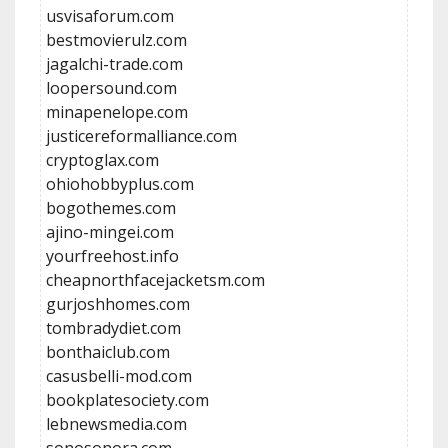
usvisaforum.com
bestmovierulz.com
jagalchi-trade.com
loopersound.com
minapenelope.com
justicereformalliance.com
cryptoglax.com
ohiohobbyplus.com
bogothemes.com
ajino-mingei.com
yourfreehost.info
cheapnorthfacejacketsm.com
gurjoshhomes.com
tombradydiet.com
bonthaiclub.com
casusbelli-mod.com
bookplatesociety.com
lebnewsmedia.com