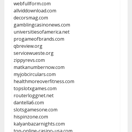
webfullform.com
allviddownload.com
decorsmag.com
gamblingcasinonews.com
universitiesofamerica.net
progameofbrands.com
qbreview.org
servicewueste.org
zippyrevs.com
matkanumbernow.com
myjobcirculars.com
healthmoreoverfitness.com
topslotxgames.com
routerloggnet.net
dantella6.com
slotsgamesone.com
hispinzone.com
kalyanbazarnights.com
top-online-casino-usa.com