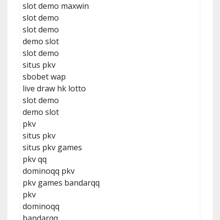
slot demo maxwin
slot demo
slot demo
demo slot
slot demo
situs pkv
sbobet wap
live draw hk lotto
slot demo
demo slot
pkv
situs pkv
situs pkv games
pkv qq
dominoqq pkv
pkv games bandarqq
pkv
dominoqq
bandarqq