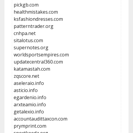
pickgb.com
healthmistakes.com
ksfashiondresses.com
patterntrader.org
cnhpa.net
sitalotus.com
supernotes.org
worldsportsempires.com
updatecentral360.com
katamastah.com
zqscore.net
aseleraio.info
asticio.info
egardenio.info
arxteamio.info
getalexio.info
accountaudittaxcon.com
prymprint.com