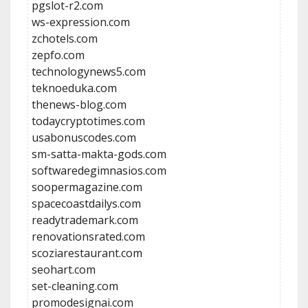
pgslot-r2.com
ws-expression.com
zchotels.com
zepfo.com
technologynews5.com
teknoeduka.com
thenews-blog.com
todaycryptotimes.com
usabonuscodes.com
sm-satta-makta-gods.com
softwaredegimnasios.com
soopermagazine.com
spacecoastdailys.com
readytrademark.com
renovationsrated.com
scoziarestaurant.com
seohart.com
set-cleaning.com
promodesignai.com