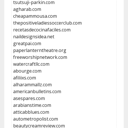
tsutsuji-parkin.com
agharab.com
cheapammousa.com
thepositiveladiessoccerclub.com
recetasdecocinafaciles.com
naildesignsidea.net
greatpai.com
paperlanterntheatre.org
freeworshipnetwork.com
watercraftllc.com
abourge.com
afiliixs.com
alharammallz.com
americanbulletins.com
asespares.com
arabianstime.com
atticabblues.com
autometropolist.com
beautycreamreview.com