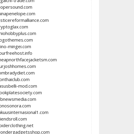
agalchi-trade.com
oopersound.com
inapenelope.com
usticereformalliance.com
ryptoglax.com
hiohobbyplus.com
ogothemes.com
jino-mingei.com
ourfreehost.info
heapnorthfacejacketsm.com
urjoshhomes.com
ombradydiet.com
onthaiclub.com
asusbelli-mod.com
ookplatesociety.com
ebnewsmedia.com
onosonora.com
inkuusinternasional1.com
riendsroll.com
piderclothing.net
ondergadgetsshop.com