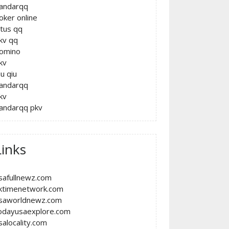
andarqq
oker online
itus qq
kv qq
omino
kv
iu qiu
andarqq
kv
andarqq pkv
Links
safullnewz.com
ktimenetwork.com
saworldnewz.com
odayusaexplore.com
salocality.com