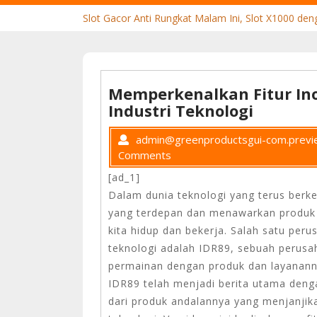
Slot Gacor Anti Rungkat Malam Ini, Slot X1000 den
Memperkenalkan Fitur Ino
Industri Teknologi
admin@greenproductsgui-com.previ
Comments
[ad_1]
Dalam dunia teknologi yang terus berk
yang terdepan dan menawarkan produk 
kita hidup dan bekerja. Salah satu per
teknologi adalah IDR89, sebuah perus
permainan dengan produk dan layananny
IDR89 telah menjadi berita utama denga
dari produk andalannya yang menjanjik