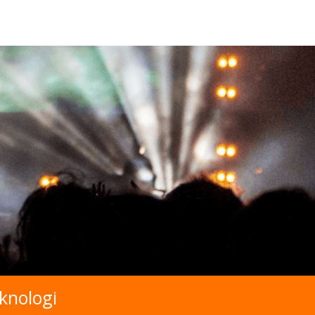
knologi