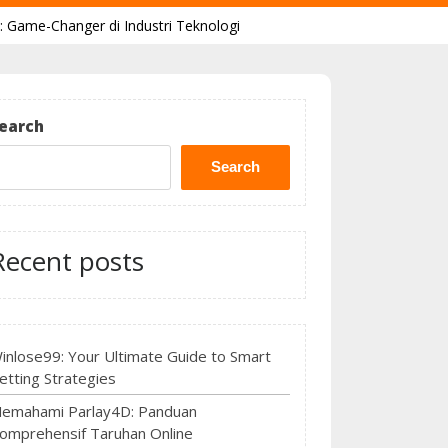
: Game-Changer di Industri Teknologi
earch
Search
Recent posts
inlose99: Your Ultimate Guide to Smart
etting Strategies
emahami Parlay4D: Panduan
omprehensif Taruhan Online