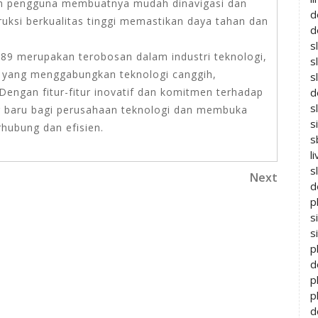
ah pengguna membuatnya mudah dinavigasi dan
d
uksi berkualitas tinggi memastikan daya tahan dan
d
s
R89 merupakan terobosan dalam industri teknologi,
s
 yang menggabungkan teknologi canggih,
s
d
engan fitur-fitur inovatif dan komitmen terhadap
s
 baru bagi perusahaan teknologi dan membuka
s
hubung dan efisien.
s
l
s
Next
Next
d
Post
p
s
s
p
d
p
p
d