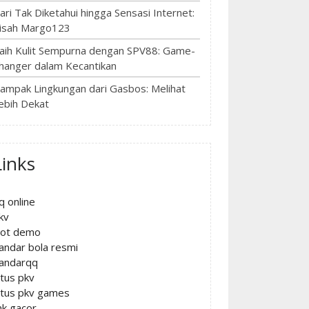
ari Tak Diketahui hingga Sensasi Internet:
isah Margo123
aih Kulit Sempurna dengan SPV88: Game-
hanger dalam Kecantikan
ampak Lingkungan dari Gasbos: Melihat
ebih Dekat
Links
q online
kv
lot demo
andar bola resmi
andarqq
itus pkv
itus pkv games
ink gacor