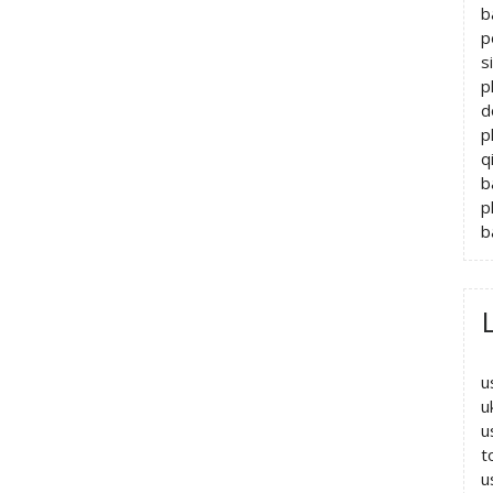
b
p
s
p
d
p
q
b
p
b
u
u
u
t
u