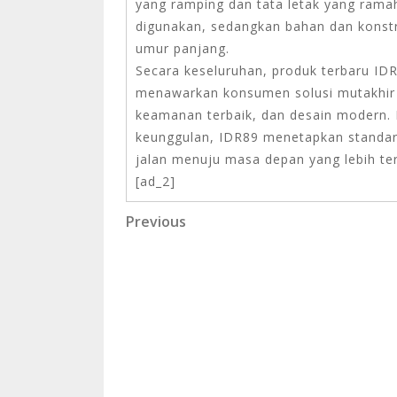
yang ramping dan tata letak yang ram
digunakan, sedangkan bahan dan konstr
umur panjang.
Secara keseluruhan, produk terbaru ID
menawarkan konsumen solusi mutakhir
keamanan terbaik, dan desain modern. D
keunggulan, IDR89 menetapkan standar
jalan menuju masa depan yang lebih ter
[ad_2]
Post
Previous
Previous
Post
navigation