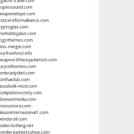
agalchi-trade.com
oopersound.com
inapenelope.com
usticereformalliance.com
ryptoglax.com
hiohobbyplus.com
ogothemes.com
jino-mingei.com
ourfreehost.info
heapnorthfacejacketsm.com
urjoshhomes.com
ombradydiet.com
onthaiclub.com
asusbelli-mod.com
ookplatesociety.com
ebnewsmedia.com
onosonora.com
inkuusinternasional1.com
riendsroll.com
piderclothing.net
ondergadgetsshop.com