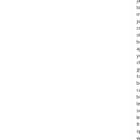
j
l
m
j
c
o
b
a
y
c
g
t
b
c
b
l
s
l
f
s
w