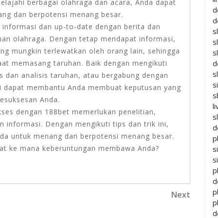
elajahi berbagai olahraga dan acara, Anda dapat
d
ng dan berpotensi menang besar.
d
 informasi dan up-to-date dengan berita dan
s
han olahraga. Dengan tetap mendapat informasi,
s
ng mungkin terlewatkan oleh orang lain, sehingga
s
d
aat memasang taruhan. Baik dengan mengikuti
s
s dan analisis taruhan, atau bergabung dengan
s
asi dapat membantu Anda membuat keputusan yang
s
kesuksesan Anda.
l
kses dengan 188bet memerlukan penelitian,
s
n informasi. Dengan mengikuti tips dan trik ini,
d
da untuk menang dan berpotensi menang besar.
p
ihat ke mana keberuntungan membawa Anda?
s
s
p
d
p
Next
Next
p
Post
d