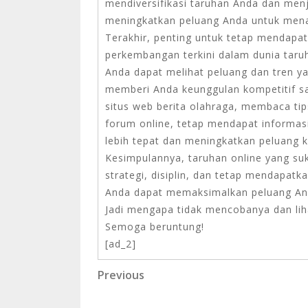
mendiversifikasi taruhan Anda dan menj
meningkatkan peluang Anda untuk mena
Terakhir, penting untuk tetap mendapat
perkembangan terkini dalam dunia taru
Anda dapat melihat peluang dan tren ya
memberi Anda keunggulan kompetitif s
situs web berita olahraga, membaca tip
forum online, tetap mendapat inform
lebih tepat dan meningkatkan peluang 
Kesimpulannya, taruhan online yang su
strategi, disiplin, dan tetap mendapatka
Anda dapat memaksimalkan peluang An
Jadi mengapa tidak mencobanya dan l
Semoga beruntung!
[ad_2]
Post
Previous
Previous
Post
navigation