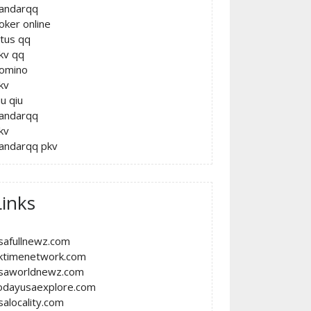
andarqq
oker online
itus qq
kv qq
omino
kv
iu qiu
andarqq
kv
andarqq pkv
Links
safullnewz.com
ktimenetwork.com
saworldnewz.com
odayusaexplore.com
salocality.com