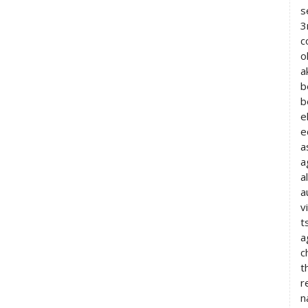
s
3
c
o
a
b
b
e
e
a
a
a
a
v
t
a
c
t
r
n