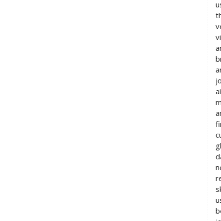
u
t
v
v
a
b
a
j
a
m
a
f
c
g
d
n
r
s
u
b