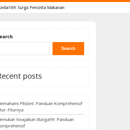
edai169: Surga Pencinta Makanan
earch
Search
Recent posts
emahami Plisbet: Panduan Komprehensif
itur-Fiturnya
emukan Keajaiban Bunga99: Panduan
omprehensif