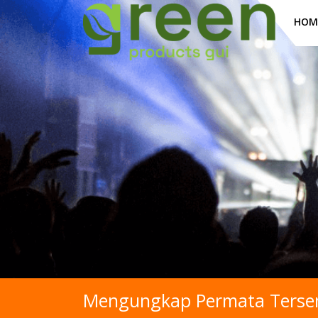
Skip
HOM
to
content
Mengungkap Permata Tersem