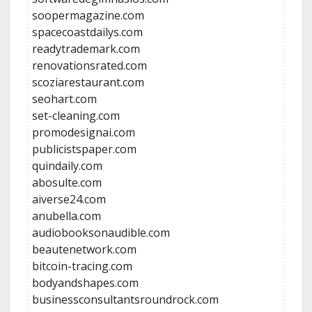
soopermagazine.com
spacecoastdailys.com
readytrademark.com
renovationsrated.com
scoziarestaurant.com
seohart.com
set-cleaning.com
promodesignai.com
publicistspaper.com
quindaily.com
abosulte.com
aiverse24.com
anubella.com
audiobooksonaudible.com
beautenetwork.com
bitcoin-tracing.com
bodyandshapes.com
businessconsultantsroundrock.com