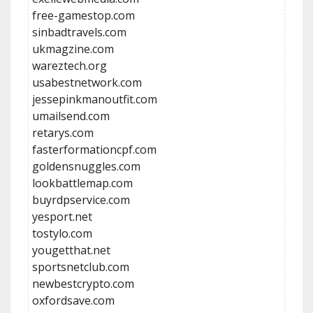
free-gamestop.com
sinbadtravels.com
ukmagzine.com
wareztech.org
usabestnetwork.com
jessepinkmanoutfit.com
umailsend.com
retarys.com
fasterformationcpf.com
goldensnuggles.com
lookbattlemap.com
buyrdpservice.com
yesport.net
tostylo.com
yougetthat.net
sportsnetclub.com
newbestcrypto.com
oxfordsave.com