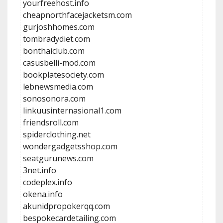
yourfreehost.info
cheapnorthfacejacketsm.com
gurjoshhomes.com
tombradydiet.com
bonthaiclub.com
casusbelli-mod.com
bookplatesociety.com
lebnewsmedia.com
sonosonora.com
linkuusinternasional1.com
friendsroll.com
spiderclothing.net
wondergadgetsshop.com
seatgurunews.com
3net.info
codeplex.info
okena.info
akunidpropokerqq.com
bespokecardetailing.com