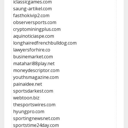
iclassicgames.com
saung-artikel.com
fasthokivip2.com
observersports.com
cryptominingplus.com
aquinoticiaspe.com
longhairedfrenchbulldog.com
lawyersforhire.co
businemarket.com
matahari88play.net
moneydescriptor.com
youthsmagazine.com
painaidee.net
sportsdarkest.com
webtoon.biz
thesportswires.com
hyungpro.com
sportingnewsnet.com
sportstime24day.com