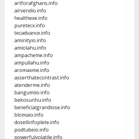
artforafghans.info
airvendio.info
healthexe.info
puretecx.info
tecadvance.info
aminityio.info
amiolahu.info
ampacheme.info
ampullahu.info
aromaxme.info
asserthatecontrast.info
atenderme.info
bangumiio.info
bekosunhu.info
beneficialgrandiose.info
blomaio.info
dosellinfoplete.info
podtubeio.info
powerfulvolatile.info