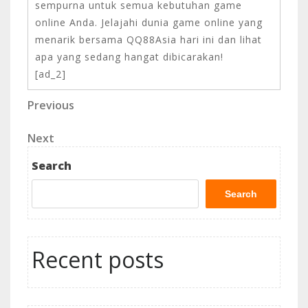
sempurna untuk semua kebutuhan game
online Anda. Jelajahi dunia game online yang
menarik bersama QQ88Asia hari ini dan lihat
apa yang sedang hangat dibicarakan!
[ad_2]
Post
Previous
Previous
Post
navigation
Next
Next
Post
Search
Search
Recent posts