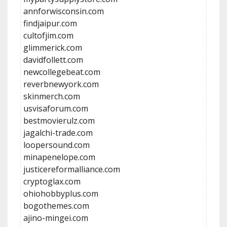
annforwisconsin.com
findjaipur.com
cultofjim.com
glimmerick.com
davidfollett.com
newcollegebeat.com
reverbnewyork.com
skinmerch.com
usvisaforum.com
bestmovierulz.com
jagalchi-trade.com
loopersound.com
minapenelope.com
justicereformalliance.com
cryptoglax.com
ohiohobbyplus.com
bogothemes.com
ajino-mingei.com