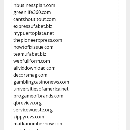
nbusinessplan.com
greenlife360.com
cantshoutitout.com
expressufabet.biz
mypuertoplata.net
thepioneerxpress.com
howtofixissue.com
teamufabet.biz
webfullform.com
allviddownload.com
decorsmag.com
gamblingcasinonews.com
universitiesofamerica.net
progameofbrands.com
qbreview.org
servicewueste.org
zippyrevs.com
matkanumbernow.com