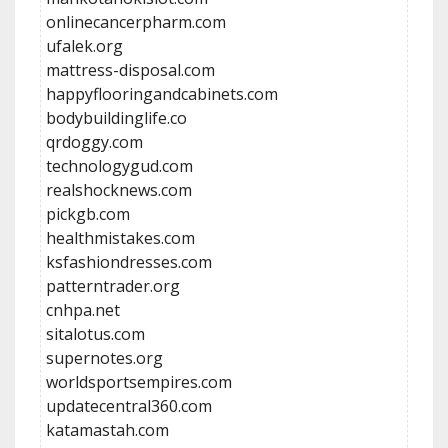
onlinecancerpharm.com
ufalek.org
mattress-disposal.com
happyflooringandcabinets.com
bodybuildinglife.co
qrdoggy.com
technologygud.com
realshocknews.com
pickgb.com
healthmistakes.com
ksfashiondresses.com
patterntrader.org
cnhpa.net
sitalotus.com
supernotes.org
worldsportsempires.com
updatecentral360.com
katamastah.com