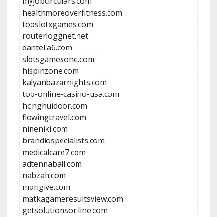
myjobcirculars.com
healthmoreoverfitness.com
topslotxgames.com
routerloggnet.net
dantella6.com
slotsgamesone.com
hispinzone.com
kalyanbazarnights.com
top-online-casino-usa.com
honghuidoor.com
flowingtravel.com
nineniki.com
brandiospecialists.com
medicalcare7.com
adtennaball.com
nabzah.com
mongive.com
matkagameresultsview.com
getsolutionsonline.com