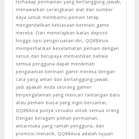
terhadap permainan yang bertanggung jawab,
menawarkan serangkaian alat dan sumber
daya untuk membantu pemain tetap
mengendalikan kebiasaan bermain game
mereka. Dari menetapkan batas deposit
hingga opsi pengecualian diri, QQ88Asia
memperhatikan keselamatan pemain dengan
serius dan berupaya memastikan bahwa
semua pengguna dapat menikmati
pengalaman bermain game mereka dengan
cara yang aman dan bertanggung jawab.
Jadi apakah Anda seorang gamer
berpengalaman yang mencari tantangan baru
atau pemain biasa yang ingin bersantai,
QQ88Asia punya sesuatu untuk semua orang.
Dengan beragam pilihan permainan,
antarmuka yang ramah pengguna, dan
promosi menarik, QQ88Asia adalah tujuan