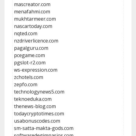
mascreator.com
menafahmi.com
mukhtarmeer.com
nascartoday.com
nqted.com
nzdriverlicence.com
pagalguru.com
pcegame.com
pgslot-r2.com
ws-expression.com
zchotels.com
zepfo.com
technologynews5.com
teknoeduka.com
thenews-blog.com
todaycryptotimes.com
usabonuscodes.com
sm-satta-makta-gods.com
softwaredegimnasios.com