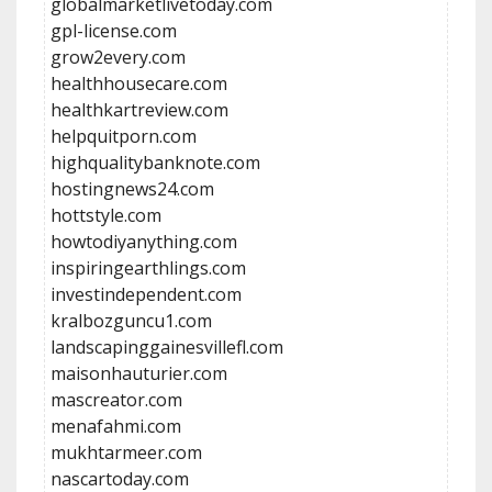
globalmarketlivetoday.com
gpl-license.com
grow2every.com
healthhousecare.com
healthkartreview.com
helpquitporn.com
highqualitybanknote.com
hostingnews24.com
hottstyle.com
howtodiyanything.com
inspiringearthlings.com
investindependent.com
kralbozguncu1.com
landscapinggainesvillefl.com
maisonhauturier.com
mascreator.com
menafahmi.com
mukhtarmeer.com
nascartoday.com