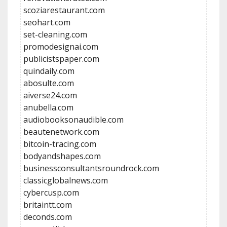
scoziarestaurant.com
seohart.com
set-cleaning.com
promodesignai.com
publicistspaper.com
quindaily.com
abosulte.com
aiverse24.com
anubella.com
audiobooksonaudible.com
beautenetwork.com
bitcoin-tracing.com
bodyandshapes.com
businessconsultantsroundrock.com
classicglobalnews.com
cybercusp.com
britaintt.com
deconds.com