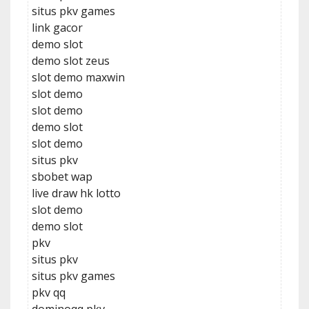
situs pkv games
link gacor
demo slot
demo slot zeus
slot demo maxwin
slot demo
slot demo
demo slot
slot demo
situs pkv
sbobet wap
live draw hk lotto
slot demo
demo slot
pkv
situs pkv
situs pkv games
pkv qq