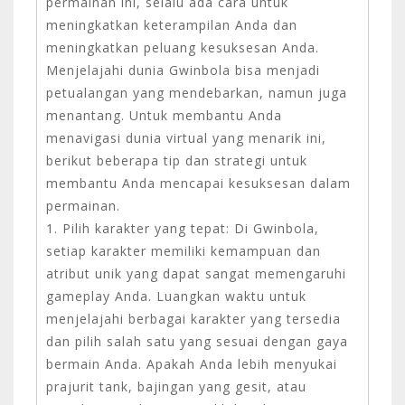
permainan ini, selalu ada cara untuk
meningkatkan keterampilan Anda dan
meningkatkan peluang kesuksesan Anda.
Menjelajahi dunia Gwinbola bisa menjadi
petualangan yang mendebarkan, namun juga
menantang. Untuk membantu Anda
menavigasi dunia virtual yang menarik ini,
berikut beberapa tip dan strategi untuk
membantu Anda mencapai kesuksesan dalam
permainan.
1. Pilih karakter yang tepat: Di Gwinbola,
setiap karakter memiliki kemampuan dan
atribut unik yang dapat sangat memengaruhi
gameplay Anda. Luangkan waktu untuk
menjelajahi berbagai karakter yang tersedia
dan pilih salah satu yang sesuai dengan gaya
bermain Anda. Apakah Anda lebih menyukai
prajurit tank, bajingan yang gesit, atau