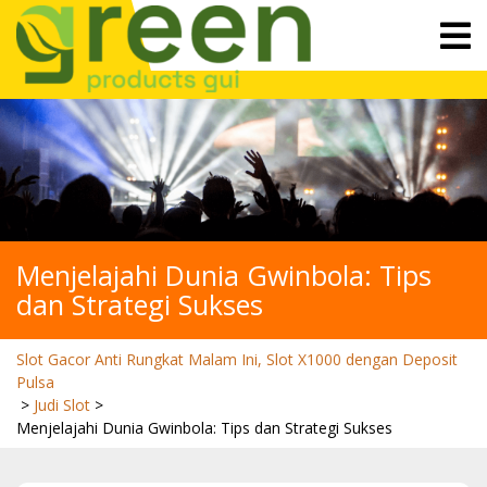
Skip
O
to
M
content
Menjelajahi Dunia Gwinbola: Tips
dan Strategi Sukses
Slot Gacor Anti Rungkat Malam Ini, Slot X1000 dengan Deposit
Pulsa
>
Judi Slot
>
Menjelajahi Dunia Gwinbola: Tips dan Strategi Sukses