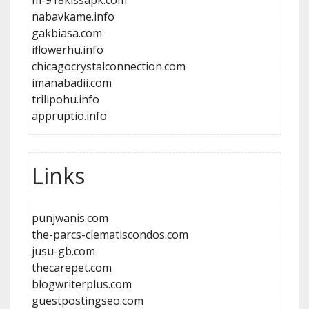
m-918kissapk.com
nabavkame.info
gakbiasa.com
iflowerhu.info
chicagocrystalconnection.com
imanabadii.com
trilipohu.info
appruptio.info
Links
punjwanis.com
the-parcs-clematiscondos.com
jusu-gb.com
thecarepet.com
blogwriterplus.com
guestpostingseo.com