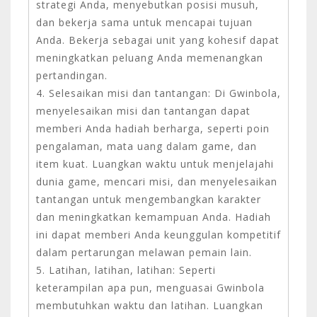
strategi Anda, menyebutkan posisi musuh,
dan bekerja sama untuk mencapai tujuan
Anda. Bekerja sebagai unit yang kohesif dapat
meningkatkan peluang Anda memenangkan
pertandingan.
4. Selesaikan misi dan tantangan: Di Gwinbola,
menyelesaikan misi dan tantangan dapat
memberi Anda hadiah berharga, seperti poin
pengalaman, mata uang dalam game, dan
item kuat. Luangkan waktu untuk menjelajahi
dunia game, mencari misi, dan menyelesaikan
tantangan untuk mengembangkan karakter
dan meningkatkan kemampuan Anda. Hadiah
ini dapat memberi Anda keunggulan kompetitif
dalam pertarungan melawan pemain lain.
5. Latihan, latihan, latihan: Seperti
keterampilan apa pun, menguasai Gwinbola
membutuhkan waktu dan latihan. Luangkan