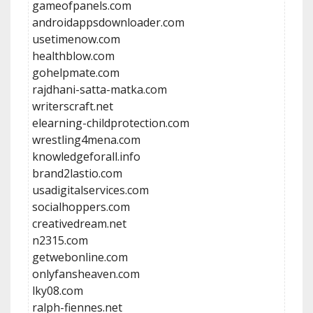
gameofpanels.com
androidappsdownloader.com
usetimenow.com
healthblow.com
gohelpmate.com
rajdhani-satta-matka.com
writerscraft.net
elearning-childprotection.com
wrestling4mena.com
knowledgeforall.info
brand2lastio.com
usadigitalservices.com
socialhoppers.com
creativedream.net
n2315.com
getwebonline.com
onlyfansheaven.com
lky08.com
ralph-fiennes.net