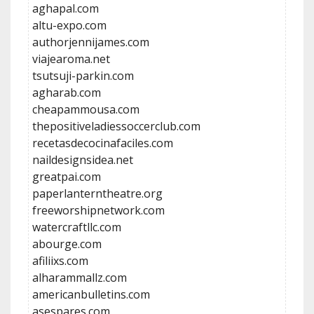
aghapal.com
altu-expo.com
authorjennijames.com
viajearoma.net
tsutsuji-parkin.com
agharab.com
cheapammousa.com
thepositiveladiessoccerclub.com
recetasdecocinafaciles.com
naildesignsidea.net
greatpai.com
paperlanterntheatre.org
freeworshipnetwork.com
watercraftllc.com
abourge.com
afiliixs.com
alharammallz.com
americanbulletins.com
asespares.com