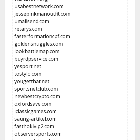
usabestnetwork.com
jessepinkmanoutfit.com
umailsend.com
retarys.com
fasterformationcpf.com
goldensnuggles.com
lookbattlemap.com
buyrdpservice.com
yesport.net
tostylo.com
yougetthat.net
sportsnetclub.com
newbestcrypto.com
oxfordsave.com
iclassicgames.com
saung-artikel.com
fasthokivip2.com
observersports.com