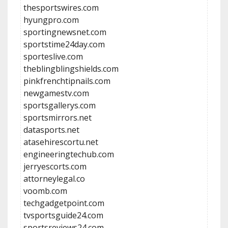
thesportswires.com
hyungpro.com
sportingnewsnet.com
sportstime24day.com
sporteslive.com
theblingblingshields.com
pinkfrenchtipnails.com
newgamestv.com
sportsgallerys.com
sportsmirrors.net
datasports.net
atasehirescortu.net
engineeringtechub.com
jerryescorts.com
attorneylegal.co
voomb.com
techgadgetpoint.com
tvsportsguide24.com
sportsreviews24.com