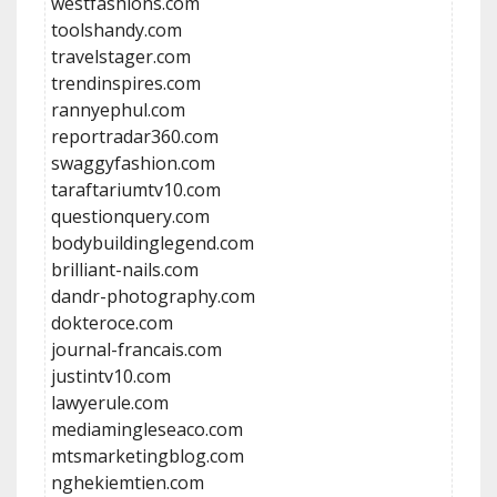
westfashions.com
toolshandy.com
travelstager.com
trendinspires.com
rannyephul.com
reportradar360.com
swaggyfashion.com
taraftariumtv10.com
questionquery.com
bodybuildinglegend.com
brilliant-nails.com
dandr-photography.com
dokteroce.com
journal-francais.com
justintv10.com
lawyerule.com
mediamingleseaco.com
mtsmarketingblog.com
nghekiemtien.com