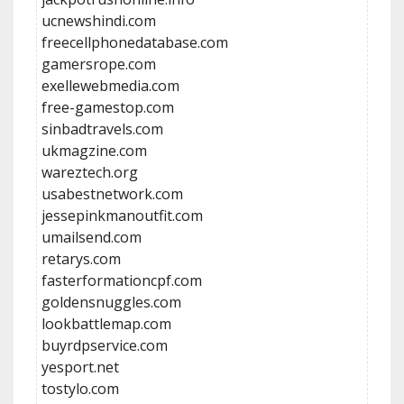
ucnewshindi.com
freecellphonedatabase.com
gamersrope.com
exellewebmedia.com
free-gamestop.com
sinbadtravels.com
ukmagzine.com
wareztech.org
usabestnetwork.com
jessepinkmanoutfit.com
umailsend.com
retarys.com
fasterformationcpf.com
goldensnuggles.com
lookbattlemap.com
buyrdpservice.com
yesport.net
tostylo.com