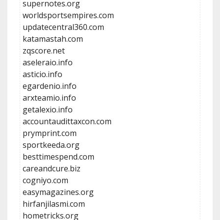
supernotes.org
worldsportsempires.com
updatecentral360.com
katamastah.com
zqscore.net
aseleraio.info
asticio.info
egardenio.info
arxteamio.info
getalexio.info
accountaudittaxcon.com
prymprint.com
sportkeeda.org
besttimespend.com
careandcure.biz
cogniyo.com
easymagazines.org
hirfanjilasmi.com
hometricks.org