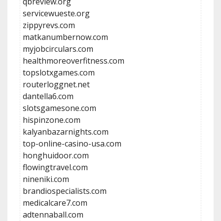
qbreview.org
servicewueste.org
zippyrevs.com
matkanumbernow.com
myjobcirculars.com
healthmoreoverfitness.com
topslotxgames.com
routerloggnet.net
dantella6.com
slotsgamesone.com
hispinzone.com
kalyanbazarnights.com
top-online-casino-usa.com
honghuidoor.com
flowingtravel.com
nineniki.com
brandiospecialists.com
medicalcare7.com
adtennaball.com