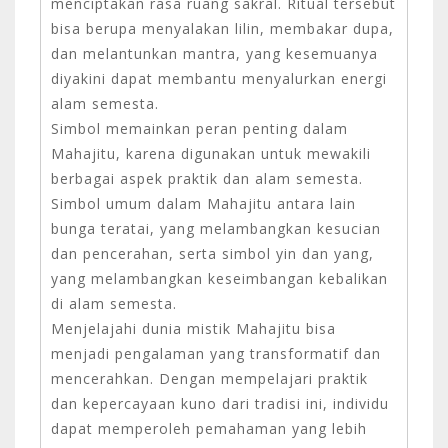
menciptakan rasa ruang sakral. Ritual tersebut
bisa berupa menyalakan lilin, membakar dupa,
dan melantunkan mantra, yang kesemuanya
diyakini dapat membantu menyalurkan energi
alam semesta.
Simbol memainkan peran penting dalam
Mahajitu, karena digunakan untuk mewakili
berbagai aspek praktik dan alam semesta.
Simbol umum dalam Mahajitu antara lain
bunga teratai, yang melambangkan kesucian
dan pencerahan, serta simbol yin dan yang,
yang melambangkan keseimbangan kebalikan
di alam semesta.
Menjelajahi dunia mistik Mahajitu bisa
menjadi pengalaman yang transformatif dan
mencerahkan. Dengan mempelajari praktik
dan kepercayaan kuno dari tradisi ini, individu
dapat memperoleh pemahaman yang lebih