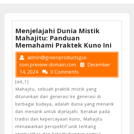
Menjelajahi Dunia Mistik
Mahajitu: Panduan
Memahami Praktek Kuno Ini
admin@greenproductsgui-
com.preview-domain.com
December
14, 2024
0 Comments
[ad_1]
Mahajitu, sebuah praktik mistik yang
diturunkan dari generasi ke generasi di
berbagai budaya, adalah dunia yang menarik
dan menarik untuk dijelajahi. Berakar pada
tradisi dan kepercayaan kuno, Mahajitu
menawarkan perspektif unik tentang
spiritualitas dan keterhubungan semua