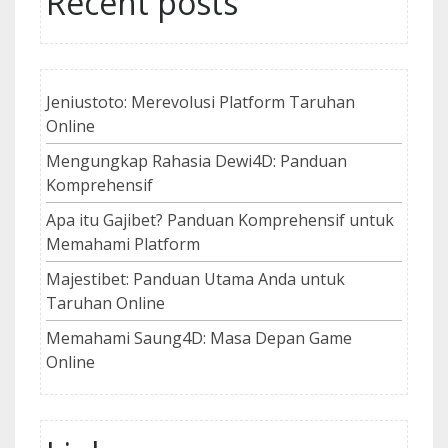
Recent posts
Jeniustoto: Merevolusi Platform Taruhan
Online
Mengungkap Rahasia Dewi4D: Panduan
Komprehensif
Apa itu Gajibet? Panduan Komprehensif untuk
Memahami Platform
Majestibet: Panduan Utama Anda untuk
Taruhan Online
Memahami Saung4D: Masa Depan Game
Online