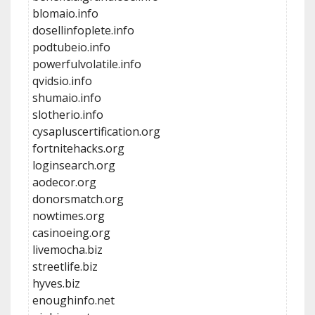
blomaio.info
dosellinfoplete.info
podtubeio.info
powerfulvolatile.info
qvidsio.info
shumaio.info
slotherio.info
cysapluscertification.org
fortnitehacks.org
loginsearch.org
aodecor.org
donorsmatch.org
nowtimes.org
casinoeing.org
livemocha.biz
streetlife.biz
hyves.biz
enoughinfo.net