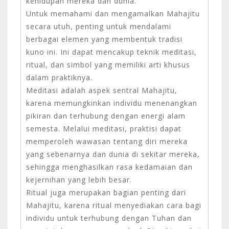
kehidupan mereka dan dunia.
Untuk memahami dan mengamalkan Mahajitu
secara utuh, penting untuk mendalami
berbagai elemen yang membentuk tradisi
kuno ini. Ini dapat mencakup teknik meditasi,
ritual, dan simbol yang memiliki arti khusus
dalam praktiknya.
Meditasi adalah aspek sentral Mahajitu,
karena memungkinkan individu menenangkan
pikiran dan terhubung dengan energi alam
semesta. Melalui meditasi, praktisi dapat
memperoleh wawasan tentang diri mereka
yang sebenarnya dan dunia di sekitar mereka,
sehingga menghasilkan rasa kedamaian dan
kejernihan yang lebih besar.
Ritual juga merupakan bagian penting dari
Mahajitu, karena ritual menyediakan cara bagi
individu untuk terhubung dengan Tuhan dan