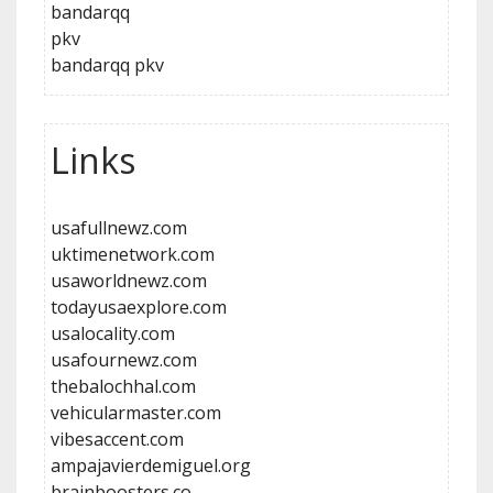
bandarqq
pkv
bandarqq pkv
Links
usafullnewz.com
uktimenetwork.com
usaworldnewz.com
todayusaexplore.com
usalocality.com
usafournewz.com
thebalochhal.com
vehicularmaster.com
vibesaccent.com
ampajavierdemiguel.org
brainboosters.co