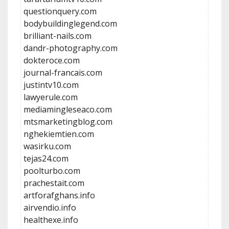
questionquery.com
bodybuildinglegend.com
brilliant-nails.com
dandr-photography.com
dokteroce.com
journal-francais.com
justintv10.com
lawyerule.com
mediamingleseaco.com
mtsmarketingblog.com
nghekiemtien.com
wasirku.com
tejas24.com
poolturbo.com
prachestait.com
artforafghans.info
airvendio.info
healthexe.info