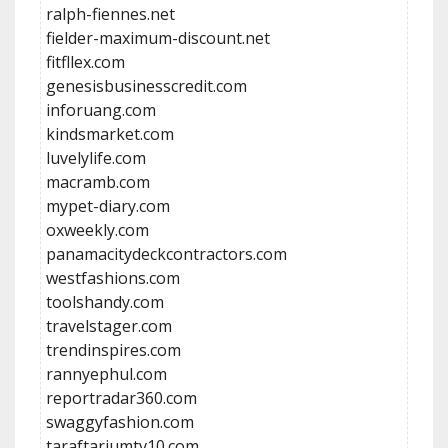
ralph-fiennes.net
fielder-maximum-discount.net
fitfllex.com
genesisbusinesscredit.com
inforuang.com
kindsmarket.com
luvelylife.com
macramb.com
mypet-diary.com
oxweekly.com
panamacitydeckcontractors.com
westfashions.com
toolshandy.com
travelstager.com
trendinspires.com
rannyephul.com
reportradar360.com
swaggyfashion.com
taraftariumtv10.com