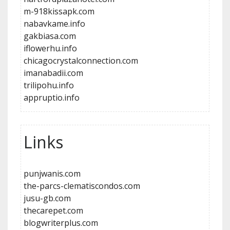
m-918kissapk.com
nabavkame.info
gakbiasa.com
iflowerhu.info
chicagocrystalconnection.com
imanabadii.com
trilipohu.info
appruptio.info
Links
punjwanis.com
the-parcs-clematiscondos.com
jusu-gb.com
thecarepet.com
blogwriterplus.com