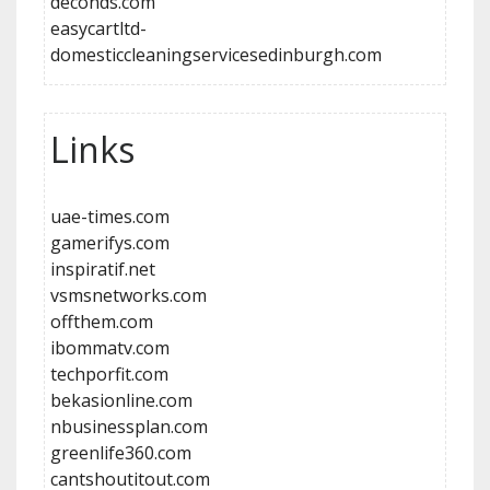
deconds.com
easycartltd-
domesticcleaningservicesedinburgh.com
Links
uae-times.com
gamerifys.com
inspiratif.net
vsmsnetworks.com
offthem.com
ibommatv.com
techporfit.com
bekasionline.com
nbusinessplan.com
greenlife360.com
cantshoutitout.com