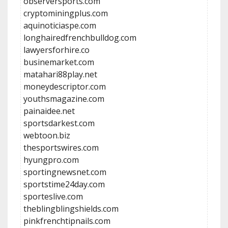
observersports.com
cryptominingplus.com
aquinoticiaspe.com
longhairedfrenchbulldog.com
lawyersforhire.co
businemarket.com
matahari88play.net
moneydescriptor.com
youthsmagazine.com
painaidee.net
sportsdarkest.com
webtoon.biz
thesportswires.com
hyungpro.com
sportingnewsnet.com
sportstime24day.com
sporteslive.com
theblingblingshields.com
pinkfrenchtipnails.com