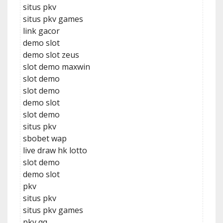
situs pkv
situs pkv games
link gacor
demo slot
demo slot zeus
slot demo maxwin
slot demo
slot demo
demo slot
slot demo
situs pkv
sbobet wap
live draw hk lotto
slot demo
demo slot
pkv
situs pkv
situs pkv games
pkv qq