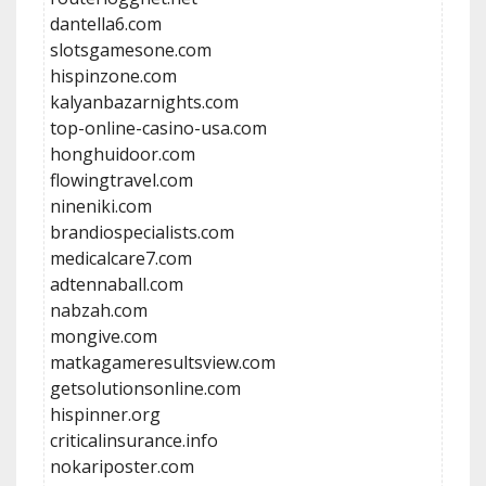
dantella6.com
slotsgamesone.com
hispinzone.com
kalyanbazarnights.com
top-online-casino-usa.com
honghuidoor.com
flowingtravel.com
nineniki.com
brandiospecialists.com
medicalcare7.com
adtennaball.com
nabzah.com
mongive.com
matkagameresultsview.com
getsolutionsonline.com
hispinner.org
criticalinsurance.info
nokariposter.com