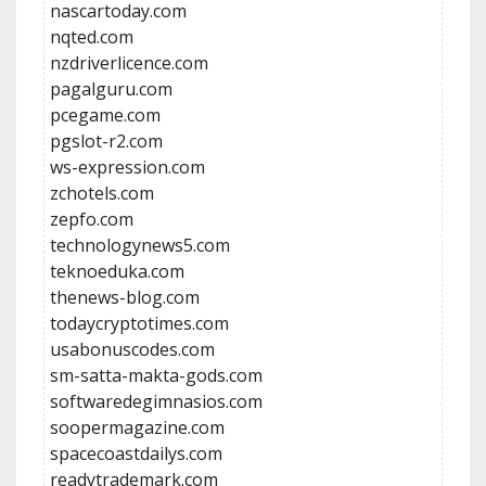
nascartoday.com
nqted.com
nzdriverlicence.com
pagalguru.com
pcegame.com
pgslot-r2.com
ws-expression.com
zchotels.com
zepfo.com
technologynews5.com
teknoeduka.com
thenews-blog.com
todaycryptotimes.com
usabonuscodes.com
sm-satta-makta-gods.com
softwaredegimnasios.com
soopermagazine.com
spacecoastdailys.com
readytrademark.com