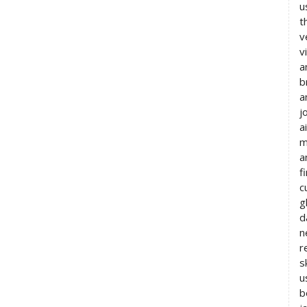
u
t
v
v
a
b
a
j
a
m
a
f
c
g
d
n
r
s
u
b