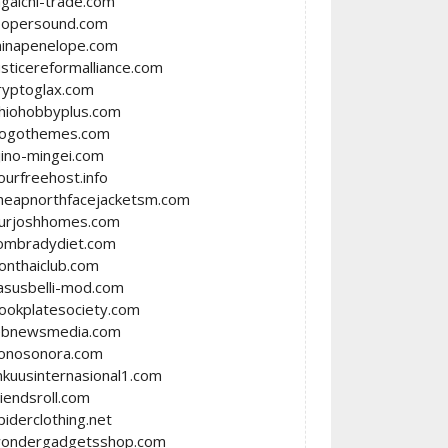
agalchi-trade.com
oopersound.com
inapenelope.com
usticereformalliance.com
ryptoglax.com
hiohobbyplus.com
ogothemes.com
jino-mingei.com
ourfreehost.info
heapnorthfacejacketsm.com
urjoshhomes.com
ombradydiet.com
onthaiclub.com
asusbelli-mod.com
ookplatesociety.com
ebnewsmedia.com
onosonora.com
inkuusinternasional1.com
riendsroll.com
piderclothing.net
ondergadgetsshop.com