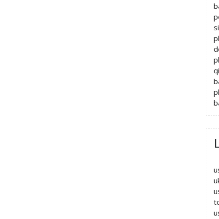
b
p
s
p
d
p
q
b
p
b
u
u
u
t
u