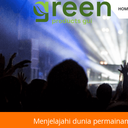
Skip
HOM
to
content
Menjelajahi dunia permaina