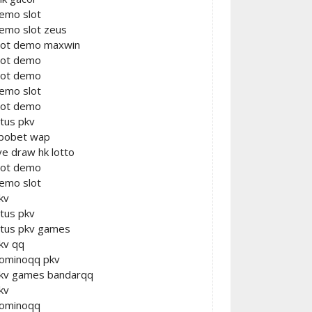
emo slot
emo slot zeus
lot demo maxwin
lot demo
lot demo
emo slot
lot demo
itus pkv
bobet wap
ive draw hk lotto
lot demo
emo slot
kv
itus pkv
itus pkv games
kv qq
ominoqq pkv
kv games bandarqq
kv
ominoqq