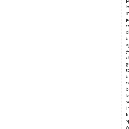
j
l
m
j
c
o
b
a
y
c
g
t
b
c
b
l
s
l
f
s
w