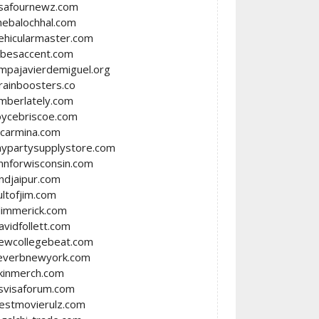
safournewz.com
hebalochhal.com
ehicularmaster.com
ibesaccent.com
mpajavierdemiguel.org
rainboosters.co
mberlately.com
oycebriscoe.com
icarmina.com
ypartysupplystore.com
nnforwisconsin.com
indjaipur.com
ultofjim.com
limmerick.com
avidfollett.com
ewcollegebeat.com
everbnewyork.com
kinmerch.com
svisaforum.com
estmovierulz.com