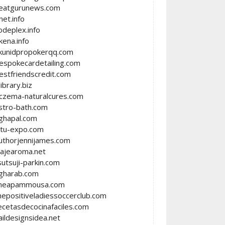
eatgurunews.com
net.info
odeplex.info
kena.info
kunidpropokerqq.com
espokecardetailing.com
estfriendscredit.com
library.biz
czema-naturalcures.com
stro-bath.com
ghapal.com
ltu-expo.com
uthorjennijames.com
iajearoma.net
sutsuji-parkin.com
gharab.com
heapammousa.com
hepositiveladiessoccerclub.com
ecetasdecocinafaciles.com
aildesignsidea.net