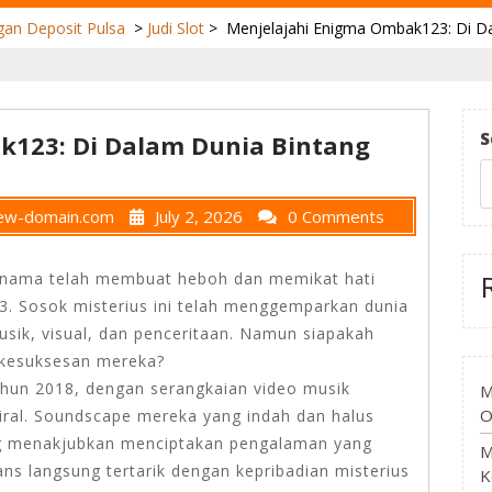
gan Deposit Pulsa
>
Judi Slot
>
Menjelajahi Enigma Ombak123: Di D
S
k123: Di Dalam Dunia Bintang
ew-domain.com
July 2, 2026
0 Comments
atu nama telah membuat heboh dan memikat hati
. Sosok misterius ini telah menggemparkan dunia
sik, visual, dan penceritaan. Namun siapakah
k kesuksesan mereka?
hun 2018, dengan serangkaian video musik
M
O
ral. Soundscape mereka yang indah dan halus
ng menakjubkan menciptakan pengalaman yang
M
ns langsung tertarik dengan kepribadian misterius
K