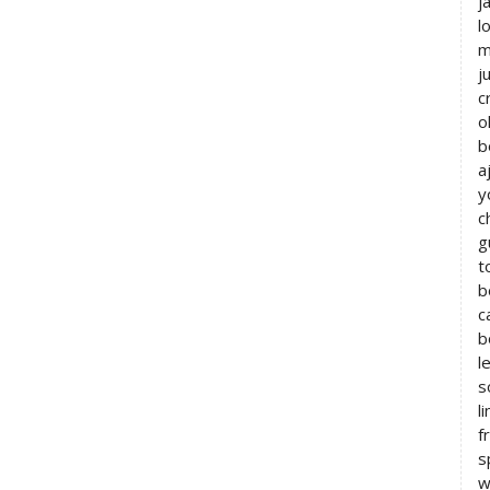
j
l
m
j
c
o
b
a
y
c
g
t
b
c
b
l
s
l
f
s
w