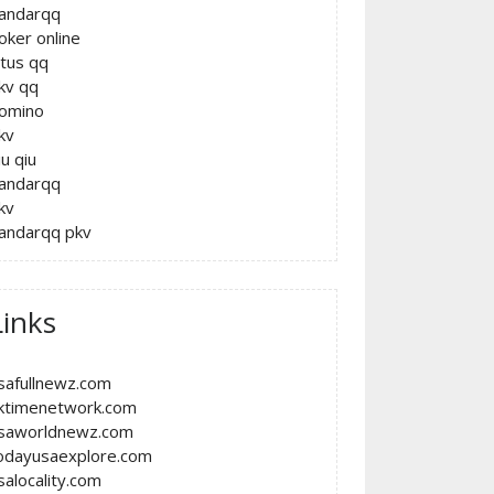
andarqq
oker online
itus qq
kv qq
omino
kv
iu qiu
andarqq
kv
andarqq pkv
Links
safullnewz.com
ktimenetwork.com
saworldnewz.com
odayusaexplore.com
salocality.com