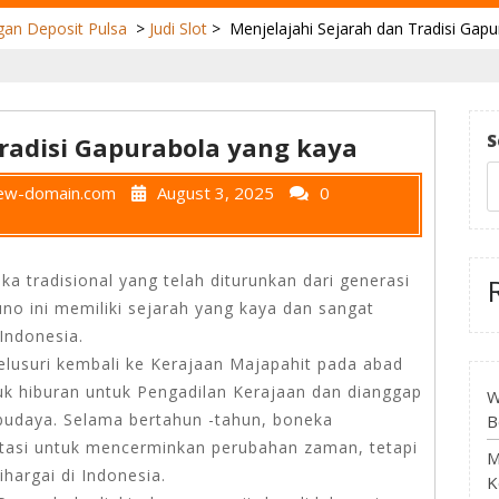
gan Deposit Pulsa
>
Judi Slot
>
Menjelajahi Sejarah dan Tradisi Gap
S
Tradisi Gapurabola yang kaya
ew-domain.com
August 3, 2025
0
 tradisional yang telah diturunkan dari generasi
uno ini memiliki sejarah yang kaya dan sangat
Indonesia.
elusuri kembali ke Kerajaan Majapahit pada abad
uk hiburan untuk Pengadilan Kerajaan dan dianggap
W
 budaya. Selama bertahun -tahun, boneka
B
ptasi untuk mencerminkan perubahan zaman, tetapi
M
ihargai di Indonesia.
K