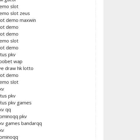
emo slot
emo slot zeus
lot demo maxwin
lot demo
lot demo
emo slot
lot demo
itus pkv
bobet wap
ive draw hk lotto
lot demo
emo slot
kv
itus pkv
itus pkv games
kv qq
ominoqq pkv
kv games bandarqq
kv
ominoqq