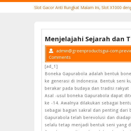
Slot Gacor Anti Rungkat Malam Ini, Slot X1000 den
Menjelajahi Sejarah dan 
admin@greenproductsgui-com.previ
Comments
[ad_1]
Boneka Gapurabola adalah bentuk boneka
ke generasi di Indonesia. Bentuk seni k
berakar pada budaya dan tradisi rakyat 
Asal -usul boneka Gapurabola dapat dit
ke -14. Awalnya dilakukan sebagai bent
sebagai bagian sakral dan penting dari
Gapurabola telah berevolusi dan diada
selalu tetap menjadi bentuk seni yang d