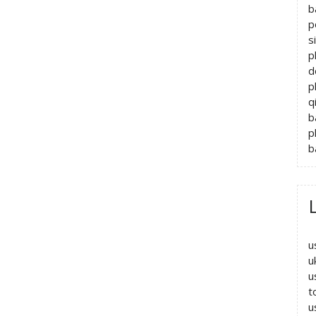
b
p
s
p
d
p
q
b
p
b
u
u
u
t
u