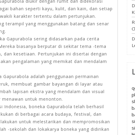
purabola diukir dengan rumit dan didekorasi
D
gai bahan seperti kayu, kulit, dan kain, dan setiap
K
akili karakter tertentu dalam pertunjukan.
R
ang terampil yang menggunakan batang dan senar
C
ng.
D
ka Gapurabola sering didasarkan pada cerita
L
 Mereka biasanya berputar di sekitar tema -tema
n, dan kesetiaan. Pertunjukan ini disertai dengan
iptakan pengalaman yang memikat dan mendalam
eka Gapurabola adalah penggunaan permainan
leruk, membuat gambar bayangan di layar atau
q
ambah lapisan ekstra yang mendalam dan visual
p
ar menawan untuk menonton.
s
si Indonesia, boneka Gapurabola telah berhasil
b
kukan di berbagai acara budaya, festival, dan
b
s
 dilakukan untuk melestarikan dan mempromosikan
s
olah -sekolah dan lokakarya boneka yang didirikan
l