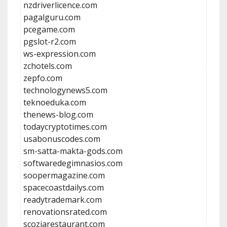
nzdriverlicence.com
pagalguru.com
pcegame.com
pgslot-r2.com
ws-expression.com
zchotels.com
zepfo.com
technologynews5.com
teknoeduka.com
thenews-blog.com
todaycryptotimes.com
usabonuscodes.com
sm-satta-makta-gods.com
softwaredegimnasios.com
soopermagazine.com
spacecoastdailys.com
readytrademark.com
renovationsrated.com
scoziarestaurant.com