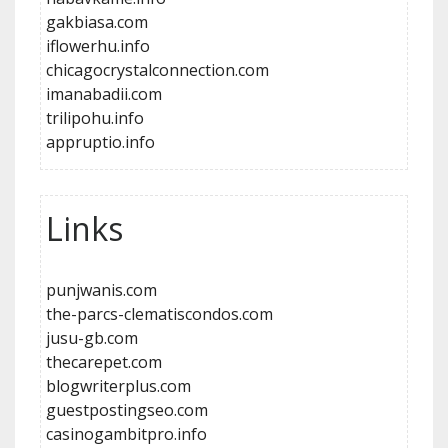
gakbiasa.com
iflowerhu.info
chicagocrystalconnection.com
imanabadii.com
trilipohu.info
appruptio.info
Links
punjwanis.com
the-parcs-clematiscondos.com
jusu-gb.com
thecarepet.com
blogwriterplus.com
guestpostingseo.com
casinogambitpro.info