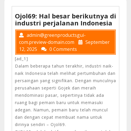
Ojol69: Hal besar berikutnya di
industri perjalanan Indonesia
admin@greenproductsgui-
com.preview-domain.com
September
12, 2025
0 Comments
[ad_1]
Dalam beberapa tahun terakhir, industri naik-
naik Indonesia telah melihat pertumbuhan dan
persaingan yang signifikan. Dengan munculnya
perusahaan seperti Gojek dan meraih
mendominasi pasar, sepertinya tidak ada
ruang bagi pemain baru untuk memasuki
adegan. Namun, pemain baru telah muncul
dan dengan cepat membuat nama untuk
dirinya sendiri – Ojol69.