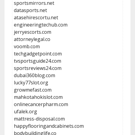
sportsmirrors.net
datasports.net
atasehirescortu.net
engineeringtechub.com
jerryescorts.com
attorneylegal.co
voomb.com
techgadgetpoint.com
tvsportsguide24.com
sportsreviews24.com
dubai360blog.com
lucky77slot.org
growmefast.com
mahkotahokislot.com
onlinecancerpharm.com
ufalek.org
mattress-disposal.com
happyflooringandcabinets.com
bodybuildinglife.co