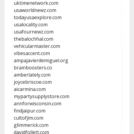
uktimenetwork.com
usaworldnewz.com
todayusaexplore.com
usalocality.com
usafournewz.com
thebalochhal.com
vehicularmaster.com
vibesaccent.com
ampajavierdemiguel.org
brainboosters.co
amberlately.com
joycebriscoe.com
aicarmina.com
mypartysupplystore.com
annforwisconsin.com
findjaipur.com
cultofjim.com
glimmerick.com
davidfollett.com