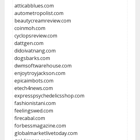
atticabblues.com
autometropolist.com
beautycreamreview.com
coinmoh.com
cyclopsreview.com
dattgen.com
didoivatnang.com
dogsbarks.com
dwmsoftwarehouse.com
enjoytroyjackson.com
epicaimbots.com
etech4news.com
expresspsychedelicsshop.com
fashionistani.com
feelingswed.com
firecabal.com
forbessmagazine.com
globalmarketlivetoday.com