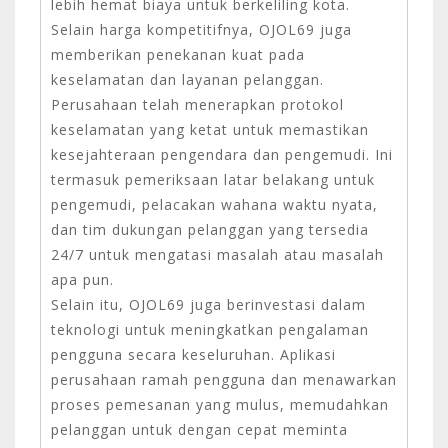
lebih hemat biaya untuk berkeliling kota.
Selain harga kompetitifnya, OJOL69 juga
memberikan penekanan kuat pada
keselamatan dan layanan pelanggan.
Perusahaan telah menerapkan protokol
keselamatan yang ketat untuk memastikan
kesejahteraan pengendara dan pengemudi. Ini
termasuk pemeriksaan latar belakang untuk
pengemudi, pelacakan wahana waktu nyata,
dan tim dukungan pelanggan yang tersedia
24/7 untuk mengatasi masalah atau masalah
apa pun.
Selain itu, OJOL69 juga berinvestasi dalam
teknologi untuk meningkatkan pengalaman
pengguna secara keseluruhan. Aplikasi
perusahaan ramah pengguna dan menawarkan
proses pemesanan yang mulus, memudahkan
pelanggan untuk dengan cepat meminta