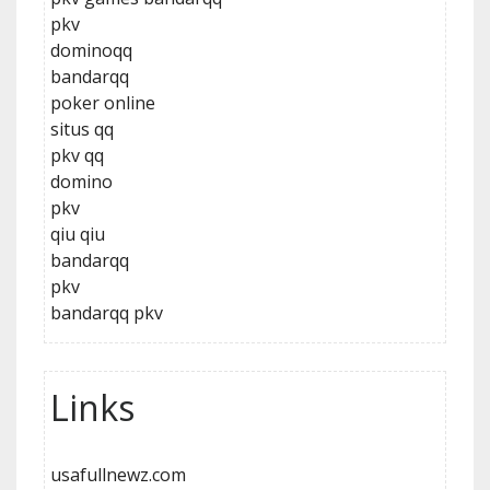
pkv
dominoqq
bandarqq
poker online
situs qq
pkv qq
domino
pkv
qiu qiu
bandarqq
pkv
bandarqq pkv
Links
usafullnewz.com