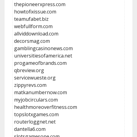
thepioneerxpress.com
howtofixissue.com
teamufabet.biz
webfullform.com
allviddownload.com
decorsmag.com
gamblingcasinonews.com
universitiesofamerica.net
progameofbrands.com
qbreview.org
servicewueste.org
zippyrevs.com
matkanumbernow.com
myjobcirculars.com
healthmoreoverfitness.com
topslotxgames.com
routerloggnet.net
dantella6.com
slotsgamesone.com