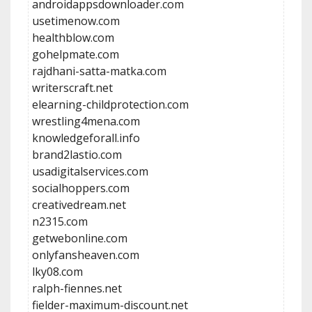
androidappsdownloader.com
usetimenow.com
healthblow.com
gohelpmate.com
rajdhani-satta-matka.com
writerscraft.net
elearning-childprotection.com
wrestling4mena.com
knowledgeforall.info
brand2lastio.com
usadigitalservices.com
socialhoppers.com
creativedream.net
n2315.com
getwebonline.com
onlyfansheaven.com
lky08.com
ralph-fiennes.net
fielder-maximum-discount.net