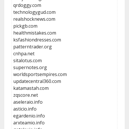
qrdoggy.com
technologygud.com
realshocknews.com
pickgb.com
healthmistakes.com
ksfashiondresses.com
patterntrader.org
cnhpa.net
sitalotus.com
supernotes.org
worldsportsempires.com
updatecentral360.com
katamastah.com
zqscore.net
aseleraio.info
asticio.info
egardenio.info
arxteamio.info