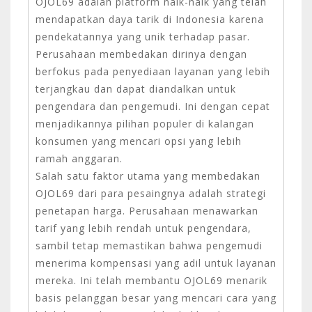
OJOL69 adalah platform naik-naik yang telah
mendapatkan daya tarik di Indonesia karena
pendekatannya yang unik terhadap pasar.
Perusahaan membedakan dirinya dengan
berfokus pada penyediaan layanan yang lebih
terjangkau dan dapat diandalkan untuk
pengendara dan pengemudi. Ini dengan cepat
menjadikannya pilihan populer di kalangan
konsumen yang mencari opsi yang lebih
ramah anggaran.
Salah satu faktor utama yang membedakan
OJOL69 dari para pesaingnya adalah strategi
penetapan harga. Perusahaan menawarkan
tarif yang lebih rendah untuk pengendara,
sambil tetap memastikan bahwa pengemudi
menerima kompensasi yang adil untuk layanan
mereka. Ini telah membantu OJOL69 menarik
basis pelanggan besar yang mencari cara yang