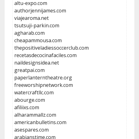
altu-expo.com
authorjennijames.com
viajearoma.net
tsutsuji-parkin.com
agharab.com
cheapammousa.com
thepositiveladiessoccerclub.com
recetasdecocinafaciles.com
naildesignsidea.net
greatpai.com
paperlanterntheatre.org
freeworshipnetwork.com
watercraftllc.com
abourge.com
afiliixs.com
alharammallz.com
americanbulletins.com
asespares.com
arabianstime.com