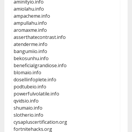
aminityio.info
amiolahu.info
ampacheme.info
ampullahu.info
aromaxme.info
asserthatecontrast.info
atenderme.info
bangumiio.info
bekosunhu.info
beneficialgrandiose.info
blomaio.info
dosellinfoplete.info
podtubeio.info
powerfulvolatile.info
qvidsio.info
shumaio.info
slotherio.info
cysapluscertification.org
fortnitehacks.org