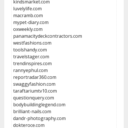
kindsmarket.com
luvelylife.com
macramb.com
mypet-diary.com
oxweekly.com
panamacitydeckcontractors.com
westfashions.com
toolshandy.com
travelstager.com
trendinspires.com
rannyephul.com
reportradar360.com
swaggyfashion.com
taraftariumtv10.com
questionquery.com
bodybuildinglegend.com
brilliant-nails.com
dandr-photography.com
dokteroce.com