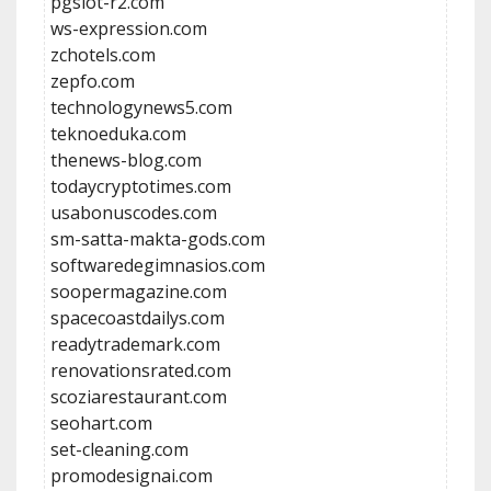
pgslot-r2.com
ws-expression.com
zchotels.com
zepfo.com
technologynews5.com
teknoeduka.com
thenews-blog.com
todaycryptotimes.com
usabonuscodes.com
sm-satta-makta-gods.com
softwaredegimnasios.com
soopermagazine.com
spacecoastdailys.com
readytrademark.com
renovationsrated.com
scoziarestaurant.com
seohart.com
set-cleaning.com
promodesignai.com