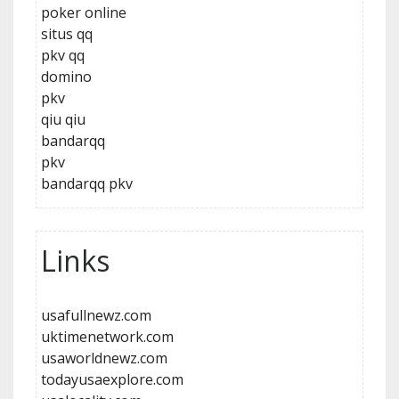
poker online
situs qq
pkv qq
domino
pkv
qiu qiu
bandarqq
pkv
bandarqq pkv
Links
usafullnewz.com
uktimenetwork.com
usaworldnewz.com
todayusaexplore.com