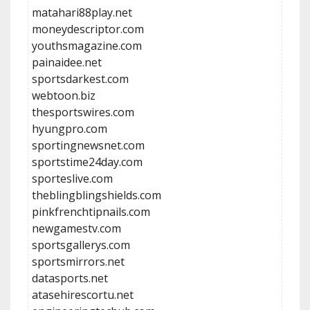
matahari88play.net
moneydescriptor.com
youthsmagazine.com
painaidee.net
sportsdarkest.com
webtoon.biz
thesportswires.com
hyungpro.com
sportingnewsnet.com
sportstime24day.com
sporteslive.com
theblingblingshields.com
pinkfrenchtipnails.com
newgamestv.com
sportsgallerys.com
sportsmirrors.net
datasports.net
atasehirescortu.net