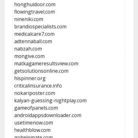
honghuidoor.com
flowingtravel.com
nineniki.com
brandiospecialists.com
medicalcare7.com
adtennaball.com
nabzah.com
mongive.com
matkagameresultsview.com
getsolutionsonline.com
hispinner.org
criticalinsurance.info
nokariposter.com
kalyan-guessing-nightplay.com
gameofpanels.com
androidappsdownloader.com
usetimenow.com
healthblow.com
gohelpmate.com