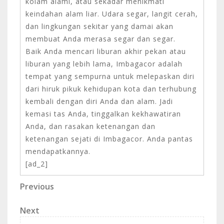
kolam alami, atau sekadar menikmati
keindahan alam liar. Udara segar, langit cerah,
dan lingkungan sekitar yang damai akan
membuat Anda merasa segar dan segar.
Baik Anda mencari liburan akhir pekan atau
liburan yang lebih lama, Imbagacor adalah
tempat yang sempurna untuk melepaskan diri
dari hiruk pikuk kehidupan kota dan terhubung
kembali dengan diri Anda dan alam. Jadi
kemasi tas Anda, tinggalkan kekhawatiran
Anda, dan rasakan ketenangan dan
ketenangan sejati di Imbagacor. Anda pantas
mendapatkannya.
[ad_2]
Post
Previous
Previous
Post
navigation
Next
Next
Post