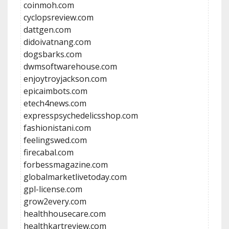
coinmoh.com
cyclopsreview.com
dattgen.com
didoivatnang.com
dogsbarks.com
dwmsoftwarehouse.com
enjoytroyjackson.com
epicaimbots.com
etech4news.com
expresspsychedelicsshop.com
fashionistani.com
feelingswed.com
firecabal.com
forbessmagazine.com
globalmarketlivetoday.com
gpl-license.com
grow2every.com
healthhousecare.com
healthkartreview.com