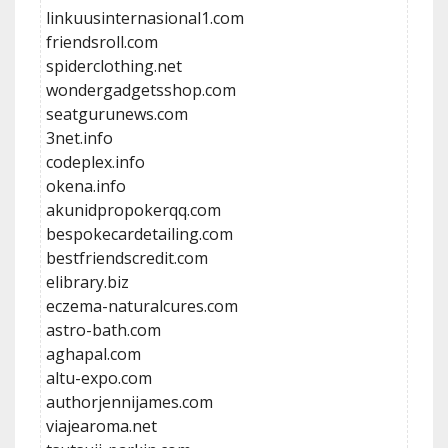
linkuusinternasional1.com
friendsroll.com
spiderclothing.net
wondergadgetsshop.com
seatgurunews.com
3net.info
codeplex.info
okena.info
akunidpropokerqq.com
bespokecardetailing.com
bestfriendscredit.com
elibrary.biz
eczema-naturalcures.com
astro-bath.com
aghapal.com
altu-expo.com
authorjennijames.com
viajearoma.net