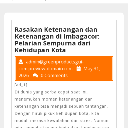
Rasakan Ketenangan dan
Ketenangan di Imbagacor:
Pelarian Sempurna dari
Kehidupan Kota
admin@greenproductsgui-
com.preview-domain.com
May 31,
2026
0 Comments
[ad_1]
Di dunia yang serba cepat saat ini,
menemukan momen ketenangan dan
ketenangan bisa menjadi sebuah tantangan.
Dengan hiruk pikuk kehidupan kota, kita
mudah merasa kewalahan dan stres. Namun
ada tempat di mana Anda dapat melepaskan