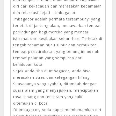
diri dari kekacauan dan merasakan kedamaian
dan relaksasi sejati – Imbagacor.
Imbagacor adalah permata tersembunyi yang
terletak di jantung alam, menawarkan tempat
perlindungan bagi mereka yang mencari
istirahat dari kesibukan sehari-hari. Terletak di
tengah tanaman hijau subur dan perbukitan,
tempat peristirahatan yang tenang ini adalah
tempat pelarian yang sempurna dari
kehidupan kota.
Sejak Anda tiba di Imbagacor, Anda bisa
merasakan stres dan ketegangan hilang.
Suasananya yang syahdu, ditambah dengan
suara alam yang menyejukkan, menciptakan
rasa tenang dan tenteram yang sulit
ditemukan di kota.
Di Imbagacor, Anda dapat membenamkan diri