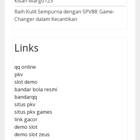
Kisah Margo123
Raih Kulit Sempurna dengan SPV88: Game-
Changer dalam Kecantikan
Links
qq online
pkv
slot demo
bandar bola resmi
bandarqq
situs pkv
situs pkv games
link gacor
demo slot
demo slot zeus