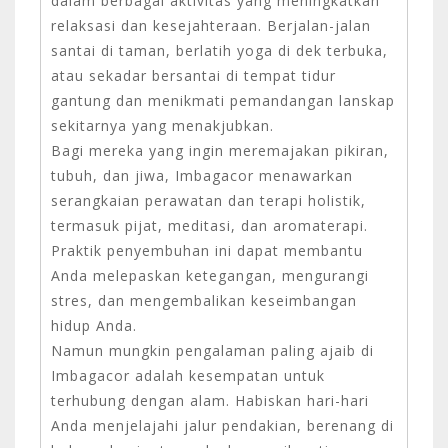
dalam berbagai aktivitas yang meningkatkan
relaksasi dan kesejahteraan. Berjalan-jalan
santai di taman, berlatih yoga di dek terbuka,
atau sekadar bersantai di tempat tidur
gantung dan menikmati pemandangan lanskap
sekitarnya yang menakjubkan.
Bagi mereka yang ingin meremajakan pikiran,
tubuh, dan jiwa, Imbagacor menawarkan
serangkaian perawatan dan terapi holistik,
termasuk pijat, meditasi, dan aromaterapi.
Praktik penyembuhan ini dapat membantu
Anda melepaskan ketegangan, mengurangi
stres, dan mengembalikan keseimbangan
hidup Anda.
Namun mungkin pengalaman paling ajaib di
Imbagacor adalah kesempatan untuk
terhubung dengan alam. Habiskan hari-hari
Anda menjelajahi jalur pendakian, berenang di