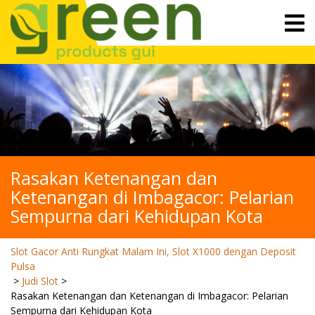
Skip
O
to
M
content
Rasakan Ketenangan dan
Ketenangan di Imbagacor: Pelarian
Sempurna dari Kehidupan Kota
Slot Gacor Anti Rungkat Malam Ini, Slot X1000 dengan Deposit
Pulsa
>
Judi Slot
>
Rasakan Ketenangan dan Ketenangan di Imbagacor: Pelarian
Sempurna dari Kehidupan Kota