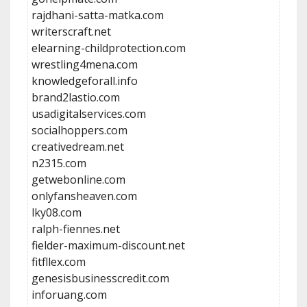
rajdhani-satta-matka.com
writerscraft.net
elearning-childprotection.com
wrestling4mena.com
knowledgeforall.info
brand2lastio.com
usadigitalservices.com
socialhoppers.com
creativedream.net
n2315.com
getwebonline.com
onlyfansheaven.com
lky08.com
ralph-fiennes.net
fielder-maximum-discount.net
fitfllex.com
genesisbusinesscredit.com
inforuang.com