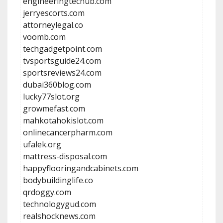
engineeringtechub.com
jerryescorts.com
attorneylegal.co
voomb.com
techgadgetpoint.com
tvsportsguide24.com
sportsreviews24.com
dubai360blog.com
lucky77slot.org
growmefast.com
mahkotahokislot.com
onlinecancerpharm.com
ufalek.org
mattress-disposal.com
happyflooringandcabinets.com
bodybuildinglife.co
qrdoggy.com
technologygud.com
realshocknews.com