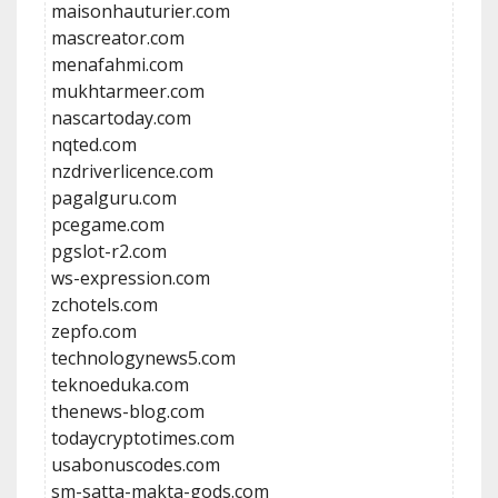
maisonhauturier.com
mascreator.com
menafahmi.com
mukhtarmeer.com
nascartoday.com
nqted.com
nzdriverlicence.com
pagalguru.com
pcegame.com
pgslot-r2.com
ws-expression.com
zchotels.com
zepfo.com
technologynews5.com
teknoeduka.com
thenews-blog.com
todaycryptotimes.com
usabonuscodes.com
sm-satta-makta-gods.com