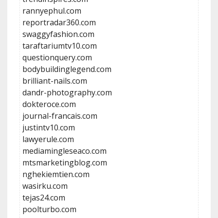
rannyephul.com
reportradar360.com
swaggyfashion.com
taraftariumtv10.com
questionquery.com
bodybuildinglegend.com
brilliant-nails.com
dandr-photography.com
dokteroce.com
journal-francais.com
justintv10.com
lawyerule.com
mediamingleseaco.com
mtsmarketingblog.com
nghekiemtien.com
wasirku.com
tejas24.com
poolturbo.com