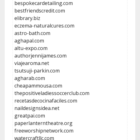
bespokecardetailing.com
bestfriendscredit.com
elibrary.biz
eczema-naturalcures.com
astro-bath.com
aghapal.com
altu-expo.com
authorjennijames.com
viajearoma.net
tsutsuji-parkin.com
agharab.com
cheapammousa.com
thepositiveladiessoccerclub.com
recetasdecocinafaciles.com
naildesignsidea.net
greatpai.com
paperlanterntheatre.org
freeworshipnetwork.com
watercraftllc.com