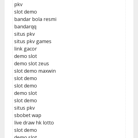
pkv
slot demo
bandar bola resmi
bandarqq
situs pkv
situs pkv games
link gacor
demo slot
demo slot zeus
slot demo maxwin
slot demo
slot demo
demo slot
slot demo
situs pkv
sbobet wap
live draw hk lotto
slot demo
demo slot