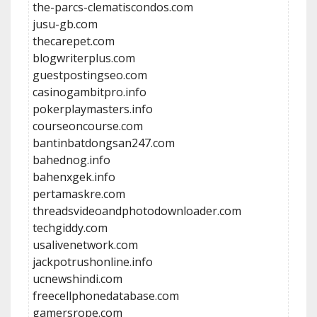
the-parcs-clematiscondos.com
jusu-gb.com
thecarepet.com
blogwriterplus.com
guestpostingseo.com
casinogambitpro.info
pokerplaymasters.info
courseoncourse.com
bantinbatdongsan247.com
bahednog.info
bahenxgek.info
pertamaskre.com
threadsvideoandphotodownloader.com
techgiddy.com
usalivenetwork.com
jackpotrushonline.info
ucnewshindi.com
freecellphonedatabase.com
gamersrope.com