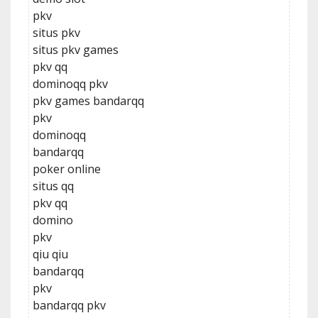
pkv
situs pkv
situs pkv games
pkv qq
dominoqq pkv
pkv games bandarqq
pkv
dominoqq
bandarqq
poker online
situs qq
pkv qq
domino
pkv
qiu qiu
bandarqq
pkv
bandarqq pkv