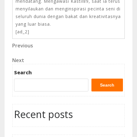
mendatang. Mengawasi Kastil89, saat ia terus
menyilaukan dan menginspirasi pecinta seni di
seluruh dunia dengan bakat dan kreativitasnya
yang luar biasa.
[ad_2]
Post
Previous
Previous
Post
navigation
Next
Next
Post
Search
Search
Recent posts