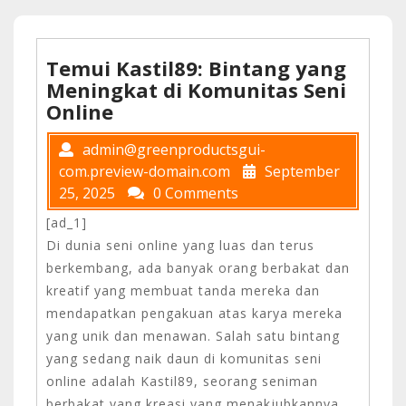
Temui Kastil89: Bintang yang
Meningkat di Komunitas Seni
Online
admin@greenproductsgui-
com.preview-domain.com
September
25, 2025
0 Comments
[ad_1]
Di dunia seni online yang luas dan terus
berkembang, ada banyak orang berbakat dan
kreatif yang membuat tanda mereka dan
mendapatkan pengakuan atas karya mereka
yang unik dan menawan. Salah satu bintang
yang sedang naik daun di komunitas seni
online adalah Kastil89, seorang seniman
berbakat yang kreasi yang menakjubkannya