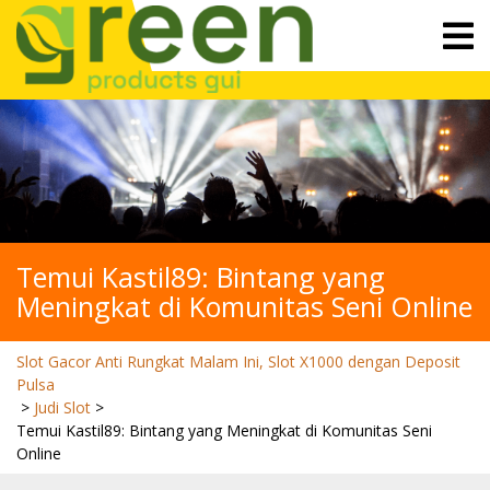
Skip
O
to
M
content
Temui Kastil89: Bintang yang
Meningkat di Komunitas Seni Online
Slot Gacor Anti Rungkat Malam Ini, Slot X1000 dengan Deposit
Pulsa
>
Judi Slot
>
Temui Kastil89: Bintang yang Meningkat di Komunitas Seni
Online