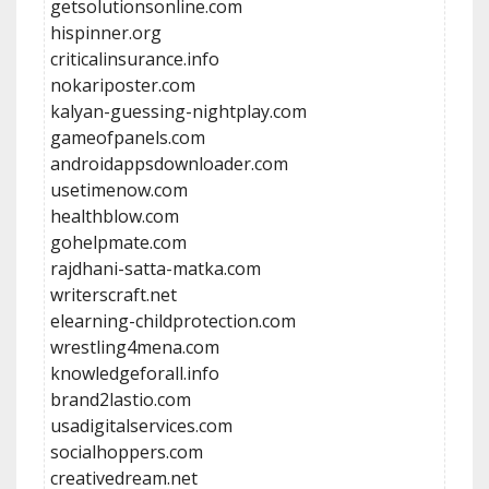
getsolutionsonline.com
hispinner.org
criticalinsurance.info
nokariposter.com
kalyan-guessing-nightplay.com
gameofpanels.com
androidappsdownloader.com
usetimenow.com
healthblow.com
gohelpmate.com
rajdhani-satta-matka.com
writerscraft.net
elearning-childprotection.com
wrestling4mena.com
knowledgeforall.info
brand2lastio.com
usadigitalservices.com
socialhoppers.com
creativedream.net