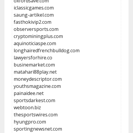
oxfordsave.com
iclassicgames.com
saung-artikel.com
fasthokivip2.com
observersports.com
cryptominingplus.com
aquinoticiaspe.com
longhairedfrenchbulldog.com
lawyersforhire.co
businemarket.com
matahari88play.net
moneydescriptor.com
youthsmagazine.com
painaidee.net
sportsdarkest.com
webtoon.biz
thesportswires.com
hyungpro.com
sportingnewsnet.com