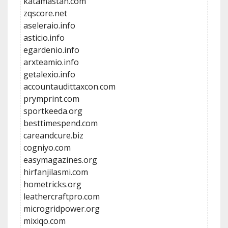
katamastah.com
zqscore.net
aseleraio.info
asticio.info
egardenio.info
arxteamio.info
getalexio.info
accountaudittaxcon.com
prymprint.com
sportkeeda.org
besttimespend.com
careandcure.biz
cogniyo.com
easymagazines.org
hirfanjilasmi.com
hometricks.org
leathercraftpro.com
microgridpower.org
mixiqo.com