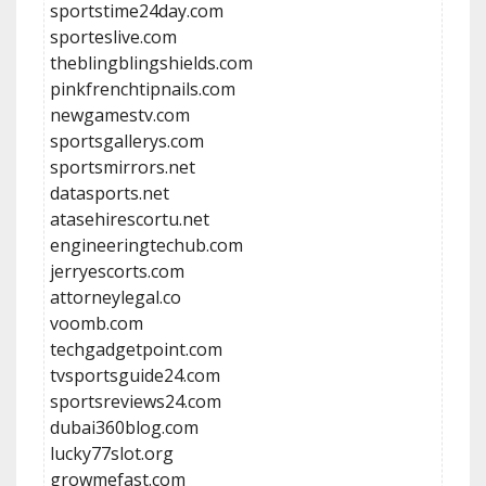
sportstime24day.com
sporteslive.com
theblingblingshields.com
pinkfrenchtipnails.com
newgamestv.com
sportsgallerys.com
sportsmirrors.net
datasports.net
atasehirescortu.net
engineeringtechub.com
jerryescorts.com
attorneylegal.co
voomb.com
techgadgetpoint.com
tvsportsguide24.com
sportsreviews24.com
dubai360blog.com
lucky77slot.org
growmefast.com