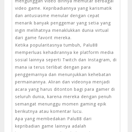
mengunggah video dirinya memutar berbagai
video game. Kepribadiannya yang karismatik
dan antusiasme menular dengan cepat
menarik banyak penggemar yang setia yang
ingin melihatnya menaklukkan dunia virtual
dari game favorit mereka.
Ketika popularitasnya tumbuh, Palu88
memperluas kehadirannya ke platform media
sosial lainnya seperti Twitch dan Instagram, di
mana ia terus terlibat dengan para
penggemarnya dan menunjukkan kehebatan
permainannya. Aliran dan videonya menjadi
acara yang harus ditonton bagi para gamer di
seluruh dunia, karena mereka dengan penuh
semangat menunggu momen gaming epik
berikutnya atau komentar lucu.
Apa yang membedakan Palu88 dari
kepribadian game lainnya adalah