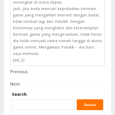
meningkat di masa depan.
Jadi, jika Anda mencari kepribadian bermain
game yang mengambil internet dengan badai,
tidak terlihat lagi dari Palu88. Dengan
kontennya yang menghibur dan keterampilan
bermain game yang mengesankan, tidak heran
dia telah menjadi nama rumah tangga di dunia
game online. Mengawasi Palu88 – dia baru
saja memulai.
[ad_2]
Post
Previous
Previous
Post
navigation
Next
Next
Post
Search
Search