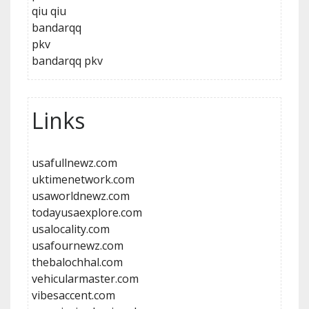
qiu qiu
bandarqq
pkv
bandarqq pkv
Links
usafullnewz.com
uktimenetwork.com
usaworldnewz.com
todayusaexplore.com
usalocality.com
usafournewz.com
thebalochhal.com
vehicularmaster.com
vibesaccent.com