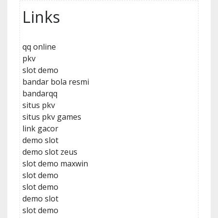
Links
qq online
pkv
slot demo
bandar bola resmi
bandarqq
situs pkv
situs pkv games
link gacor
demo slot
demo slot zeus
slot demo maxwin
slot demo
slot demo
demo slot
slot demo