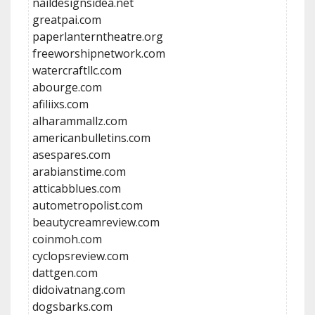
naildesignsidea.net
greatpai.com
paperlanterntheatre.org
freeworshipnetwork.com
watercraftllc.com
abourge.com
afiliixs.com
alharammallz.com
americanbulletins.com
asespares.com
arabianstime.com
atticabblues.com
autometropolist.com
beautycreamreview.com
coinmoh.com
cyclopsreview.com
dattgen.com
didoivatnang.com
dogsbarks.com