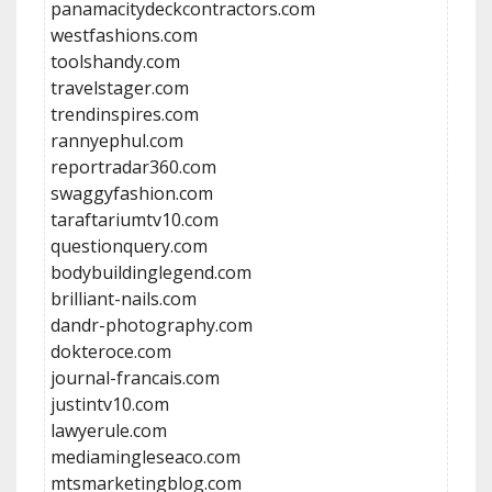
panamacitydeckcontractors.com
westfashions.com
toolshandy.com
travelstager.com
trendinspires.com
rannyephul.com
reportradar360.com
swaggyfashion.com
taraftariumtv10.com
questionquery.com
bodybuildinglegend.com
brilliant-nails.com
dandr-photography.com
dokteroce.com
journal-francais.com
justintv10.com
lawyerule.com
mediamingleseaco.com
mtsmarketingblog.com