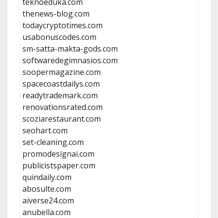
teknoeduka.com
thenews-blog.com
todaycryptotimes.com
usabonuscodes.com
sm-satta-makta-gods.com
softwaredegimnasios.com
soopermagazine.com
spacecoastdailys.com
readytrademark.com
renovationsrated.com
scoziarestaurant.com
seohart.com
set-cleaning.com
promodesignai.com
publicistspaper.com
quindaily.com
abosulte.com
aiverse24.com
anubella.com