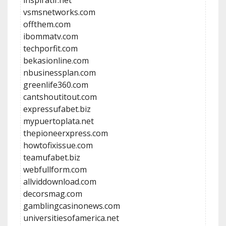
inspiratif.net
vsmsnetworks.com
offthem.com
ibommatv.com
techporfit.com
bekasionline.com
nbusinessplan.com
greenlife360.com
cantshoutitout.com
expressufabet.biz
mypuertoplata.net
thepioneerxpress.com
howtofixissue.com
teamufabet.biz
webfullform.com
allviddownload.com
decorsmag.com
gamblingcasinonews.com
universitiesofamerica.net