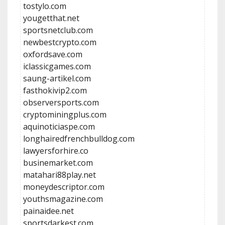
tostylo.com
yougetthat.net
sportsnetclub.com
newbestcrypto.com
oxfordsave.com
iclassicgames.com
saung-artikel.com
fasthokivip2.com
observersports.com
cryptominingplus.com
aquinoticiaspe.com
longhairedfrenchbulldog.com
lawyersforhire.co
businemarket.com
matahari88play.net
moneydescriptor.com
youthsmagazine.com
painaidee.net
sportsdarkest.com