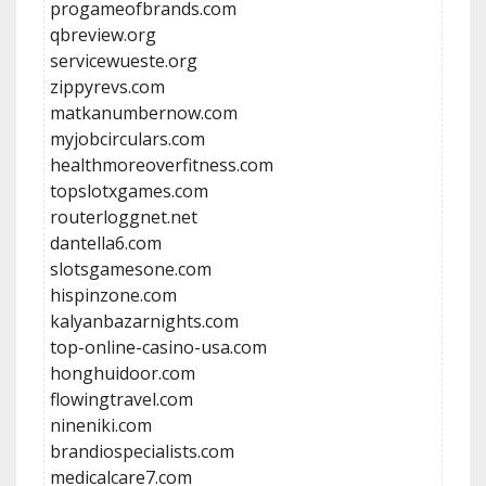
progameofbrands.com
qbreview.org
servicewueste.org
zippyrevs.com
matkanumbernow.com
myjobcirculars.com
healthmoreoverfitness.com
topslotxgames.com
routerloggnet.net
dantella6.com
slotsgamesone.com
hispinzone.com
kalyanbazarnights.com
top-online-casino-usa.com
honghuidoor.com
flowingtravel.com
nineniki.com
brandiospecialists.com
medicalcare7.com