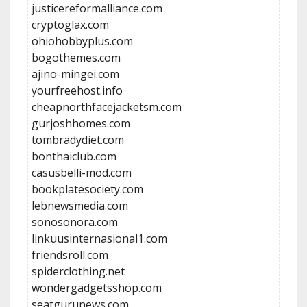
justicereformalliance.com
cryptoglax.com
ohiohobbyplus.com
bogothemes.com
ajino-mingei.com
yourfreehost.info
cheapnorthfacejacketsm.com
gurjoshhomes.com
tombradydiet.com
bonthaiclub.com
casusbelli-mod.com
bookplatesociety.com
lebnewsmedia.com
sonosonora.com
linkuusinternasional1.com
friendsroll.com
spiderclothing.net
wondergadgetsshop.com
seatgurunews.com