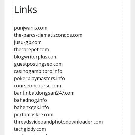
Links
punjwanis.com
the-parcs-clematiscondos.com
jusu-gb.com
thecarepet.com
blogwriterplus.com
guestpostingseo.com
casinogambitpro.info
pokerplaymasters.info
courseoncourse.com
bantinbatdongsan247.com
bahednog.info
bahenxgek.info
pertamaskre.com
threadsvideoandphotodownloader.com
techgiddy.com