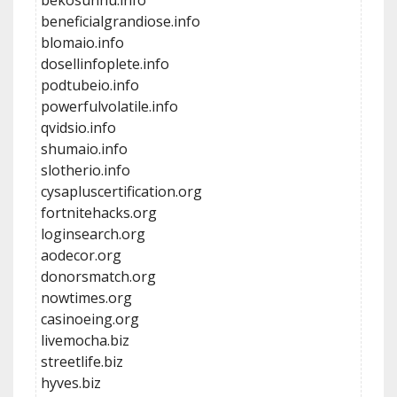
bekosunhu.info
beneficialgrandiose.info
blomaio.info
dosellinfoplete.info
podtubeio.info
powerfulvolatile.info
qvidsio.info
shumaio.info
slotherio.info
cysapluscertification.org
fortnitehacks.org
loginsearch.org
aodecor.org
donorsmatch.org
nowtimes.org
casinoeing.org
livemocha.biz
streetlife.biz
hyves.biz