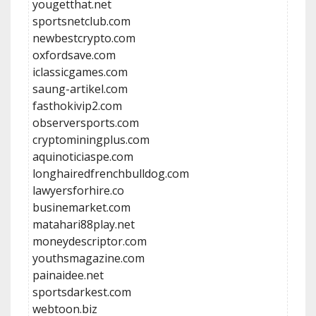
yougetthat.net
sportsnetclub.com
newbestcrypto.com
oxfordsave.com
iclassicgames.com
saung-artikel.com
fasthokivip2.com
observersports.com
cryptominingplus.com
aquinoticiaspe.com
longhairedfrenchbulldog.com
lawyersforhire.co
businemarket.com
matahari88play.net
moneydescriptor.com
youthsmagazine.com
painaidee.net
sportsdarkest.com
webtoon.biz