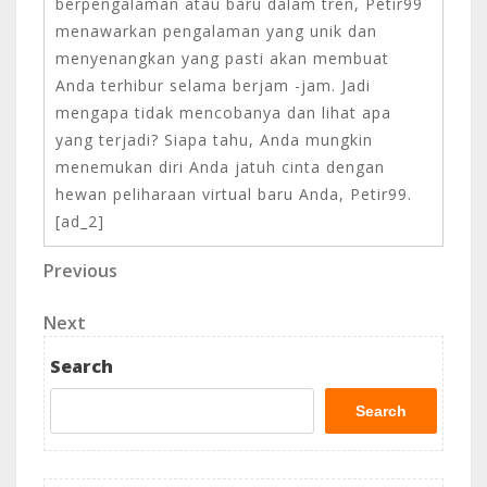
berpengalaman atau baru dalam tren, Petir99
menawarkan pengalaman yang unik dan
menyenangkan yang pasti akan membuat
Anda terhibur selama berjam -jam. Jadi
mengapa tidak mencobanya dan lihat apa
yang terjadi? Siapa tahu, Anda mungkin
menemukan diri Anda jatuh cinta dengan
hewan peliharaan virtual baru Anda, Petir99.
[ad_2]
Post
Previous
Previous
Post
navigation
Next
Next
Post
Search
Search