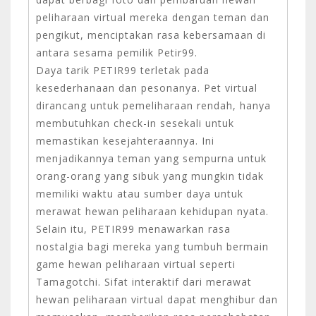
peliharaan virtual mereka dengan teman dan
pengikut, menciptakan rasa kebersamaan di
antara sesama pemilik Petir99.
Daya tarik PETIR99 terletak pada
kesederhanaan dan pesonanya. Pet virtual
dirancang untuk pemeliharaan rendah, hanya
membutuhkan check-in sesekali untuk
memastikan kesejahteraannya. Ini
menjadikannya teman yang sempurna untuk
orang-orang yang sibuk yang mungkin tidak
memiliki waktu atau sumber daya untuk
merawat hewan peliharaan kehidupan nyata.
Selain itu, PETIR99 menawarkan rasa
nostalgia bagi mereka yang tumbuh bermain
game hewan peliharaan virtual seperti
Tamagotchi. Sifat interaktif dari merawat
hewan peliharaan virtual dapat menghibur dan