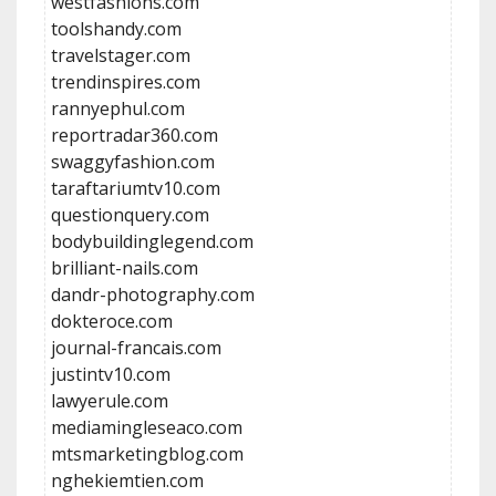
westfashions.com
toolshandy.com
travelstager.com
trendinspires.com
rannyephul.com
reportradar360.com
swaggyfashion.com
taraftariumtv10.com
questionquery.com
bodybuildinglegend.com
brilliant-nails.com
dandr-photography.com
dokteroce.com
journal-francais.com
justintv10.com
lawyerule.com
mediamingleseaco.com
mtsmarketingblog.com
nghekiemtien.com