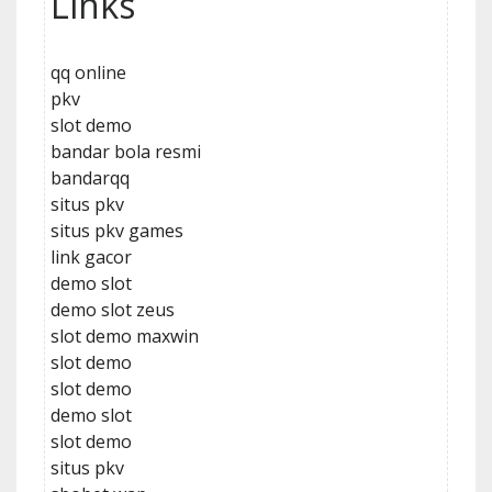
Links
qq online
pkv
slot demo
bandar bola resmi
bandarqq
situs pkv
situs pkv games
link gacor
demo slot
demo slot zeus
slot demo maxwin
slot demo
slot demo
demo slot
slot demo
situs pkv