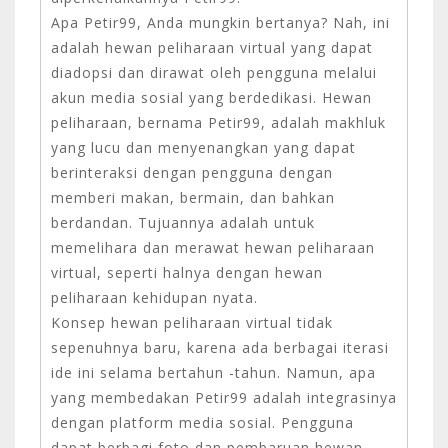
Apa Petir99, Anda mungkin bertanya? Nah, ini
adalah hewan peliharaan virtual yang dapat
diadopsi dan dirawat oleh pengguna melalui
akun media sosial yang berdedikasi. Hewan
peliharaan, bernama Petir99, adalah makhluk
yang lucu dan menyenangkan yang dapat
berinteraksi dengan pengguna dengan
memberi makan, bermain, dan bahkan
berdandan. Tujuannya adalah untuk
memelihara dan merawat hewan peliharaan
virtual, seperti halnya dengan hewan
peliharaan kehidupan nyata.
Konsep hewan peliharaan virtual tidak
sepenuhnya baru, karena ada berbagai iterasi
ide ini selama bertahun -tahun. Namun, apa
yang membedakan Petir99 adalah integrasinya
dengan platform media sosial. Pengguna
dapat berbagi foto dan pembaruan hewan