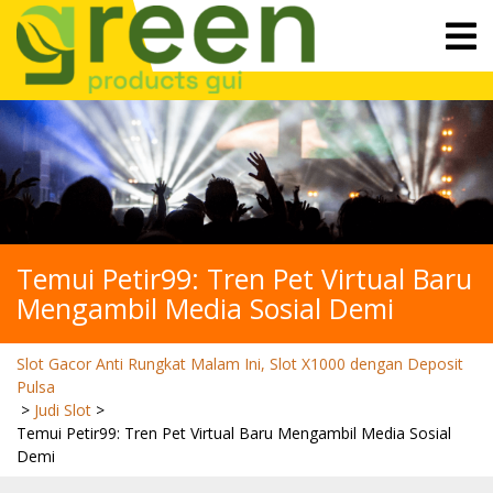
Skip
O
to
M
content
Temui Petir99: Tren Pet Virtual Baru
Mengambil Media Sosial Demi
Slot Gacor Anti Rungkat Malam Ini, Slot X1000 dengan Deposit
Pulsa
>
Judi Slot
>
Temui Petir99: Tren Pet Virtual Baru Mengambil Media Sosial
Demi