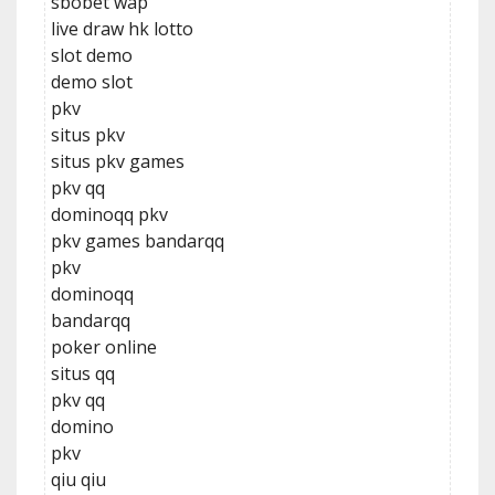
sbobet wap
live draw hk lotto
slot demo
demo slot
pkv
situs pkv
situs pkv games
pkv qq
dominoqq pkv
pkv games bandarqq
pkv
dominoqq
bandarqq
poker online
situs qq
pkv qq
domino
pkv
qiu qiu