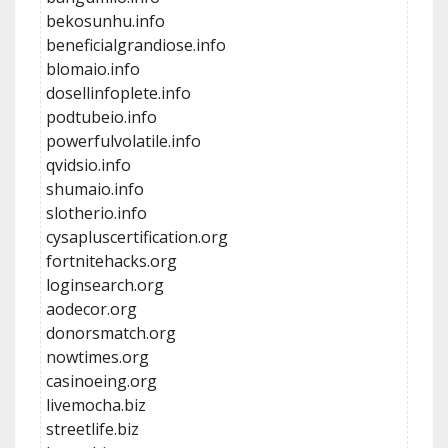
bekosunhu.info
beneficialgrandiose.info
blomaio.info
dosellinfoplete.info
podtubeio.info
powerfulvolatile.info
qvidsio.info
shumaio.info
slotherio.info
cysapluscertification.org
fortnitehacks.org
loginsearch.org
aodecor.org
donorsmatch.org
nowtimes.org
casinoeing.org
livemocha.biz
streetlife.biz