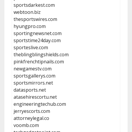
sportsdarkest.com
webtoon.biz
thesportswires.com
hyungpro.com
sportingnewsnet.com
sportstime24day.com
sporteslive.com
theblingblingshields.com
pinkfrenchtipnails.com
newgamestv.com
sportsgallerys.com
sportsmirrors.net
datasports.net
atasehirescortu.net
engineeringtechub.com
jerryescorts.com
attorneylegal.co
voomb.com