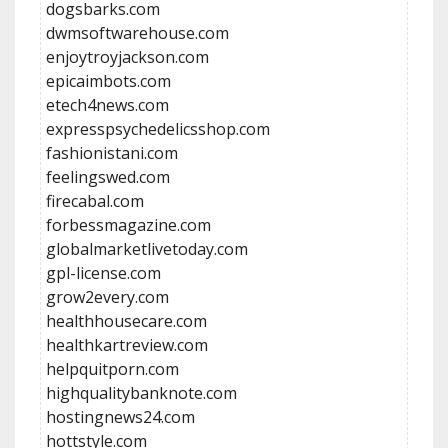
dogsbarks.com
dwmsoftwarehouse.com
enjoytroyjackson.com
epicaimbots.com
etech4news.com
expresspsychedelicsshop.com
fashionistani.com
feelingswed.com
firecabal.com
forbessmagazine.com
globalmarketlivetoday.com
gpl-license.com
grow2every.com
healthhousecare.com
healthkartreview.com
helpquitporn.com
highqualitybanknote.com
hostingnews24.com
hottstyle.com