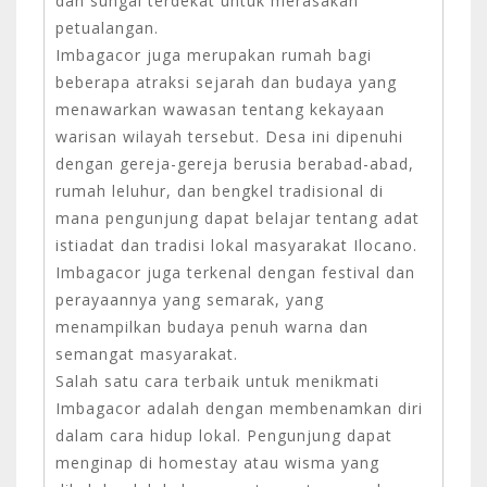
dan sungai terdekat untuk merasakan
petualangan.
Imbagacor juga merupakan rumah bagi
beberapa atraksi sejarah dan budaya yang
menawarkan wawasan tentang kekayaan
warisan wilayah tersebut. Desa ini dipenuhi
dengan gereja-gereja berusia berabad-abad,
rumah leluhur, dan bengkel tradisional di
mana pengunjung dapat belajar tentang adat
istiadat dan tradisi lokal masyarakat Ilocano.
Imbagacor juga terkenal dengan festival dan
perayaannya yang semarak, yang
menampilkan budaya penuh warna dan
semangat masyarakat.
Salah satu cara terbaik untuk menikmati
Imbagacor adalah dengan membenamkan diri
dalam cara hidup lokal. Pengunjung dapat
menginap di homestay atau wisma yang