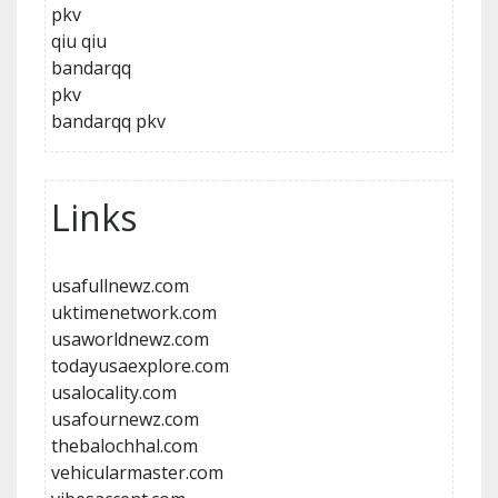
pkv
qiu qiu
bandarqq
pkv
bandarqq pkv
Links
usafullnewz.com
uktimenetwork.com
usaworldnewz.com
todayusaexplore.com
usalocality.com
usafournewz.com
thebalochhal.com
vehicularmaster.com