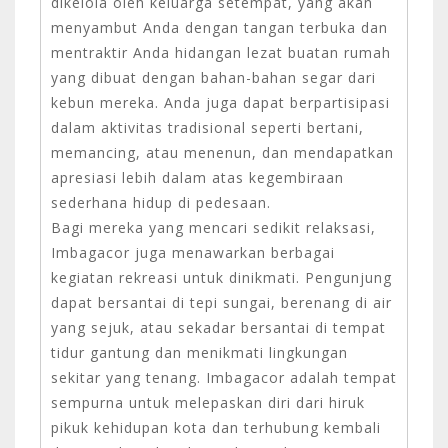
dikelola oleh keluarga setempat, yang akan
menyambut Anda dengan tangan terbuka dan
mentraktir Anda hidangan lezat buatan rumah
yang dibuat dengan bahan-bahan segar dari
kebun mereka. Anda juga dapat berpartisipasi
dalam aktivitas tradisional seperti bertani,
memancing, atau menenun, dan mendapatkan
apresiasi lebih dalam atas kegembiraan
sederhana hidup di pedesaan.
Bagi mereka yang mencari sedikit relaksasi,
Imbagacor juga menawarkan berbagai
kegiatan rekreasi untuk dinikmati. Pengunjung
dapat bersantai di tepi sungai, berenang di air
yang sejuk, atau sekadar bersantai di tempat
tidur gantung dan menikmati lingkungan
sekitar yang tenang. Imbagacor adalah tempat
sempurna untuk melepaskan diri dari hiruk
pikuk kehidupan kota dan terhubung kembali