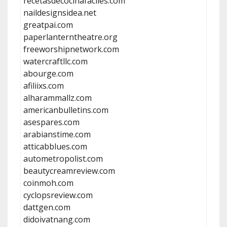
recetasdecocinafaciles.com
naildesignsidea.net
greatpai.com
paperlanterntheatre.org
freeworshipnetwork.com
watercraftllc.com
abourge.com
afiliixs.com
alharammallz.com
americanbulletins.com
asespares.com
arabianstime.com
atticabblues.com
autometropolist.com
beautycreamreview.com
coinmoh.com
cyclopsreview.com
dattgen.com
didoivatnang.com