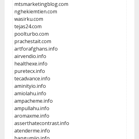
mtsmarketingblog.com
nghekiemtien.com
wasirku.com
tejas24.com
poolturbo.com
prachestait.com
artforafghans.info
airvendio.info
healthexe.info
puretecx.info
tecadvance.info
aminityio.info
amiolahu.info
ampacheme.info
ampullahu.info
aromaxme.info
asserthatecontrast.info
atenderme.info
bangumiio.info