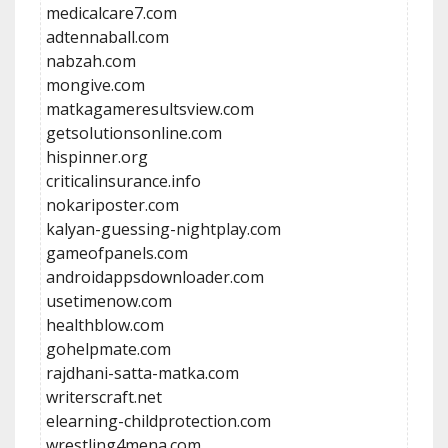
medicalcare7.com
adtennaball.com
nabzah.com
mongive.com
matkagameresultsview.com
getsolutionsonline.com
hispinner.org
criticalinsurance.info
nokariposter.com
kalyan-guessing-nightplay.com
gameofpanels.com
androidappsdownloader.com
usetimenow.com
healthblow.com
gohelpmate.com
rajdhani-satta-matka.com
writerscraft.net
elearning-childprotection.com
wrestling4mena.com