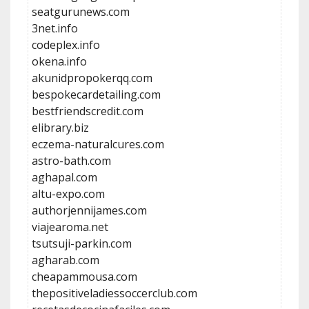
seatgurunews.com
3net.info
codeplex.info
okena.info
akunidpropokerqq.com
bespokecardetailing.com
bestfriendscredit.com
elibrary.biz
eczema-naturalcures.com
astro-bath.com
aghapal.com
altu-expo.com
authorjennijames.com
viajearoma.net
tsutsuji-parkin.com
agharab.com
cheapammousa.com
thepositiveladiessoccerclub.com