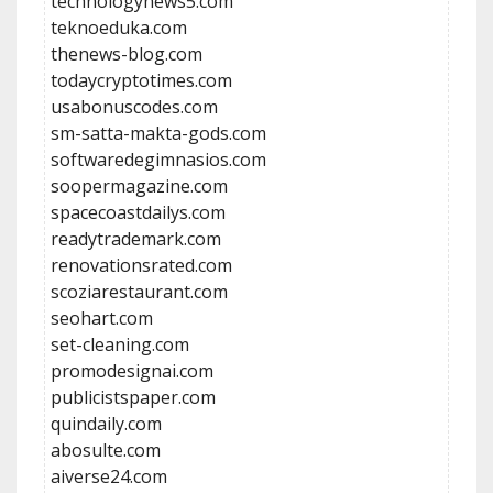
technologynews5.com
teknoeduka.com
thenews-blog.com
todaycryptotimes.com
usabonuscodes.com
sm-satta-makta-gods.com
softwaredegimnasios.com
soopermagazine.com
spacecoastdailys.com
readytrademark.com
renovationsrated.com
scoziarestaurant.com
seohart.com
set-cleaning.com
promodesignai.com
publicistspaper.com
quindaily.com
abosulte.com
aiverse24.com