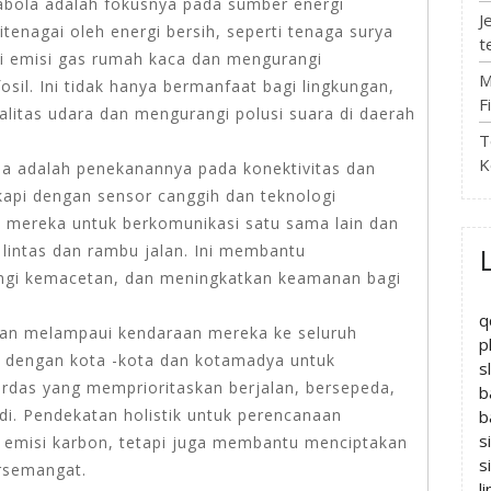
Viabola adalah fokusnya pada sumber energi
J
enagai oleh energi bersih, seperti tenaga surya
t
 emisi gas rumah kaca dan mengurangi
M
sil. Ini tidak hanya bermanfaat bagi lingkungan,
F
litas udara dan mengurangi polusi suara di daerah
T
K
bola adalah penekanannya pada konektivitas dan
api dengan sensor canggih dan teknologi
mereka untuk berkomunikasi satu sama lain dan
u lintas dan rambu jalan. Ini membantu
angi kemacetan, dan meningkatkan keamanan bagi
q
tan melampaui kendaraan mereka ke seluruh
p
a dengan kota -kota dan kotamadya untuk
s
rdas yang memprioritaskan berjalan, bersepeda,
b
di. Pendekatan holistik untuk perencanaan
b
s
i emisi karbon, tetapi juga membantu menciptakan
s
ersemangat.
l