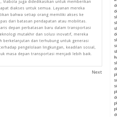
, Viabola juga didedikasikan untuk memberikan
d
 dapat diakses untuk semua. Layanan mereka
d
stikan bahwa setiap orang memiliki akses ke
s
epas dari batasan pendapatan atau mobilitas.
s
garis depan perbatasan baru dalam transportasi
s
d
knologi mutakhir dan solusi inovatif, mereka
s
 berkelanjutan dan terhubung untuk generasi
s
rhadap pengelolaan lingkungan, keadilan sosial,
s
uk masa depan transportasi menjadi lebih baik.
l
s
d
Next
Next
p
Post
s
s
p
d
p
p
d