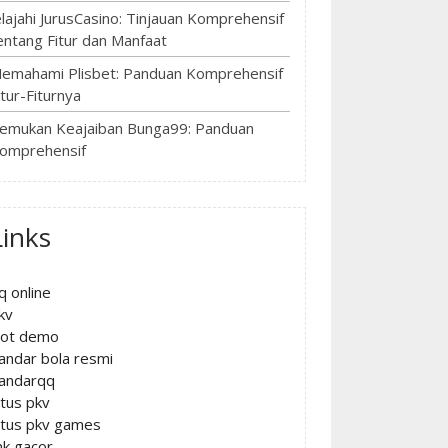
elajahi JurusCasino: Tinjauan Komprehensif
entang Fitur dan Manfaat
emahami Plisbet: Panduan Komprehensif
itur-Fiturnya
emukan Keajaiban Bunga99: Panduan
omprehensif
Links
q online
kv
lot demo
andar bola resmi
andarqq
itus pkv
itus pkv games
ink gacor