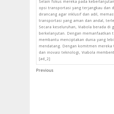
Selain fokus mereka pada keberlanjutan
opsi transportasi yang terjangkau dan
dirancang agar inklusif dan adil, mema
transportasi yang aman dan andal, terl
Secara keseluruhan, Viabola berada di 
berkelanjutan. Dengan memanfaatkan te
membantu menciptakan dunia yang lebih
mendatang. Dengan komitmen mereka te
dan inovasi teknologi, Viabola membent
[ad_2]
Post
Previous
Previous
Post
navigation