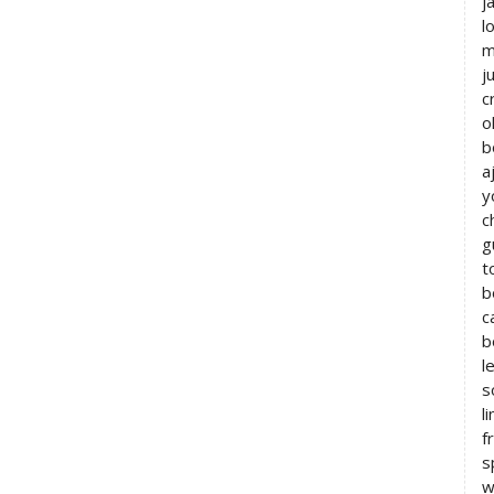
j
l
m
j
c
o
b
a
y
c
g
t
b
c
b
l
s
l
f
s
w