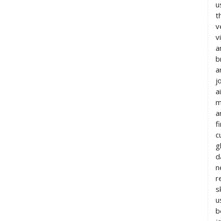
u
t
v
v
a
b
a
j
a
m
a
f
c
g
d
n
r
s
u
b