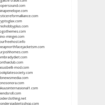
agalchi-trade.com
oopersound.com
inapenelope.com
usticereformalliance.com
ryptoglax.com
hiohobbyplus.com
ogothemes.com
jino-mingei.com
ourfreehost.info
heapnorthfacejacketsm.com
urjoshhomes.com
ombradydiet.com
onthaiclub.com
asusbelli-mod.com
ookplatesociety.com
ebnewsmedia.com
onosonora.com
inkuusinternasional1.com
riendsroll.com
piderclothing.net
ondergadgetsshop.com