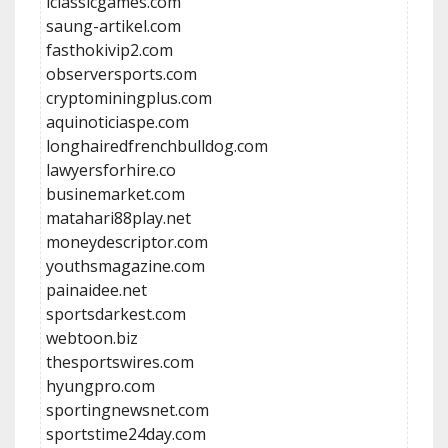
iclassicgames.com
saung-artikel.com
fasthokivip2.com
observersports.com
cryptominingplus.com
aquinoticiaspe.com
longhairedfrenchbulldog.com
lawyersforhire.co
businemarket.com
matahari88play.net
moneydescriptor.com
youthsmagazine.com
painaidee.net
sportsdarkest.com
webtoon.biz
thesportswires.com
hyungpro.com
sportingnewsnet.com
sportstime24day.com