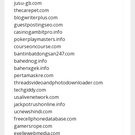
jusu-gb.com
thecarepet.com
blogwriterplus.com
guestpostingseo.com
casinogambitpro.info
pokerplaymasters.info
courseoncourse.com
bantinbatdongsan247.com
bahednog.info
bahenxgek.info
pertamaskre.com
threadsvideoandphotodownloader.com
techgiddy.com
usalivenetwork.com
jackpotrushonline.info
ucnewshindi.com
freecellphonedatabase.com
gamersrope.com
exellewebmedia.com