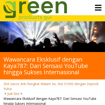
Skip
O
to
M
content
Wawancara Eksklusif dengan
Kaya787: Dari Sensasi YouTube
hingga Sukses Internasional
Slot Gacor Anti Rungkat Malam Ini, Slot X1000 dengan Deposit
Pulsa
>
Judi Slot
>
Wawancara Eksklusif dengan Kaya787: Dari Sensasi YouTube
hingga Sukses Internasional