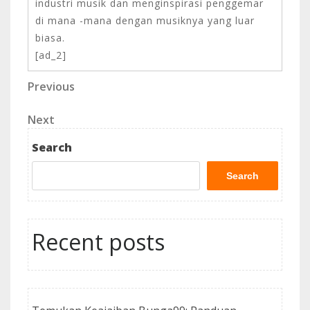
industri musik dan menginspirasi penggemar
di mana -mana dengan musiknya yang luar
biasa.
[ad_2]
Post
Previous
Previous
Post
navigation
Next
Next
Post
Search
Search
Recent posts