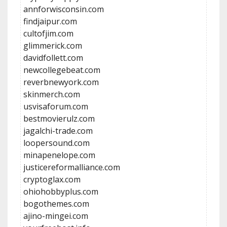
annforwisconsin.com
findjaipur.com
cultofjim.com
glimmerick.com
davidfollett.com
newcollegebeat.com
reverbnewyork.com
skinmerch.com
usvisaforum.com
bestmovierulz.com
jagalchi-trade.com
loopersound.com
minapenelope.com
justicereformalliance.com
cryptoglax.com
ohiohobbyplus.com
bogothemes.com
ajino-mingei.com