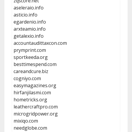
zqscore.net
aseleraio.info
asticio.info
egardenio.info
arxteamio.info
getalexio.info
accountaudittaxcon.com
prymprint.com
sportkeeda.org
besttimespend.com
careandcure.biz
cogniyo.com
easymagazines.org
hirfanjilasmi.com
hometricks.org
leathercraftpro.com
microgridpower.org
mixiqo.com
needglobe.com