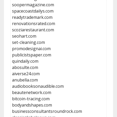
soopermagazine.com
spacecoastdailys.com
readytrademark.com
renovationsrated.com
scoziarestaurant.com
seohart.com
set-cleaning.com
promodesignai.com
publicistspaper.com
quindaily.com
abosulte.com
aiverse24.com
anubella.com
audiobooksonaudible.com
beautenetwork.com
bitcoin-tracing.com
bodyandshapes.com
businessconsultantsroundrock.com