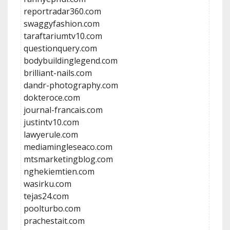
reportradar360.com
swaggyfashion.com
taraftariumtv10.com
questionquery.com
bodybuildinglegend.com
brilliant-nails.com
dandr-photography.com
dokteroce.com
journal-francais.com
justintv10.com
lawyerule.com
mediamingleseaco.com
mtsmarketingblog.com
nghekiemtien.com
wasirku.com
tejas24.com
poolturbo.com
prachestait.com