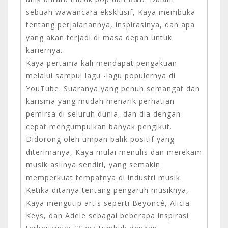
sebuah wawancara eksklusif, Kaya membuka
tentang perjalanannya, inspirasinya, dan apa
yang akan terjadi di masa depan untuk
kariernya.
Kaya pertama kali mendapat pengakuan
melalui sampul lagu -lagu populernya di
YouTube. Suaranya yang penuh semangat dan
karisma yang mudah menarik perhatian
pemirsa di seluruh dunia, dan dia dengan
cepat mengumpulkan banyak pengikut.
Didorong oleh umpan balik positif yang
diterimanya, Kaya mulai menulis dan merekam
musik aslinya sendiri, yang semakin
memperkuat tempatnya di industri musik.
Ketika ditanya tentang pengaruh musiknya,
Kaya mengutip artis seperti Beyoncé, Alicia
Keys, dan Adele sebagai beberapa inspirasi