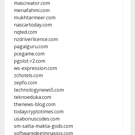
mascreator.com
menafahmi.com
mukhtarmeer.com
nascartoday.com
nqted.com
nzdriverlicence.com
pagalguru.com
pcegame.com
pgslot-r2.com
ws-expression.com
zchotels.com
zepfo.com
technologynews5.com
teknoeduka.com
thenews-blog.com
todaycryptotimes.com
usabonuscodes.com
sm-satta-makta-gods.com
softwaredegimnasios.com