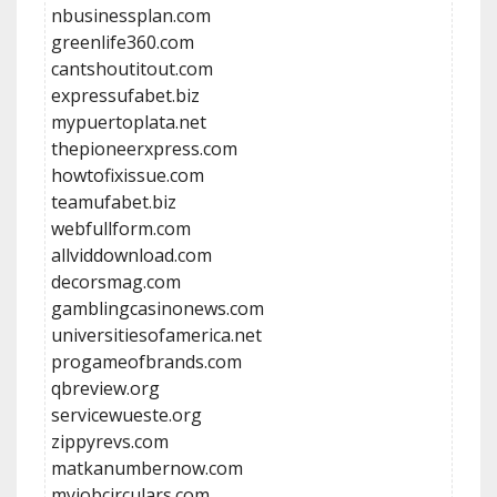
nbusinessplan.com
greenlife360.com
cantshoutitout.com
expressufabet.biz
mypuertoplata.net
thepioneerxpress.com
howtofixissue.com
teamufabet.biz
webfullform.com
allviddownload.com
decorsmag.com
gamblingcasinonews.com
universitiesofamerica.net
progameofbrands.com
qbreview.org
servicewueste.org
zippyrevs.com
matkanumbernow.com
myjobcirculars.com