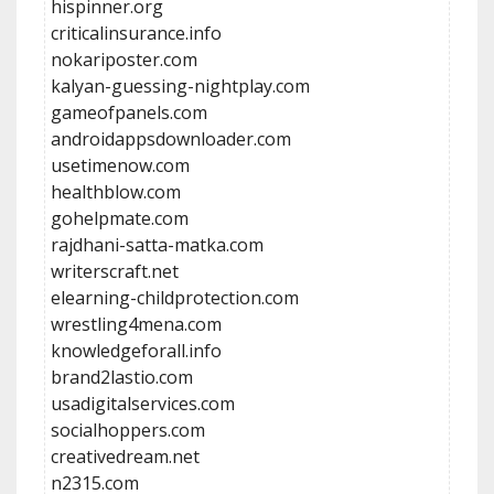
hispinner.org
criticalinsurance.info
nokariposter.com
kalyan-guessing-nightplay.com
gameofpanels.com
androidappsdownloader.com
usetimenow.com
healthblow.com
gohelpmate.com
rajdhani-satta-matka.com
writerscraft.net
elearning-childprotection.com
wrestling4mena.com
knowledgeforall.info
brand2lastio.com
usadigitalservices.com
socialhoppers.com
creativedream.net
n2315.com