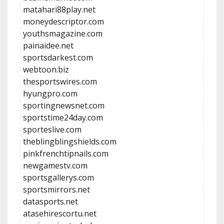
matahari88play.net
moneydescriptor.com
youthsmagazine.com
painaidee.net
sportsdarkest.com
webtoon.biz
thesportswires.com
hyungpro.com
sportingnewsnet.com
sportstime24day.com
sporteslive.com
theblingblingshields.com
pinkfrenchtipnails.com
newgamestv.com
sportsgallerys.com
sportsmirrors.net
datasports.net
atasehirescortu.net