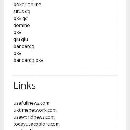
poker online
situs qq
pkv qq
domino
pkv
qiu qiu
bandarqq
pkv
bandarqq pkv
Links
usafullnewz.com
uktimenetwork.com
usaworldnewz.com
todayusaexplore.com