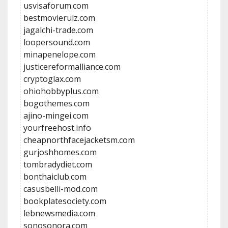
usvisaforum.com
bestmovierulz.com
jagalchi-trade.com
loopersound.com
minapenelope.com
justicereformalliance.com
cryptoglax.com
ohiohobbyplus.com
bogothemes.com
ajino-mingei.com
yourfreehost.info
cheapnorthfacejacketsm.com
gurjoshhomes.com
tombradydiet.com
bonthaiclub.com
casusbelli-mod.com
bookplatesociety.com
lebnewsmedia.com
sonosonora.com