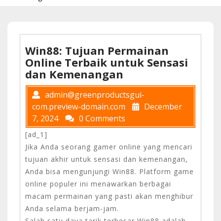
Win88: Tujuan Permainan
Online Terbaik untuk Sensasi
dan Kemenangan
admin@greenproductsgui-
com.preview-domain.com
December
7, 2024
0 Comments
[ad_1]
Jika Anda seorang gamer online yang mencari
tujuan akhir untuk sensasi dan kemenangan,
Anda bisa mengunjungi Win88. Platform game
online populer ini menawarkan berbagai
macam permainan yang pasti akan menghibur
Anda selama berjam-jam.
Salah satu daya tarik terbesar Win88 adalah