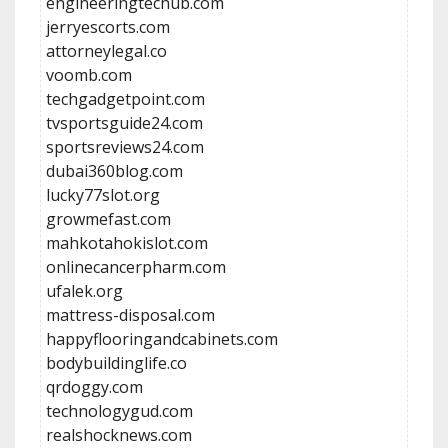
engineeringtechub.com
jerryescorts.com
attorneylegal.co
voomb.com
techgadgetpoint.com
tvsportsguide24.com
sportsreviews24.com
dubai360blog.com
lucky77slot.org
growmefast.com
mahkotahokislot.com
onlinecancerpharm.com
ufalek.org
mattress-disposal.com
happyflooringandcabinets.com
bodybuildinglife.co
qrdoggy.com
technologygud.com
realshocknews.com