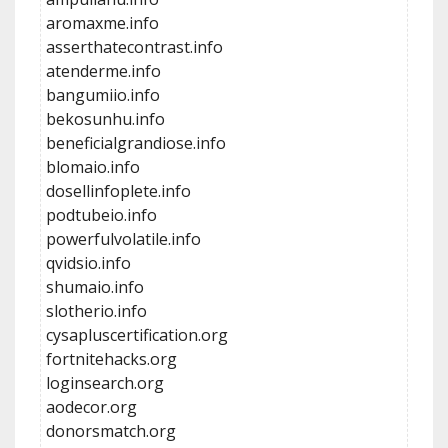
aromaxme.info
asserthatecontrast.info
atenderme.info
bangumiio.info
bekosunhu.info
beneficialgrandiose.info
blomaio.info
dosellinfoplete.info
podtubeio.info
powerfulvolatile.info
qvidsio.info
shumaio.info
slotherio.info
cysapluscertification.org
fortnitehacks.org
loginsearch.org
aodecor.org
donorsmatch.org