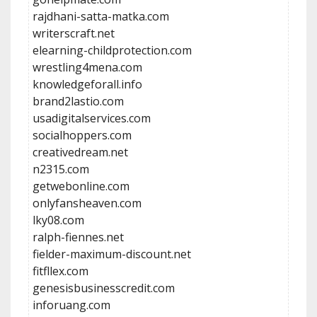
rajdhani-satta-matka.com
writerscraft.net
elearning-childprotection.com
wrestling4mena.com
knowledgeforall.info
brand2lastio.com
usadigitalservices.com
socialhoppers.com
creativedream.net
n2315.com
getwebonline.com
onlyfansheaven.com
lky08.com
ralph-fiennes.net
fielder-maximum-discount.net
fitfllex.com
genesisbusinesscredit.com
inforuang.com