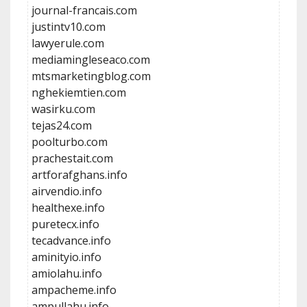
journal-francais.com
justintv10.com
lawyerule.com
mediamingleseaco.com
mtsmarketingblog.com
nghekiemtien.com
wasirku.com
tejas24.com
poolturbo.com
prachestait.com
artforafghans.info
airvendio.info
healthexe.info
puretecx.info
tecadvance.info
aminityio.info
amiolahu.info
ampacheme.info
ampullahu.info