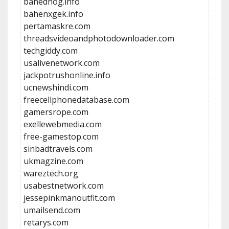
bahednog.info
bahenxgek.info
pertamaskre.com
threadsvideoandphotodownloader.com
techgiddy.com
usalivenetwork.com
jackpotrushonline.info
ucnewshindi.com
freecellphonedatabase.com
gamersrope.com
exellewebmedia.com
free-gamestop.com
sinbadtravels.com
ukmagzine.com
wareztech.org
usabestnetwork.com
jessepinkmanoutfit.com
umailsend.com
retarys.com