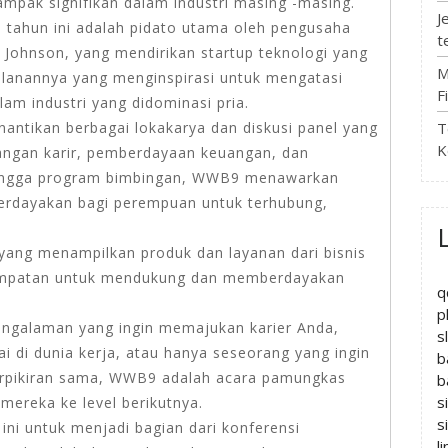
pak signifikan dalam industri masing -masing.
J
i tahun ini adalah pidato utama oleh pengusaha
t
 Johnson, yang mendirikan startup teknologi yang
M
jalanannya yang menginspirasi untuk mengatasi
F
m industri yang didominasi pria.
T
antikan berbagai lokakarya dan diskusi panel yang
K
angan karir, pemberdayaan keuangan, dan
n hingga program bimbingan, WWB9 menawarkan
rdayakan bagi perempuan untuk terhubung,
 yang menampilkan produk dan layanan dari bisnis
sempatan untuk mendukung dan memberdayakan
q
p
engalaman yang ingin memajukan karier Anda,
s
 di dunia kerja, atau hanya seseorang yang ingin
b
erpikiran sama, WWB9 adalah acara pamungkas
b
s
mereka ke level berikutnya.
s
ini untuk menjadi bagian dari konferensi
l