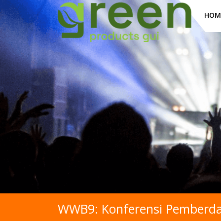
Skip
HOM
to
content
WWB9: Konferensi Pemberda