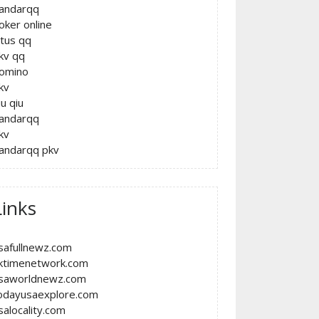
andarqq
oker online
itus qq
kv qq
omino
kv
iu qiu
andarqq
kv
andarqq pkv
Links
safullnewz.com
ktimenetwork.com
saworldnewz.com
odayusaexplore.com
salocality.com