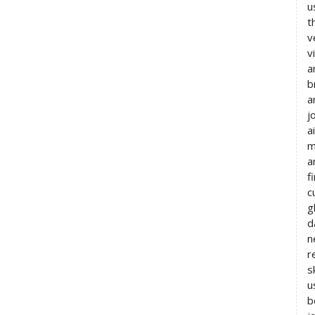
u
t
v
v
a
b
a
j
a
m
a
f
c
g
d
n
r
s
u
b