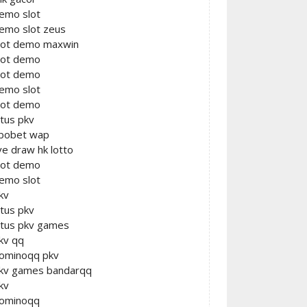
emo slot
emo slot zeus
lot demo maxwin
lot demo
lot demo
emo slot
lot demo
itus pkv
bobet wap
ive draw hk lotto
lot demo
emo slot
kv
itus pkv
itus pkv games
kv qq
ominoqq pkv
kv games bandarqq
kv
ominoqq