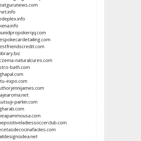
eatgurunews.com
net.info
odeplex.info
kena.info
kunidpropokerqq.com
espokecardetailing.com
estfriendscredit.com
library.biz
czema-naturalcures.com
stro-bath.com
ghapal.com
ltu-expo.com
uthorjennijames.com
iajearoma.net
sutsuji-parkin.com
gharab.com
heapammousa.com
hepositiveladiessoccerclub.com
ecetasdecocinafaciles.com
aildesignsidea.net