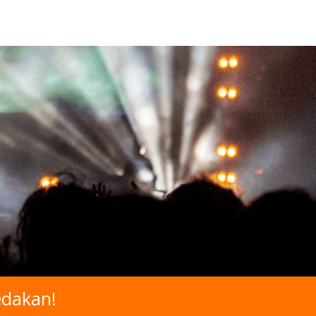
edakan!