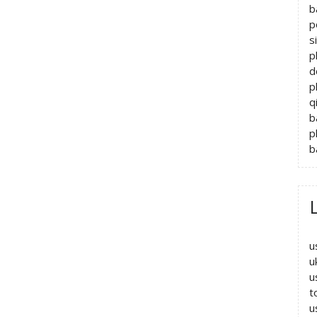
b
p
s
p
d
p
q
b
p
b
u
u
u
t
u