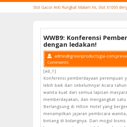
Slot Gacor Anti Rungkat Malam Ini, Slot X1000 den
WWB9: Konferensi Pembe
dengan ledakan!
admin@greenproductsgui-com.previ
Comments
[ad_1]
Konferensi pemberdayaan perempuan ya
lebih baik dari sebelumnya! Acara tahun
wanita kuat dari semua lapisan masyara
memberdayakan, dan mengangkat satu 
Berlangsung di Hilton Hotel yang berge
menampilkan jajaran pembicara wanita,
bintang di bidangnya. Dari mogul bisnis