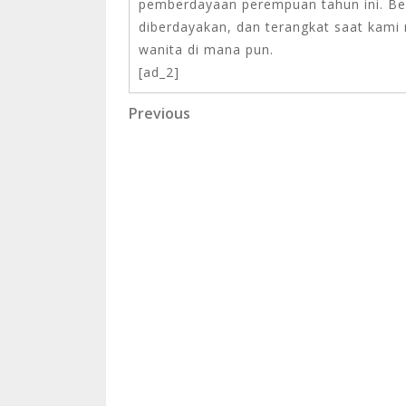
pemberdayaan perempuan tahun ini. Be
diberdayakan, dan terangkat saat kami
wanita di mana pun.
[ad_2]
Post
Previous
Previous
Post
navigation