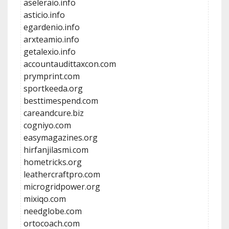
aseleraio.info
asticio.info
egardenio.info
arxteamio.info
getalexio.info
accountaudittaxcon.com
prymprint.com
sportkeeda.org
besttimespend.com
careandcure.biz
cogniyo.com
easymagazines.org
hirfanjilasmi.com
hometricks.org
leathercraftpro.com
microgridpower.org
mixiqo.com
needglobe.com
ortocoach.com