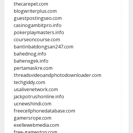
thecarepet.com
blogwriterplus.com
guestpostingseo.com
casinogambitpro.info
pokerplaymasters.info
courseoncourse.com
bantinbatdongsan247.com
bahednog.info
bahenxgek.info
pertamaskre.com
threadsvideoandphotodownloader.com
techgiddy.com
usalivenetwork.com
jackpotrushonline.info
ucnewshindi.com
freecellphonedatabase.com
gamersrope.com
exellewebmedia.com
free-gamestop.com