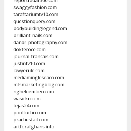
reportradar360.com
swaggyfashion.com
taraftariumtv10.com
questionquery.com
bodybuildinglegend.com
brilliant-nails.com
dandr-photography.com
dokteroce.com
journal-francais.com
justintv10.com
lawyerule.com
mediamingleseaco.com
mtsmarketingblog.com
nghekiemtien.com
wasirku.com
tejas24.com
poolturbo.com
prachestait.com
artforafghans.info