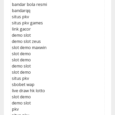
bandar bola resmi
bandarqq
situs pkv
situs pkv games
link gacor
demo slot
demo slot zeus
slot demo maxwin
slot demo
slot demo
demo slot
slot demo
situs pkv
sbobet wap
live draw hk lotto
slot demo
demo slot
pkv