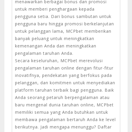
menawarkan berbagai bonus dan promosi
untuk memberi penghargaan kepada
pengguna setia. Dari bonus sambutan untuk
pengguna baru hingga promosi berkelanjutan
untuk pelanggan lama, MCPbet memberikan
banyak peluang untuk meningkatkan
kemenangan Anda dan meningkatkan
pengalaman taruhan Anda.
Secara keseluruhan, MCPbet merevolusi
pengalaman taruhan online dengan fitur-fitur
inovatifnya, pendekatan yang berfokus pada
pelanggan, dan komitmen untuk menyediakan
platform taruhan terbaik bagi pengguna. Baik
Anda seorang petaruh berpengalaman atau
baru mengenal dunia taruhan online, MCPbet
memiliki semua yang Anda butuhkan untuk
membawa pengalaman bertaruh Anda ke level
berikutnya. Jadi mengapa menunggu? Daftar