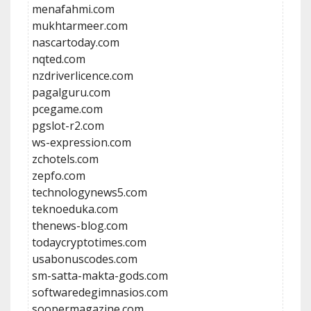
menafahmi.com
mukhtarmeer.com
nascartoday.com
nqted.com
nzdriverlicence.com
pagalguru.com
pcegame.com
pgslot-r2.com
ws-expression.com
zchotels.com
zepfo.com
technologynews5.com
teknoeduka.com
thenews-blog.com
todaycryptotimes.com
usabonuscodes.com
sm-satta-makta-gods.com
softwaredegimnasios.com
soopermagazine.com