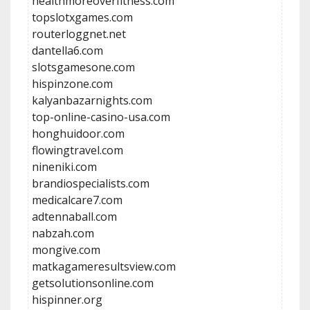
healthmoreoverfitness.com
topslotxgames.com
routerloggnet.net
dantella6.com
slotsgamesone.com
hispinzone.com
kalyanbazarnights.com
top-online-casino-usa.com
honghuidoor.com
flowingtravel.com
nineniki.com
brandiospecialists.com
medicalcare7.com
adtennaball.com
nabzah.com
mongive.com
matkagameresultsview.com
getsolutionsonline.com
hispinner.org