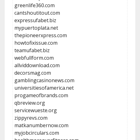
greenlife360.com
cantshoutitout.com
expressufabet.biz
mypuertoplata.net
thepioneerxpress.com
howtofixissue.com
teamufabet.biz
webfullform.com
allviddownload.com
decorsmag.com
gamblingcasinonews.com
universitiesofamerica.net
progameofbrands.com
qbreview.org
servicewueste.org
zippyrevs.com
matkanumbernow.com
myjobcirculars.com