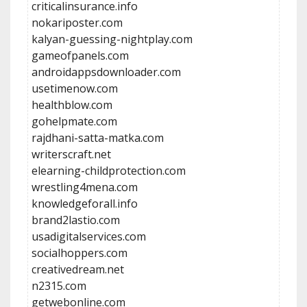
criticalinsurance.info
nokariposter.com
kalyan-guessing-nightplay.com
gameofpanels.com
androidappsdownloader.com
usetimenow.com
healthblow.com
gohelpmate.com
rajdhani-satta-matka.com
writerscraft.net
elearning-childprotection.com
wrestling4mena.com
knowledgeforall.info
brand2lastio.com
usadigitalservices.com
socialhoppers.com
creativedream.net
n2315.com
getwebonline.com