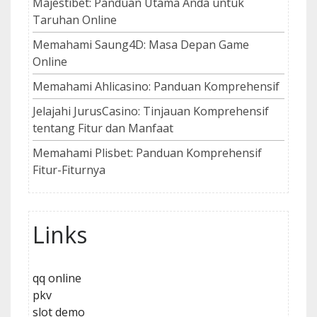
Majestibet: Panduan Utama Anda untuk
Taruhan Online
Memahami Saung4D: Masa Depan Game
Online
Memahami Ahlicasino: Panduan Komprehensif
Jelajahi JurusCasino: Tinjauan Komprehensif
tentang Fitur dan Manfaat
Memahami Plisbet: Panduan Komprehensif
Fitur-Fiturnya
Links
qq online
pkv
slot demo