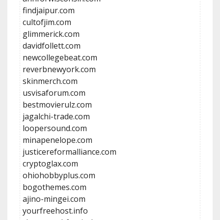
findjaipur.com
cultofjim.com
glimmerick.com
davidfollett.com
newcollegebeat.com
reverbnewyork.com
skinmerch.com
usvisaforum.com
bestmovierulz.com
jagalchi-trade.com
loopersound.com
minapenelope.com
justicereformalliance.com
cryptoglax.com
ohiohobbyplus.com
bogothemes.com
ajino-mingei.com
yourfreehost.info