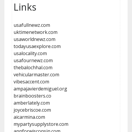
Links
usafullnewz.com
uktimenetwork.com
usaworldnewz.com
todayusaexplore.com
usalocality.com
usafournewz.com
thebalochhal.com
vehicularmaster.com
vibesaccent.com
ampajavierdemiguel.org
brainboosters.co
amberlately.com
joycebriscoe.com
aicarmina.com
mypartysupplystore.com
annforwisconsin.com