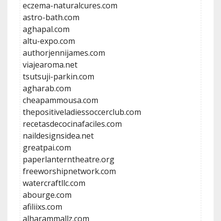
eczema-naturalcures.com
astro-bath.com
aghapal.com
altu-expo.com
authorjennijames.com
viajearoma.net
tsutsuji-parkin.com
agharab.com
cheapammousa.com
thepositiveladiessoccerclub.com
recetasdecocinafaciles.com
naildesignsidea.net
greatpai.com
paperlanterntheatre.org
freeworshipnetwork.com
watercraftllc.com
abourge.com
afiliixs.com
alharammallz.com