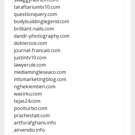
taraftariumtv10.com
questionquery.com
bodybuildinglegend.com
brilliant-nails.com
dandr-photography.com
dokteroce.com
journal-francais.com
justintv10.com
lawyerule.com
mediamingleseaco.com
mtsmarketingblog.com
nghekiemtien.com
wasirku.com
tejas24.com
poolturbo.com
prachestait.com
artforafghans.info
airvendio.info