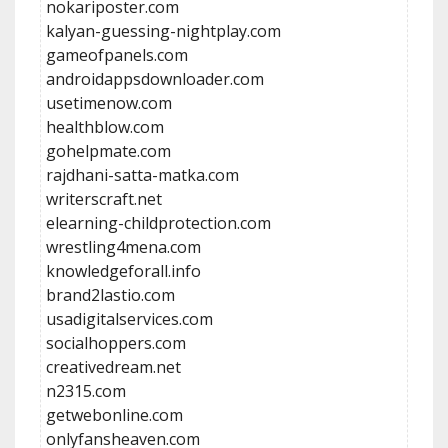
nokariposter.com
kalyan-guessing-nightplay.com
gameofpanels.com
androidappsdownloader.com
usetimenow.com
healthblow.com
gohelpmate.com
rajdhani-satta-matka.com
writerscraft.net
elearning-childprotection.com
wrestling4mena.com
knowledgeforall.info
brand2lastio.com
usadigitalservices.com
socialhoppers.com
creativedream.net
n2315.com
getwebonline.com
onlyfansheaven.com