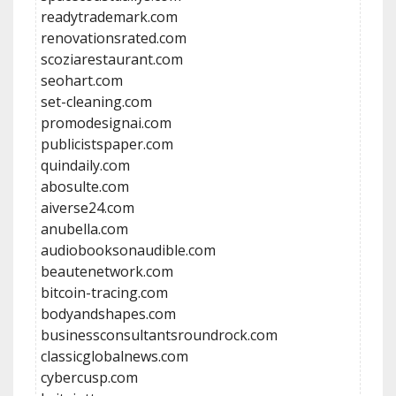
readytrademark.com
renovationsrated.com
scoziarestaurant.com
seohart.com
set-cleaning.com
promodesignai.com
publicistspaper.com
quindaily.com
abosulte.com
aiverse24.com
anubella.com
audiobooksonaudible.com
beautenetwork.com
bitcoin-tracing.com
bodyandshapes.com
businessconsultantsroundrock.com
classicglobalnews.com
cybercusp.com