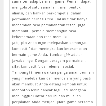
sama terhadap bermain game. Pemain dapat
mengobrol satu sama lain, membentuk
aliansi, dan bahkan berkompetisi dalam
permainan berbasis tim. Hal ini tidak hanya
menambah rasa persahabatan tetapi juga
membantu pemain membangun rasa
kebersamaan dan rasa memiliki.
Jadi, jika Anda ingin melepaskan semangat
kompetitif dan meningkatkan keterampilan
bermain game Anda, Tambang99 adalah
jawabannya. Dengan beragam permainan,
sifat kompetitif, dan elemen sosial,
Tambang99 menawarkan pengalaman bermain
yang mendebarkan dan mendalam yang pasti
akan membuat Anda datang kembali untuk
menonton lebih banyak lagi. Jadi mengapa
menunggu? Daftar hari ini dan mulailah
perjalanan Anda menjadi juara game bersama