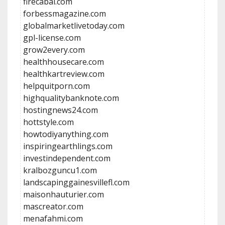
firecabal.com
forbessmagazine.com
globalmarketlivetoday.com
gpl-license.com
grow2every.com
healthhousecare.com
healthkartreview.com
helpquitporn.com
highqualitybanknote.com
hostingnews24.com
hottstyle.com
howtodiyanything.com
inspiringearthlings.com
investindependent.com
kralbozguncu1.com
landscapinggainesvillefl.com
maisonhauturier.com
mascreator.com
menafahmi.com