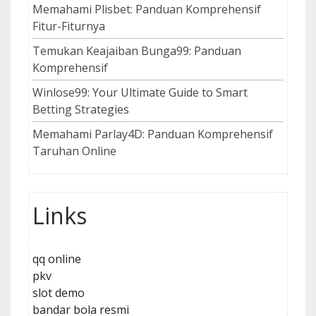
Memahami Plisbet: Panduan Komprehensif
Fitur-Fiturnya
Temukan Keajaiban Bunga99: Panduan
Komprehensif
Winlose99: Your Ultimate Guide to Smart
Betting Strategies
Memahami Parlay4D: Panduan Komprehensif
Taruhan Online
Links
qq online
pkv
slot demo
bandar bola resmi