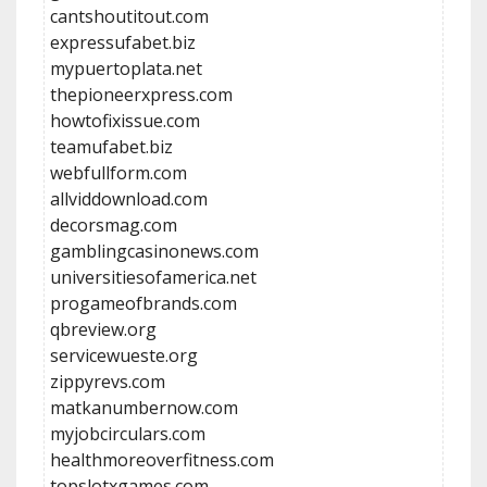
cantshoutitout.com
expressufabet.biz
mypuertoplata.net
thepioneerxpress.com
howtofixissue.com
teamufabet.biz
webfullform.com
allviddownload.com
decorsmag.com
gamblingcasinonews.com
universitiesofamerica.net
progameofbrands.com
qbreview.org
servicewueste.org
zippyrevs.com
matkanumbernow.com
myjobcirculars.com
healthmoreoverfitness.com
topslotxgames.com