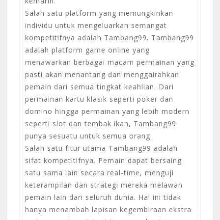
kemarin.
Salah satu platform yang memungkinkan
individu untuk mengeluarkan semangat
kompetitifnya adalah Tambang99. Tambang99
adalah platform game online yang
menawarkan berbagai macam permainan yang
pasti akan menantang dan menggairahkan
pemain dari semua tingkat keahlian. Dari
permainan kartu klasik seperti poker dan
domino hingga permainan yang lebih modern
seperti slot dan tembak ikan, Tambang99
punya sesuatu untuk semua orang.
Salah satu fitur utama Tambang99 adalah
sifat kompetitifnya. Pemain dapat bersaing
satu sama lain secara real-time, menguji
keterampilan dan strategi mereka melawan
pemain lain dari seluruh dunia. Hal ini tidak
hanya menambah lapisan kegembiraan ekstra