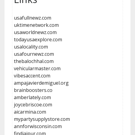
usafullnewz.com
uktimenetwork.com
usaworldnewz.com
todayusaexplore.com
usalocality.com
usafournewz.com
thebalochhal.com
vehicularmaster.com
vibesaccent.com
ampajavierdemiguel.org
brainboosters.co
amberlately.com
joycebriscoe.com
aicarmina.com
mypartysupplystore.com
annforwisconsin.com
findjaipur.com