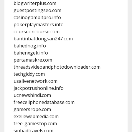
blogwriterplus.com
guestpostingseo.com
casinogambitpro.info
pokerplaymasters.info
courseoncourse.com
bantinbatdongsan247.com
bahednog.info
bahenxgek.info
pertamaskre.com
threadsvideoandphotodownloader.com
techgiddy.com
usalivenetwork.com
jackpotrushonline.info
ucnewshindi.com
freecellphonedatabase.com
gamersrope.com
exellewebmedia.com
free-gamestop.com
sinbadtravels.com