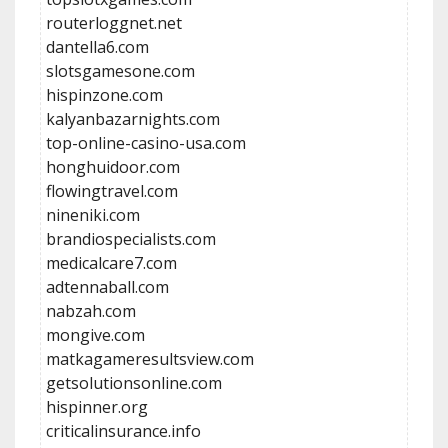
routerloggnet.net
dantella6.com
slotsgamesone.com
hispinzone.com
kalyanbazarnights.com
top-online-casino-usa.com
honghuidoor.com
flowingtravel.com
nineniki.com
brandiospecialists.com
medicalcare7.com
adtennaball.com
nabzah.com
mongive.com
matkagameresultsview.com
getsolutionsonline.com
hispinner.org
criticalinsurance.info