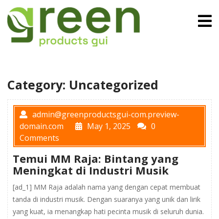
Skip
to
O
M
content
Category:
Uncategorized
admin@greenproductsgui-com.preview-
domain.com
May 1, 2025
0
Comments
Temui MM Raja: Bintang yang
Meningkat di Industri Musik
[ad_1] MM Raja adalah nama yang dengan cepat membuat
tanda di industri musik. Dengan suaranya yang unik dan lirik
yang kuat, ia menangkap hati pecinta musik di seluruh dunia.