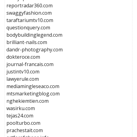
reportradar360.com
swaggyfashion.com
taraftariumtv10.com
questionquery.com
bodybuildinglegend.com
brilliant-nails.com
dandr-photography.com
dokteroce.com
journal-francais.com
justintv10.com
lawyerule.com
mediamingleseaco.com
mtsmarketingblog.com
nghekiemtien.com
wasirku.com
tejas24.com
poolturbo.com
prachestait.com