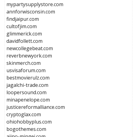
mypartysupplystore.com
annforwisconsin.com
findjaipur.com
cultofjim.com
glimmerick.com
davidfollett.com
newcollegebeat.com
reverbnewyork.com
skinmerch.com
usvisaforum.com
bestmovierulz.com
jagalchi-trade.com
loopersound.com
minapenelope.com
justicereformalliance.com
cryptoglax.com
ohiohobbyplus.com
bogothemes.com
ajino-mingei.com