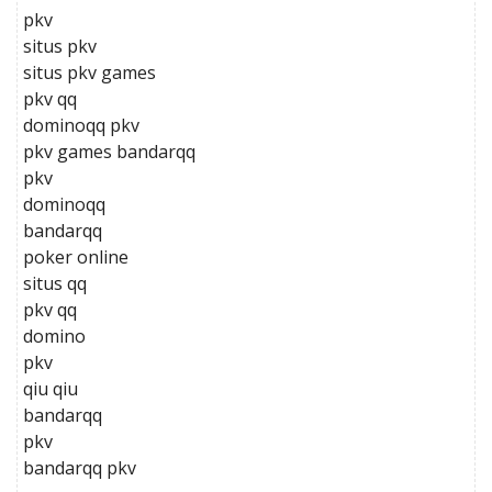
pkv
situs pkv
situs pkv games
pkv qq
dominoqq pkv
pkv games bandarqq
pkv
dominoqq
bandarqq
poker online
situs qq
pkv qq
domino
pkv
qiu qiu
bandarqq
pkv
bandarqq pkv