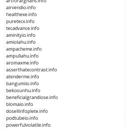
artforafghans.info
airvendio.info
healthexe.info
puretecx.info
tecadvance.info
aminityio.info
amiolahu.info
ampacheme.info
ampullahu.info
aromaxme.info
asserthatecontrast.info
atenderme.info
bangumiio.info
bekosunhu.info
beneficialgrandiose.info
blomaio.info
dosellinfoplete.info
podtubeio.info
powerfulvolatile.info