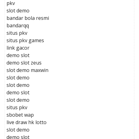
pkv
slot demo
bandar bola resmi
bandarqq
situs pkv
situs pkv games
link gacor
demo slot
demo slot zeus
slot demo maxwin
slot demo
slot demo
demo slot
slot demo
situs pkv
sbobet wap
live draw hk lotto
slot demo
demo slot