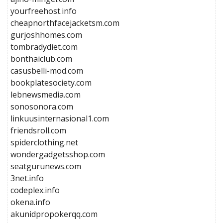
yourfreehost.info
cheapnorthfacejacketsm.com
gurjoshhomes.com
tombradydiet.com
bonthaiclub.com
casusbelli-mod.com
bookplatesociety.com
lebnewsmedia.com
sonosonora.com
linkuusinternasional1.com
friendsroll.com
spiderclothing.net
wondergadgetsshop.com
seatgurunews.com
3net.info
codeplex.info
okena.info
akunidpropokerqq.com