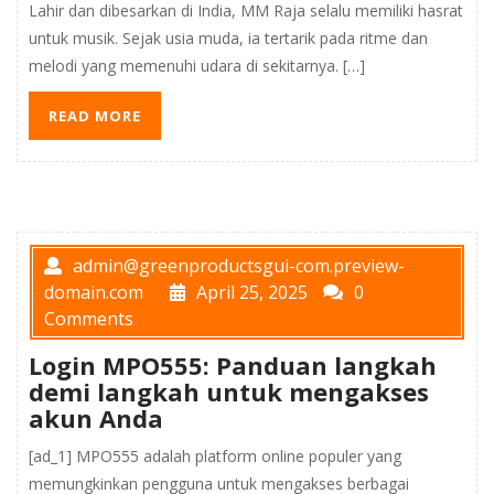
Lahir dan dibesarkan di India, MM Raja selalu memiliki hasrat
untuk musik. Sejak usia muda, ia tertarik pada ritme dan
melodi yang memenuhi udara di sekitarnya. […]
READ MORE
admin@greenproductsgui-com.preview-
domain.com
April 25, 2025
0
Comments
Login MPO555: Panduan langkah
demi langkah untuk mengakses
akun Anda
[ad_1] MPO555 adalah platform online populer yang
memungkinkan pengguna untuk mengakses berbagai