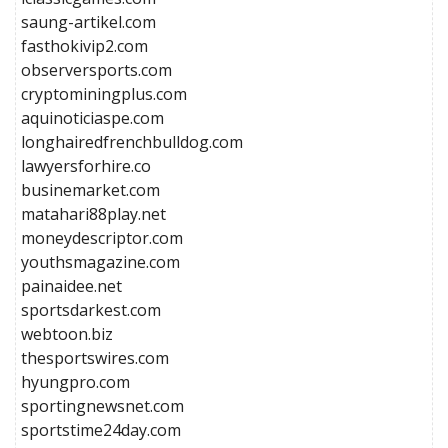
saung-artikel.com
fasthokivip2.com
observersports.com
cryptominingplus.com
aquinoticiaspe.com
longhairedfrenchbulldog.com
lawyersforhire.co
businemarket.com
matahari88play.net
moneydescriptor.com
youthsmagazine.com
painaidee.net
sportsdarkest.com
webtoon.biz
thesportswires.com
hyungpro.com
sportingnewsnet.com
sportstime24day.com