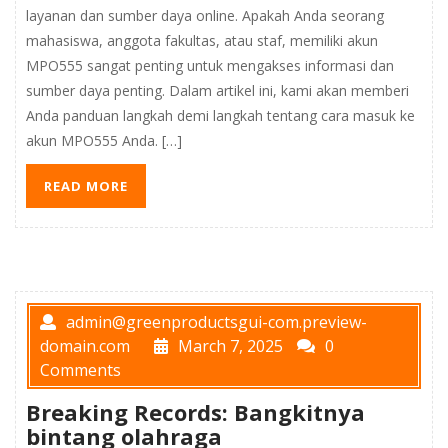
layanan dan sumber daya online. Apakah Anda seorang
mahasiswa, anggota fakultas, atau staf, memiliki akun
MPO555 sangat penting untuk mengakses informasi dan
sumber daya penting. Dalam artikel ini, kami akan memberi
Anda panduan langkah demi langkah tentang cara masuk ke
akun MPO555 Anda. […]
READ MORE
admin@greenproductsgui-com.preview-
domain.com
March 7, 2025
0
Comments
Breaking Records: Bangkitnya
bintang olahraga