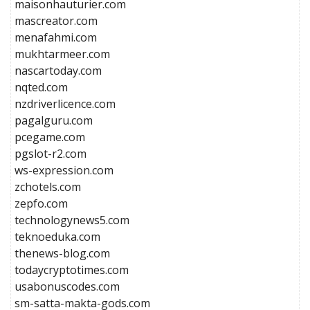
maisonhauturier.com
mascreator.com
menafahmi.com
mukhtarmeer.com
nascartoday.com
nqted.com
nzdriverlicence.com
pagalguru.com
pcegame.com
pgslot-r2.com
ws-expression.com
zchotels.com
zepfo.com
technologynews5.com
teknoeduka.com
thenews-blog.com
todaycryptotimes.com
usabonuscodes.com
sm-satta-makta-gods.com