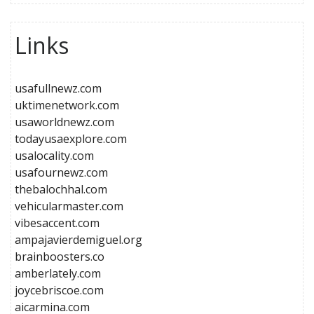
Links
usafullnewz.com
uktimenetwork.com
usaworldnewz.com
todayusaexplore.com
usalocality.com
usafournewz.com
thebalochhal.com
vehicularmaster.com
vibesaccent.com
ampajavierdemiguel.org
brainboosters.co
amberlately.com
joycebriscoe.com
aicarmina.com